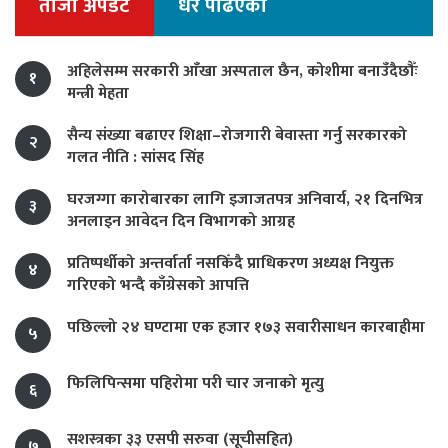
ताजा अपडेट
धेरै पढिएको
अहिलेसम्म सरकारी आँखा अस्पताल छैन, कोशीमा बनाउँदैछौँः
१
मन्त्री मेहता
सैन्य संख्या बढाएर शिक्षा–रोजगारी बेवास्ता गर्नु सरकारको
२
गलत नीति : सांसद सिंह
घरजग्गा कारोबारका लागि इजाजतपत्र अनिवार्य, २१ दिनभित्र
३
अनलाइन आवेदन दिन विभागको आग्रह
प्रतिष्पर्धीको अन्तर्वार्ता नसकिँदै प्राधिकरण अध्यक्ष नियुक्त
४
गरिएको भन्दै काँग्रेसको आपत्ति
पछिल्लो २४ घण्टामा एक हजार १७३ सवारीसाधन कारबाहीमा
५
फिलिपिन्समा पहिरोमा परी चार जनाको मृत्यु
६
सशस्त्रका ३३ एसपी सरुवा (सूचीसहित)
७