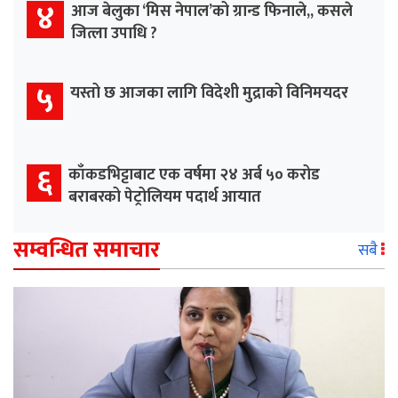
४
आज बेलुका ‘मिस नेपाल’को ग्रान्ड फिनाले,, कसले
जित्ला उपाधि ?
५
यस्तो छ आजका लागि विदेशी मुद्राको विनिमयदर
६
काँकडभिट्टाबाट एक वर्षमा २४ अर्ब ५० करोड
बराबरको पेट्रोलियम पदार्थ आयात
सम्वन्धित समाचार
सबै