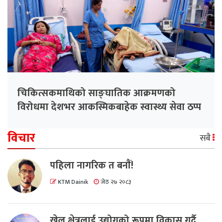
चिकित्सकमाथिको साङ्घातिक आक्रमणको
विरोधमा देशभर आकस्मिकबाहेक स्वास्थ्य सेवा ठप्प
विचार
सबै
पहिला नागरिक त बनाैं!
KTM Dainik
जेठ २७ २०८३
खेल क्षेत्रलाई उद्योगको रूपमा विकास गर्दै