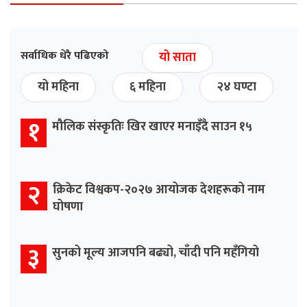
सर्वाधिक धेरै पढिएको
यो साता
यो महिना
६ महिना
२४ घण्टा
१
मौलिक संस्कृतिः खिर खाएर मनाइँदै साउन १५
२
क्रिकेट विश्वकप-२०२७ आयोजक देशहरूको नाम
घोषणा
३
सुनको मूल्य आजपनि बढ्यो, चाँदी पनि महँगियो