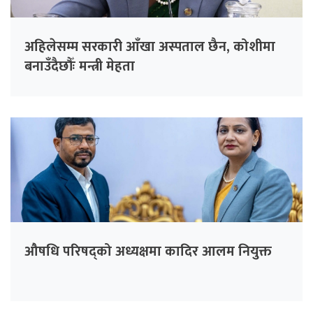
अहिलेसम्म सरकारी आँखा अस्पताल छैन, कोशीमा
बनाउँदैछौँः मन्त्री मेहता
औषधि परिषद्को अध्यक्षमा कादिर आलम नियुक्त