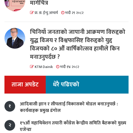
मार्गचित्र
प्रा. डा. ईन्दु आचार्य
भदौ २९ २०८२
चिनियाँ जनताको जापानी आक्रमण विरुद्दको
युद्ध विजय र विश्वफासिष्ट विरुद्दको युद्द
विजयको ८० औं वार्षिकोत्सव हामीले किन
मनाउनुपर्दछ ?
KTM Dainik
भदौ १४ २०८२
ताजा अपडेट
धेरै पढिएको
आदिवासी ज्ञान र सीपलाई विकासको मोडल बनाउनुपर्छ :
१
कार्यवाहक प्रमुख डंगोल
१५औं महाधिवेशन तयारी काँग्रेस केन्द्रीय समिति बैठकको मुख्य
२
एजेन्डा