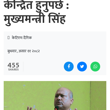
केन्द्रित हुनुपर्छ :
मुख्यमन्त्री सिंह
केटिएम दैनिक
बुधवार, असार ११ २०८२
455
SHARES