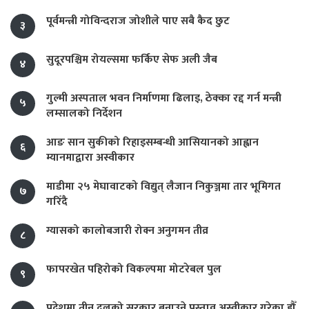
पूर्वमन्त्री गोविन्दराज जोशीले पाए सबै कैद छुट
३
सुदूरपश्चिम रोयल्समा फर्किए सेफ अली जैब
४
गुल्मी अस्पताल भवन निर्माणमा ढिलाइ, ठेक्का रद्द गर्न मन्त्री
५
लम्सालको निर्देशन
आङ सान सुकीको रिहाइसम्बन्धी आसियानको आह्वान
६
म्यानमाद्वारा अस्वीकार
माडीमा २५ मेघावाटको विद्युत् लैजान निकुञ्जमा तार भूमिगत
७
गरिँदै
ग्यासको कालोबजारी रोक्न अनुगमन तीव्र
८
फापरखेत पहिरोको विकल्पमा मोटरेबल पुल
९
प्रदेशमा तीन दलको सरकार बनाउने प्रस्ताव अस्वीकार गरेका हौँ