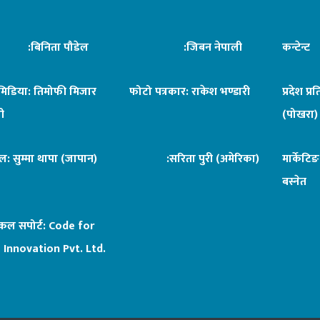
िनिता पौडेल
:जिबन नेपाली
कन्टेन्
िमिडिया: तिमोफी मिजार
फोटो पत्रकार: राकेश भण्डारी
प्रदेश प्र
ी
(पोखरा)
ल: सुम्मा थापा (जापान)
:सरिता पुरी (अमेरिका)
मार्केटि
बस्नेत
िकल सपोर्ट:
Code for
 Innovation Pvt. Ltd.