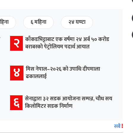
हिना
६ महिना
२४ घण्टा
२
र
काँकडभिट्टाबाट एक वर्षमा २४ अर्ब ५० करोड
बराबरको पेट्रोलियम पदार्थ आयात
४
मिस नेपाल–२०२६ को उपाधि दीपमाला
ढकाललाई
६
सेनाद्वारा ३२ सडक आयोजना सम्पन्न, चौध सय
किलोमिटर सडक निर्माण
सबै