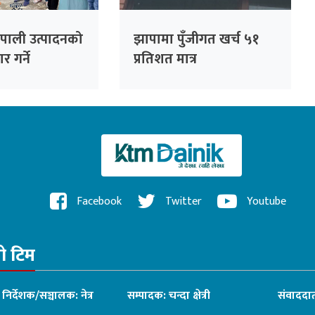
पाली उत्पादनको
झापामा पुँजीगत खर्च ५१
र गर्ने
प्रतिशत मात्र
Facebook
Twitter
Youtube
रो टिम
ध निर्देशक/सञ्चालक: नेत्र
सम्पादक: चन्दा क्षेत्री
संवाददात