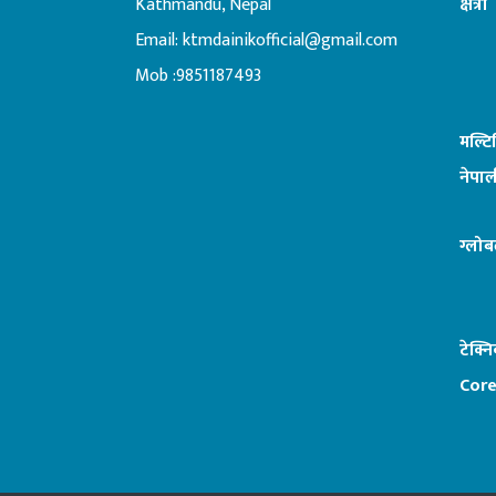
Kathmandu, Nepal
क्षेत्री
Email:
ktmdainikofficial@gmail.com
:ब
Mob :9851187493
मल्ट
नेपाल
ग्लोब
टेक्न
Core