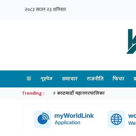
२०८३ साउन २३ शनिवार
गृहपेज
समाचार
राजनीति
फिचर
प
Trending :
काठमाडौँ महानगरपालिका
#