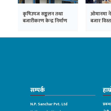
कृषिउपज सङ्कलन तथा
ओमानमा ने
बजारीकरण केन्द्र निर्माण
बजार विस्ता
हुँदै
समझदारी
सम्पर्क
हाम्
N.P. Sanchar Pvt. Ltd
प्रबन्