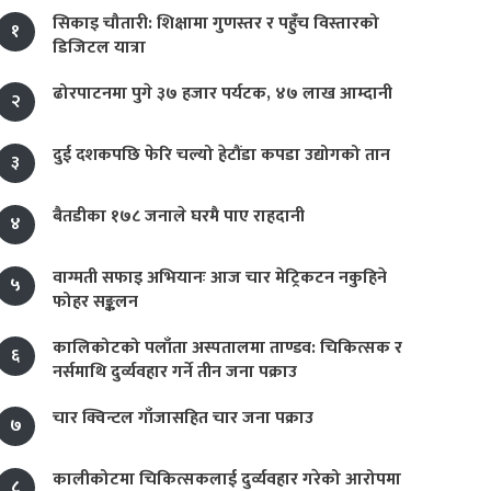
सिकाइ चौतारी: शिक्षामा गुणस्तर र पहुँच विस्तारको
१
डिजिटल यात्रा
ढोरपाटनमा पुगे ३७ हजार पर्यटक, ४७ लाख आम्दानी
२
दुई दशकपछि फेरि चल्यो हेटौंडा कपडा उद्योगको तान
३
बैतडीका १७८ जनाले घरमै पाए राहदानी
४
वाग्मती सफाइ अभियानः आज चार मेट्रिकटन नकुहिने
५
फोहर सङ्कलन
कालिकोटको पलाँता अस्पतालमा ताण्डव: चिकित्सक र
६
नर्समाथि दुर्व्यवहार गर्ने तीन जना पक्राउ
चार क्विन्टल गाँजासहित चार जना पक्राउ
७
कालीकोटमा चिकित्सकलाई दुर्व्यवहार गरेको आरोपमा
८