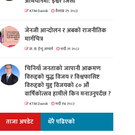
अभियानमा: इश्वर जिसी
KTM Dainik
वैशाख २५ २०८३
जेनजी आन्दोलन र अबको राजनीतिक
मार्गचित्र
प्रा. डा. ईन्दु आचार्य
भदौ २९ २०८२
चिनियाँ जनताको जापानी आक्रमण
विरुद्दको युद्ध विजय र विश्वफासिष्ट
विरुद्दको युद्द विजयको ८० औं
वार्षिकोत्सव हामीले किन मनाउनुपर्दछ ?
KTM Dainik
भदौ १४ २०८२
ताजा अपडेट
धेरै पढिएको