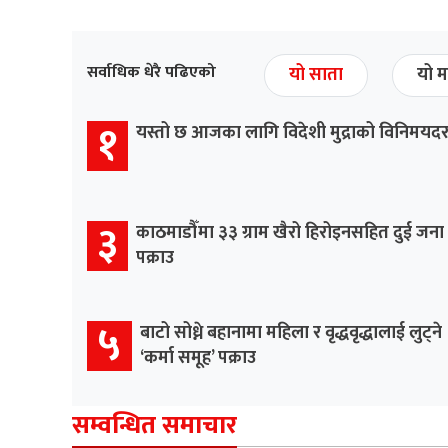
सर्वाधिक धेरै पढिएको
यो साता
यो म
१
यस्तो छ आजका लागि विदेशी मुद्राको विनिमयद
३
काठमाडौँमा ३३ ग्राम खैरो हिरोइनसहित दुई जना
पक्राउ
५
बाटो सोध्ने बहानामा महिला र वृद्धवृद्धालाई लुट्ने
‘कर्मा समूह’ पक्राउ
सम्वन्धित समाचार