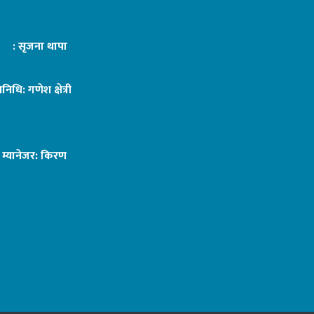
ट : सृजना थापा
तिनिधि: गणेश क्षेत्री
ङ म्यानेजर: किरण