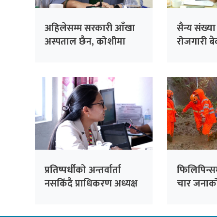
अहिलेसम्म सरकारी आँखा
सैन्य संख्य
अस्पताल छैन, कोशीमा
रोजगारी बेवा
बनाउँदैछौँः मन्त्री मेहता
सरकारको 
सांसद सिंह
प्रतिष्पर्धीको अन्तर्वार्ता
फिलिपिन्स
नसकिँदै प्राधिकरण अध्यक्ष
चार जनाको 
नियुक्त गरिएको भन्दै
काँग्रेसको आपत्ति