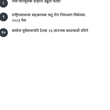
नेप्से परिसूचक दोहोरो अङ्कले घट्यो
८
राष्ट्रियसभामा सङ्क्रामक पशु रोग नियन्त्रण विधेयक,
९
२०८३ पेस
कांग्रेस पूर्वसभापति देउवा २६ साउनमा काठमाडौं उत्रिने
१०