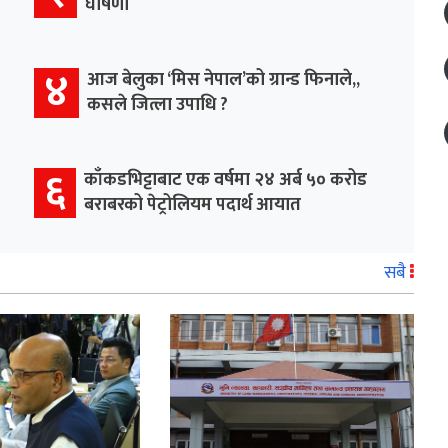
घोषणा
४
आज बेलुका ‘मिस नेपाल’को ग्रान्ड फिनाले,,
कसले जित्ला उपाधि ?
६
काँकडभिट्टाबाट एक वर्षमा २४ अर्ब ५० करोड
बराबरको पेट्रोलियम पदार्थ आयात
सबै