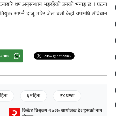
ि घटनाबारे थप अनुसन्धान भइरहेको उनको भनाइ छ । घटना
भियुक्त आफ्नै दाजु मारेर जेल बसी केही वर्षअघि संविधान
।
hannel
हिना
६ महिना
२४ घण्टा
२
क्रिकेट विश्वकप-२०२७ आयोजक देशहरूको नाम