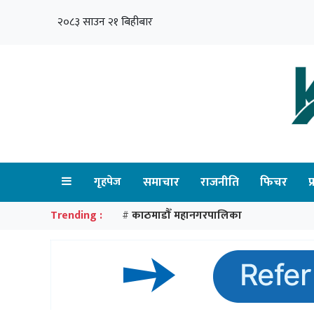
२०८३ साउन २१ बिहीबार
गृहपेज
समाचार
राजनीति
फिचर
प
Trending :
काठमाडौँ महानगरपालिका
#