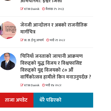
अभियानमा: इश्वर जिसी
KTM Dainik
वैशाख २५ २०८३
जेनजी आन्दोलन र अबको राजनीतिक
मार्गचित्र
प्रा. डा. ईन्दु आचार्य
भदौ २९ २०८२
चिनियाँ जनताको जापानी आक्रमण
विरुद्दको युद्ध विजय र विश्वफासिष्ट
विरुद्दको युद्द विजयको ८० औं
वार्षिकोत्सव हामीले किन मनाउनुपर्दछ ?
KTM Dainik
भदौ १४ २०८२
ताजा अपडेट
धेरै पढिएको