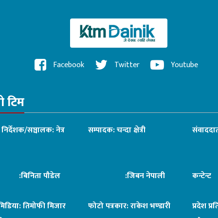
Facebook
Twitter
Youtube
रो टिम
ध निर्देशक/सञ्चालक: नेत्र
सम्पादक: चन्दा क्षेत्री
संवाददात
िनिता पौडेल
:जिबन नेपाली
कन्टेन्
िमिडिया: तिमोफी मिजार
फोटो पत्रकार: राकेश भण्डारी
प्रदेश प्र