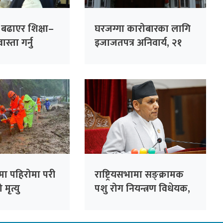
ा बढाएर शिक्षा–
घरजग्गा कारोबारका लागि
स्ता गर्नु
इजाजतपत्र अनिवार्य, २१
गलत नीति :
दिनभित्र अनलाइन आवेदन
दिन विभागको आग्रह
मा पहिरोमा परी
राष्ट्रियसभामा सङ्क्रामक
मृत्यु
पशु रोग नियन्त्रण विधेयक,
२०८३ पेस