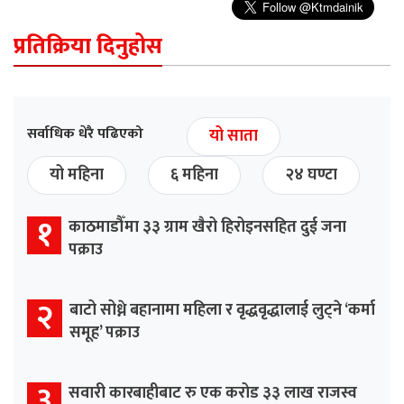
प्रतिक्रिया दिनुहोस
सर्वाधिक धेरै पढिएको
यो साता
यो महिना
६ महिना
२४ घण्टा
१
काठमाडौँमा ३३ ग्राम खैरो हिरोइनसहित दुई जना
पक्राउ
२
बाटो सोध्ने बहानामा महिला र वृद्धवृद्धालाई लुट्ने ‘कर्मा
समूह’ पक्राउ
३
सवारी कारबाहीबाट रु एक करोड ३३ लाख राजस्व