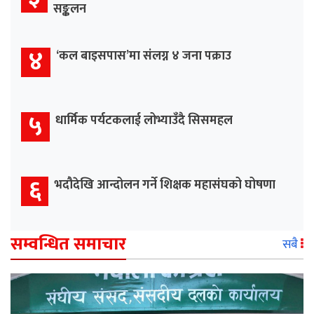
सङ्कलन
४
‘कल बाइसपास’मा संलग्न ४ जना पक्राउ
५
धार्मिक पर्यटकलाई लोभ्याउँदै सिसमहल
६
भदौदेखि आन्दोलन गर्ने शिक्षक महासंघको घोषणा
सम्वन्धित समाचार
सबै