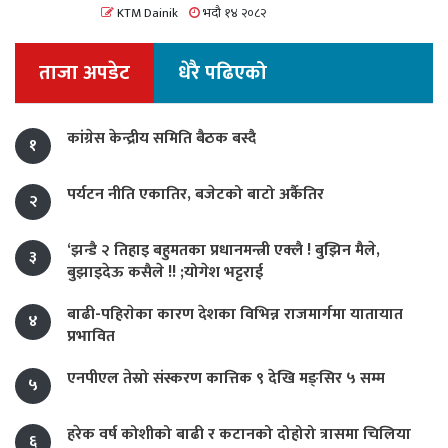
KTM Dainik
भदौ १४ २०८२
ताजा अपडेट
धेरै पढिएको
कांग्रेस केन्द्रीय समिति बैठक बस्दै
१
पर्यटन नीति एकातिर, बजेटको बाटो अर्कैतिर
२
‘झन्डै २ तिहाइ बहुमतका प्रधानमन्त्री एक्लै ! बुझिन मैले,
३
बुझाइदेऊ कसैले !! ;योगेश भट्टराई
बाढी-पहिराेका कारण देशका विभिन्न राजमार्गमा यातायात
४
प्रभावित
एनपीएल तेस्रो संस्करण कात्तिक ९ देखि मङ्सिर ५ सम्म
५
हरेक वर्ष कोशीको बाढी र कटानको दोहोरो त्रासमा चिलिया
६