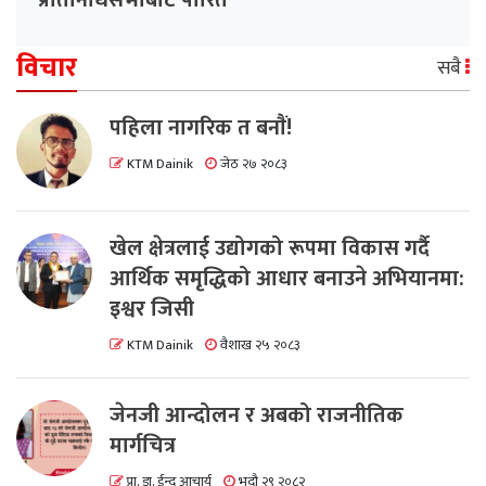
प्रतिनिधिसभाबाट पारित
विचार
सबै
पहिला नागरिक त बनाैं!
KTM Dainik
जेठ २७ २०८३
खेल क्षेत्रलाई उद्योगको रूपमा विकास गर्दै
आर्थिक समृद्धिको आधार बनाउने अभियानमा:
इश्वर जिसी
KTM Dainik
वैशाख २५ २०८३
जेनजी आन्दोलन र अबको राजनीतिक
मार्गचित्र
प्रा. डा. ईन्दु आचार्य
भदौ २९ २०८२