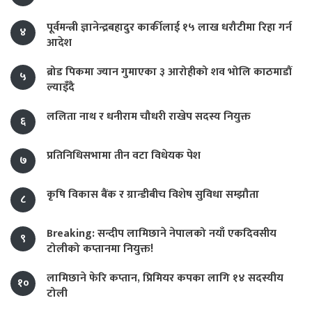
पूर्वमन्त्री ज्ञानेन्द्रबहादुर कार्कीलाई १५ लाख धरौटीमा रिहा गर्न
४
आदेश
ब्रोड पिकमा ज्यान गुमाएका ३ आरोहीको शव भोलि काठमाडौं
५
ल्याइँदै
ललिता नाथ र धनीराम चौधरी राखेप सदस्य नियुक्त
६
प्रतिनिधिसभामा तीन वटा विधेयक पेश
७
कृषि विकास बैंक र ग्रान्डीबीच विशेष सुविधा सम्झौता
८
Breaking: सन्दीप लामिछाने नेपालको नयाँ एकदिवसीय
९
टोलीको कप्तानमा नियुक्त!
लामिछाने फेरि कप्तान, प्रिमियर कपका लागि १४ सदस्यीय
१०
टोली