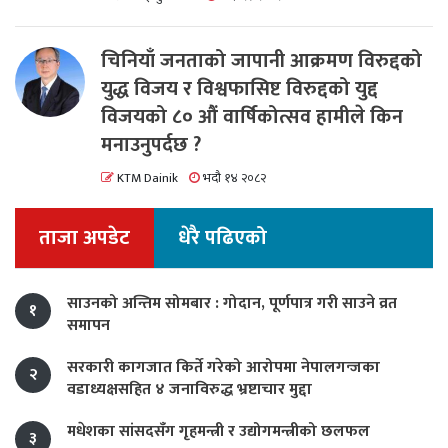
चिनियाँ जनताको जापानी आक्रमण विरुद्दको
युद्ध विजय र विश्वफासिष्ट विरुद्दको युद्द
विजयको ८० औं वार्षिकोत्सव हामीले किन
मनाउनुपर्दछ ?
KTM Dainik
भदौ १४ २०८२
ताजा अपडेट
धेरै पढिएको
साउनको अन्तिम सोमबार : गोदान, पूर्णपात्र गरी साउने व्रत
१
समापन
सरकारी कागजात किर्ते गरेको आरोपमा नेपालगन्जका
२
वडाध्यक्षसहित ४ जनाविरुद्ध भ्रष्टाचार मुद्दा
मधेशका सांसदसँग गृहमन्त्री र उद्योगमन्त्रीको छलफल
३