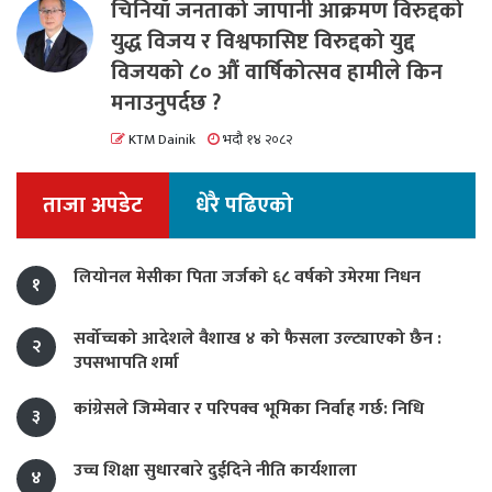
चिनियाँ जनताको जापानी आक्रमण विरुद्दको
युद्ध विजय र विश्वफासिष्ट विरुद्दको युद्द
विजयको ८० औं वार्षिकोत्सव हामीले किन
मनाउनुपर्दछ ?
KTM Dainik
भदौ १४ २०८२
ताजा अपडेट
धेरै पढिएको
लियोनल मेसीका पिता जर्जको ६८ वर्षको उमेरमा निधन
१
सर्वोच्चको आदेशले वैशाख ४ को फैसला उल्ट्याएको छैन :
२
उपसभापति शर्मा
कांग्रेसले जिम्मेवार र परिपक्व भूमिका निर्वाह गर्छ: निधि
३
उच्च शिक्षा सुधारबारे दुईदिने नीति कार्यशाला
४