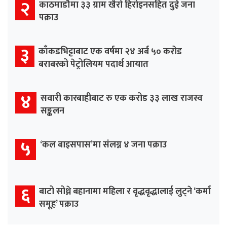
२
काठमाडौँमा ३३ ग्राम खैरो हिरोइनसहित दुई जना
पक्राउ
३
काँकडभिट्टाबाट एक वर्षमा २४ अर्ब ५० करोड
बराबरको पेट्रोलियम पदार्थ आयात
४
सवारी कारबाहीबाट रु एक करोड ३३ लाख राजस्व
सङ्कलन
५
‘कल बाइसपास’मा संलग्न ४ जना पक्राउ
६
बाटो सोध्ने बहानामा महिला र वृद्धवृद्धालाई लुट्ने ‘कर्मा
समूह’ पक्राउ