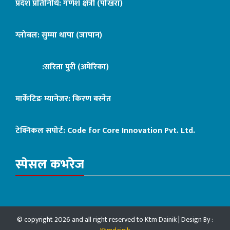
प्रदेश प्रतिनिधि: गणेश क्षेत्री (पोखरा)
ग्लोबल: सुम्मा थापा (जापान)
:सरिता पुरी (अमेरिका)
मार्केटिङ म्यानेजर: किरण बस्नेत
टेक्निकल सपोर्ट:
Code for Core Innovation Pvt. Ltd.
स्पेसल कभरेज
© copyright 2026 and all right reserved to Ktm Dainik | Design By :