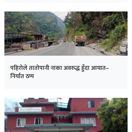
पहिरोले तातोपानी नाका अवरुद्ध हुँदा आयात–
निर्यात ठप्प