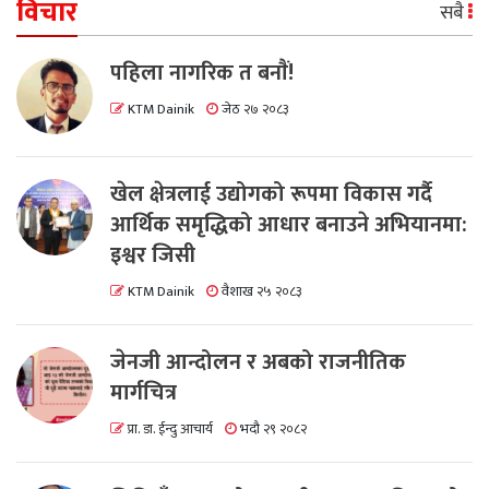
विचार
सबै
पहिला नागरिक त बनाैं!
KTM Dainik
जेठ २७ २०८३
खेल क्षेत्रलाई उद्योगको रूपमा विकास गर्दै
आर्थिक समृद्धिको आधार बनाउने अभियानमा:
इश्वर जिसी
KTM Dainik
वैशाख २५ २०८३
जेनजी आन्दोलन र अबको राजनीतिक
मार्गचित्र
प्रा. डा. ईन्दु आचार्य
भदौ २९ २०८२