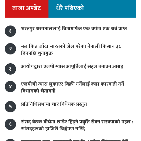
ताजा अपडेट
धेरै पढिएको
भरतपुर अस्पताललाई बिमामार्फत एक वर्षमा एक अर्ब प्राप्त
१
मल किन्न जाँदा भारतको जेल परेका नेपाली किसान ३८
२
दिनपछि थुनामुक्त
आयोगद्वारा एलपी ग्यास आपूर्तिलाई सहज बनाउन आग्रह
३
एलपीजी ग्यास लुकाएर बिक्री गर्नेलाई कडा कारबाही गर्ने
४
विभागको चेतावनी
प्रतिनिधिसभामा चार विधेयक प्रस्तुत
५
संसद् बैठक बीचैमा छाडेर हिँड्ने प्रवृत्ति रोक्न रास्वपाको पहल :
६
सांसदहरूको हाजिरी विश्लेषण गरिँदै