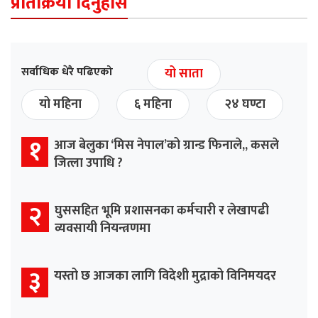
प्रतिक्रिया दिनुहोस
सर्वाधिक धेरै पढिएको
यो साता
यो महिना
६ महिना
२४ घण्टा
१
आज बेलुका ‘मिस नेपाल’को ग्रान्ड फिनाले,, कसले
जित्ला उपाधि ?
२
घुससहित भूमि प्रशासनका कर्मचारी र लेखापढी
व्यवसायी नियन्त्रणमा
३
यस्तो छ आजका लागि विदेशी मुद्राको विनिमयदर