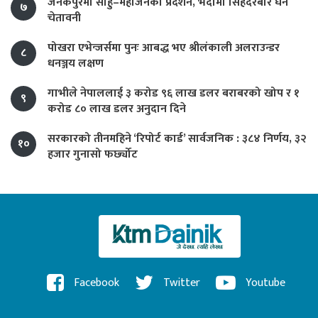
जनकपुरमा साहु–महाजनको प्रदर्शन, भदौमा सिंहदरबार घेर्ने
७
चेतावनी
पोखरा एभेन्जर्समा पुनः आबद्ध भए श्रीलंकाली अलराउन्डर
८
धनञ्जय लक्षण
गाभीले नेपाललाई ३ करोड ९६ लाख डलर बराबरको खोप र १
९
करोड ८० लाख डलर अनुदान दिने
सरकारको तीनमहिने ‘रिपोर्ट कार्ड’ सार्वजनिक : ३८४ निर्णय, ३२
१०
हजार गुनासो फर्छ्योट
Facebook
Twitter
Youtube