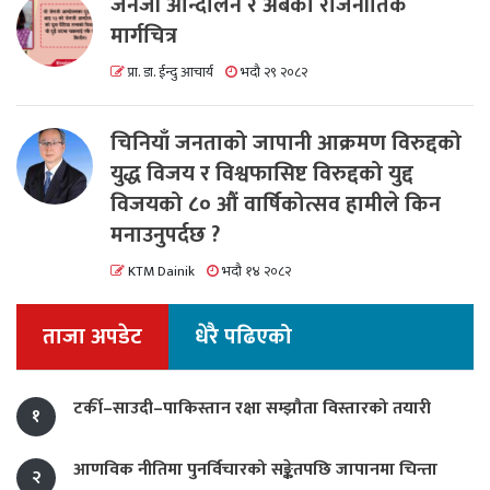
जेनजी आन्दोलन र अबको राजनीतिक
मार्गचित्र
प्रा. डा. ईन्दु आचार्य
भदौ २९ २०८२
चिनियाँ जनताको जापानी आक्रमण विरुद्दको
युद्ध विजय र विश्वफासिष्ट विरुद्दको युद्द
विजयको ८० औं वार्षिकोत्सव हामीले किन
मनाउनुपर्दछ ?
KTM Dainik
भदौ १४ २०८२
ताजा अपडेट
धेरै पढिएको
टर्की–साउदी–पाकिस्तान रक्षा सम्झौता विस्तारको तयारी
१
आणविक नीतिमा पुनर्विचारको सङ्केतपछि जापानमा चिन्ता
२