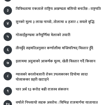
विविधतामा एकताले राष्ट्रिय अखण्डता बलियो बनाउँछ : राष्ट्रपति
३
सुनको मूल्य ३ लाख नाघ्यो, तोलामा ४ हजार ८ सयले वृद्धि
४
गोसाइँकुण्डमा जनैपूर्णिमा मेलाको तयारी
५
तीनबुँदे सहमतिअनुसार कर्णालीमा मन्त्रिपरिषद् विस्तार हुँदै
६
इलाममा अदुवाको आकर्षक मूल्य, खेती विस्तार गर्दै किसान
७
ग्यासको कालोबजारी रोक्न उपत्यकाका डिपोमा सादा
८
पोसाकका प्रहरी खटाइने
चार अर्ब ९३ करोड बढी राजस्व संकलन
९
वर्षाले निम्त्यायो सडक अवरोध : विभिन्न राजमार्गमा यातायात
१०