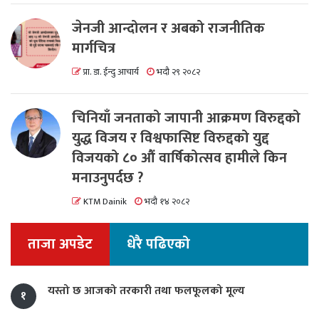
जेनजी आन्दोलन र अबको राजनीतिक
मार्गचित्र
प्रा. डा. ईन्दु आचार्य
भदौ २९ २०८२
चिनियाँ जनताको जापानी आक्रमण विरुद्दको
युद्ध विजय र विश्वफासिष्ट विरुद्दको युद्द
विजयको ८० औं वार्षिकोत्सव हामीले किन
मनाउनुपर्दछ ?
KTM Dainik
भदौ १४ २०८२
ताजा अपडेट
धेरै पढिएको
यस्तो छ आजको तरकारी तथा फलफूलको मूल्य
१