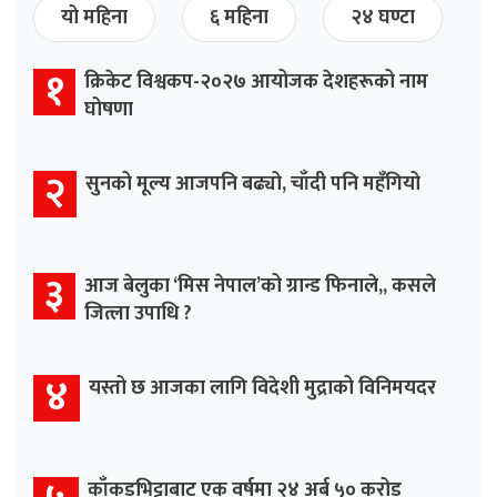
यो महिना
६ महिना
२४ घण्टा
१
क्रिकेट विश्वकप-२०२७ आयोजक देशहरूको नाम
घोषणा
२
सुनको मूल्य आजपनि बढ्यो, चाँदी पनि महँगियो
३
आज बेलुका ‘मिस नेपाल’को ग्रान्ड फिनाले,, कसले
जित्ला उपाधि ?
४
यस्तो छ आजका लागि विदेशी मुद्राको विनिमयदर
काँकडभिट्टाबाट एक वर्षमा २४ अर्ब ५० करोड