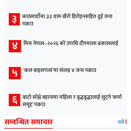
३
काठमाडौँमा ३३ ग्राम खैरो हिरोइनसहित दुई जना
पक्राउ
४
मिस नेपाल–२०२६ को उपाधि दीपमाला ढकाललाई
५
‘कल बाइसपास’मा संलग्न ४ जना पक्राउ
६
बाटो सोध्ने बहानामा महिला र वृद्धवृद्धालाई लुट्ने ‘कर्मा
समूह’ पक्राउ
सम्वन्धित समाचार
सबै