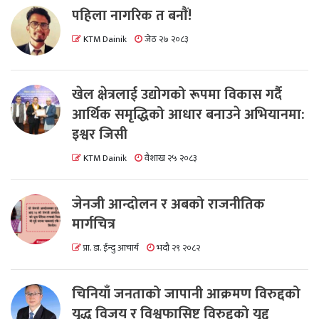
पहिला नागरिक त बनाैं!
KTM Dainik
जेठ २७ २०८३
खेल क्षेत्रलाई उद्योगको रूपमा विकास गर्दै
आर्थिक समृद्धिको आधार बनाउने अभियानमा:
इश्वर जिसी
KTM Dainik
वैशाख २५ २०८३
जेनजी आन्दोलन र अबको राजनीतिक
मार्गचित्र
प्रा. डा. ईन्दु आचार्य
भदौ २९ २०८२
चिनियाँ जनताको जापानी आक्रमण विरुद्दको
युद्ध विजय र विश्वफासिष्ट विरुद्दको युद्द