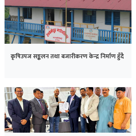
कृषिउपज सङ्कलन तथा बजारीकरण केन्द्र निर्माण हुँदै