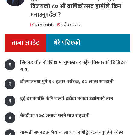
विजयको ८० औं वार्षिकोत्सव हामीले किन
मनाउनुपर्दछ ?
KTM Dainik
भदौ १४ २०८२
ताजा अपडेट
धेरै पढिएको
सिकाइ चौतारी: शिक्षामा गुणस्तर र पहुँच विस्तारको डिजिटल
१
यात्रा
ढोरपाटनमा पुगे ३७ हजार पर्यटक, ४७ लाख आम्दानी
२
दुई दशकपछि फेरि चल्यो हेटौंडा कपडा उद्योगको तान
३
बैतडीका १७८ जनाले घरमै पाए राहदानी
४
वाग्मती सफाइ अभियानः आज चार मेट्रिकटन नकुहिने फोहर
५