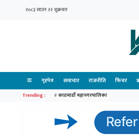
२०८३ साउन २२ शुक्रवार
गृहपेज
समाचार
राजनीति
फिचर
प
Trending :
काठमाडौँ महानगरपालिका
#