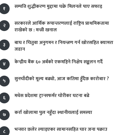
सम्पत्ति शुद्धीकरण मुद्दामा चक्रे मिलनले पाए सफाइ
१
सरकारले आर्थिक रूपान्तरणलाई राष्ट्रिय प्राथमिकतामा
२
राखेको छ : मन्त्री खनाल
बाघ र चितुवा अनुगमन र नियन्त्रण गर्न खोरसहित क्यामरा
३
जडान
केन्द्रीय बैंक ६० अर्बको एकमहिने निक्षेप सङ्कलन गर्दै
४
सुनचाँदीको मूल्य बढ्यो, आज कतिमा हुँदैछ कारोबार ?
५
मधेस प्रदेशमा ट्रान्सफर्मर चोरीका घटना बढे
६
कर्रा खोलामा पुल नहुँदा स्थानीयलाई समस्या
७
भन्सार छलेर ल्याइएका सामानसहित चार जना पक्राउ
८