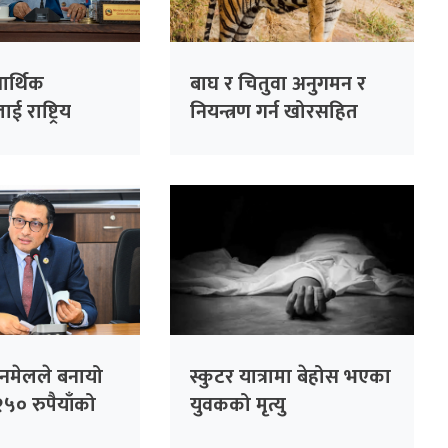
र्थिक
बाघ र चितुवा अनुगमन र
ई राष्ट्रिय
नियन्त्रण गर्न खोरसहित
मा राखेको छ :
क्यामरा जडान
ल
िनमेलले बनायो
स्कुटर यात्रामा बेहोस भएका
५० रुपैयाँको
युवकको मृत्यु
 लाख पुरस्कार