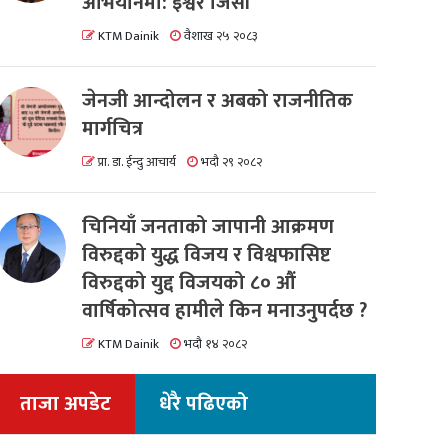
अभियानमा: इश्वर जिसी
KTM Dainik
वैशाख २५ २०८३
जेनजी आन्दोलन र अबको राजनीतिक
मार्गचित्र
प्रा. डा. ईन्दु आचार्य
भदौ २९ २०८२
चिनियाँ जनताको जापानी आक्रमण
विरुद्दको युद्ध विजय र विश्वफासिष्ट
विरुद्दको युद्द विजयको ८० औं
वार्षिकोत्सव हामीले किन मनाउनुपर्दछ ?
KTM Dainik
भदौ १४ २०८२
ताजा अपडेट
धेरै पढिएको