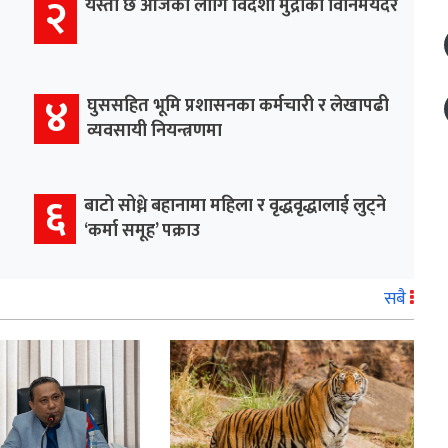
२
यस्तो छ आजका लागि विदेशी मुद्राको विनिमयदर
४
घुससहित भूमि प्रशासनका कर्मचारी र लेखापढी
व्यवसायी नियन्त्रणमा
६
बाटो सोध्ने बहानामा महिला र वृद्धवृद्धालाई लुट्ने
‘कर्मा समूह’ पक्राउ
सबै