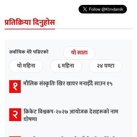
प्रतिक्रिया दिनुहोस
सर्वाधिक धेरै पढिएको
यो साता
यो महिना
६ महिना
२४ घण्टा
१
मौलिक संस्कृतिः खिर खाएर मनाइँदै साउन १५
२
क्रिकेट विश्वकप-२०२७ आयोजक देशहरूको नाम
घोषणा