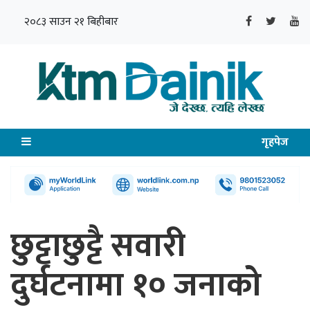
२०८३ साउन २१ बिहीबार
गृहपेज
छुट्टाछुट्टै सवारी
दुर्घटनामा १० जनाको