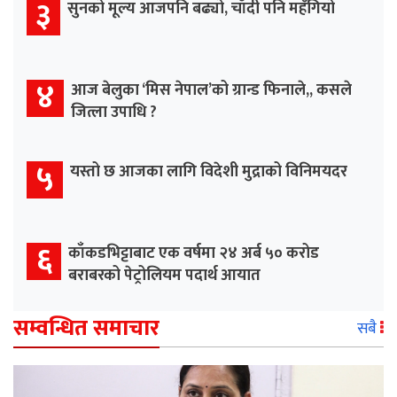
३
सुनको मूल्य आजपनि बढ्यो, चाँदी पनि महँगियो
४
आज बेलुका ‘मिस नेपाल’को ग्रान्ड फिनाले,, कसले
जित्ला उपाधि ?
५
यस्तो छ आजका लागि विदेशी मुद्राको विनिमयदर
६
काँकडभिट्टाबाट एक वर्षमा २४ अर्ब ५० करोड
बराबरको पेट्रोलियम पदार्थ आयात
सम्वन्धित समाचार
सबै