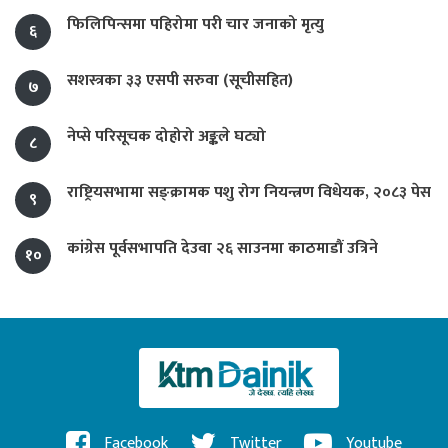
फिलिपिन्समा पहिरोमा परी चार जनाको मृत्यु
६
सशस्त्रका ३३ एसपी सरुवा (सूचीसहित)
७
नेप्से परिसूचक दोहोरो अङ्कले घट्यो
८
राष्ट्रियसभामा सङ्क्रामक पशु रोग नियन्त्रण विधेयक, २०८३ पेस
९
कांग्रेस पूर्वसभापति देउवा २६ साउनमा काठमाडौं उत्रिने
१०
Facebook
Twitter
Youtube