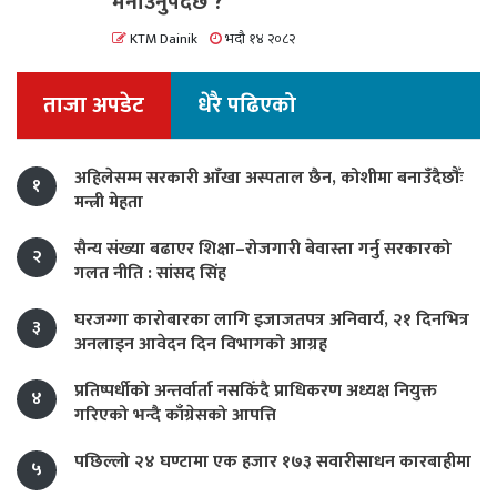
मनाउनुपर्दछ ?
KTM Dainik
भदौ १४ २०८२
ताजा अपडेट
धेरै पढिएको
अहिलेसम्म सरकारी आँखा अस्पताल छैन, कोशीमा बनाउँदैछौँः
१
मन्त्री मेहता
सैन्य संख्या बढाएर शिक्षा–रोजगारी बेवास्ता गर्नु सरकारको
२
गलत नीति : सांसद सिंह
घरजग्गा कारोबारका लागि इजाजतपत्र अनिवार्य, २१ दिनभित्र
३
अनलाइन आवेदन दिन विभागको आग्रह
प्रतिष्पर्धीको अन्तर्वार्ता नसकिँदै प्राधिकरण अध्यक्ष नियुक्त
४
गरिएको भन्दै काँग्रेसको आपत्ति
पछिल्लो २४ घण्टामा एक हजार १७३ सवारीसाधन कारबाहीमा
५