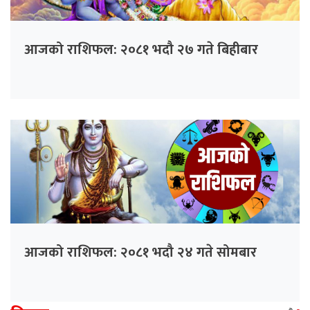
आजको राशिफल: २०८१ भदौ २७ गते बिहीबार
आजको राशिफल: २०८१ भदौ २४ गते सोमबार