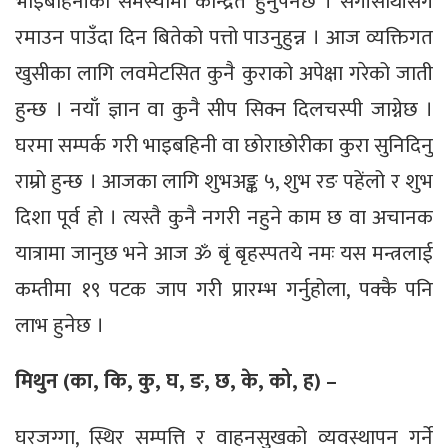
भाइबहिनीका समस्यामा केन्द्रित हुनुपर्नेछ । सँगीसाथीसँग
रमाउन पाउँदा दिन बितेको पत्तो पाउनुहुन्न । आज व्यक्तिगत
खुसीका लागि लवमेटसित कुनै कुराको अपेक्षा गरेको जाती
हुन्छ । नयाँ ज्ञान वा कुनै सीप सिक्न दिलचस्पी जाग्नेछ ।
घरमा सम्पर्क गरी भाइबहिनी वा छोराछोरीका कुरा सुनिदिनु
राम्रो हुन्छ । आजका लागि शुभअङ्क ५, शुभ रङ पहेंलो र शुभ
दिशा पूर्व हो । त्यस्तै कुनै नगरी नहुने काम छ वा अचानक
यात्रामा जानुछ भने आज ॐ बृं बृहस्पतये नमः यस मन्त्रलाई
कम्तीमा १९ पटक जाप गरी प्रारम्भ गर्नुहोला, पक्कै पनि
लाभ हुनेछ ।
मिथुन (का, कि, कु, घ, ङ, छ, के, को, ह) –
घरजग्गा, स्थिर सम्पत्ति र वाहनसुखको व्यवस्थापन गर्ने