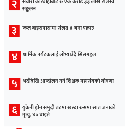
२
सवारी कारबाहीबाट रु एक करोड ३३ लाख राजस्व
सङ्कलन
३
‘कल बाइसपास’मा संलग्न ४ जना पक्राउ
४
धार्मिक पर्यटकलाई लोभ्याउँदै सिसमहल
५
भदौदेखि आन्दोलन गर्ने शिक्षक महासंघको घोषणा
६
युक्रेनी ड्रोन समुद्री तटमा खस्दा रुसमा सात जनाको
मृत्यु, ४० घाइते