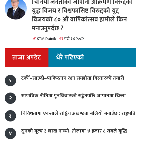
चिनियाँ जनताको जापानी आक्रमण विरुद्दको
युद्ध विजय र विश्वफासिष्ट विरुद्दको युद्द
विजयको ८० औं वार्षिकोत्सव हामीले किन
मनाउनुपर्दछ ?
KTM Dainik
भदौ १४ २०८२
ताजा अपडेट
धेरै पढिएको
टर्की–साउदी–पाकिस्तान रक्षा सम्झौता विस्तारको तयारी
१
आणविक नीतिमा पुनर्विचारको सङ्केतपछि जापानमा चिन्ता
२
विविधतामा एकताले राष्ट्रिय अखण्डता बलियो बनाउँछ : राष्ट्रपति
३
सुनको मूल्य ३ लाख नाघ्यो, तोलामा ४ हजार ८ सयले वृद्धि
४