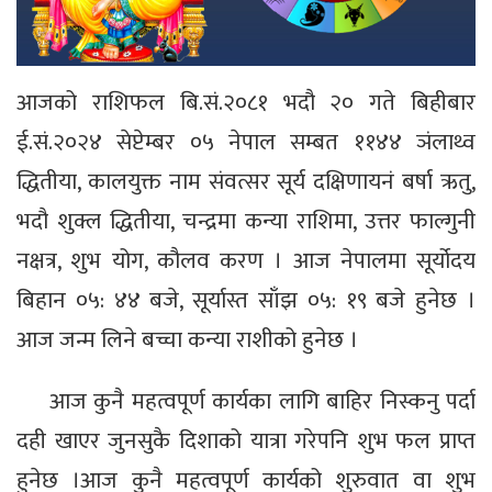
आजको राशिफल बि.सं.२०८१ भदौ २० गते बिहीबार
ई.सं.२०२४ सेप्टेम्बर ०५ नेपाल सम्बत ११४४ ञंलाथ्व
द्धितीया, कालयुक्त नाम संवत्सर सूर्य दक्षिणायनं बर्षा ऋतु,
भदौ शुक्ल द्धितीया, चन्द्रमा कन्या राशिमा, उत्तर फाल्गुनी
नक्षत्र, शुभ योग, कौलव करण । आज नेपालमा सूर्योदय
बिहान ०५: ४४ बजे, सूर्यास्त साँझ ०५: १९ बजे हुनेछ ।
आज जन्म लिने बच्चा कन्या राशीको हुनेछ ।
आज कुनै महत्वपूर्ण कार्यका लागि बाहिर निस्कनु पर्दा
दही खाएर जुनसुकै दिशाको यात्रा गरेपनि शुभ फल प्राप्त
हुनेछ ।आज कुनै महत्वपूर्ण कार्यको शुरुवात वा शुभ