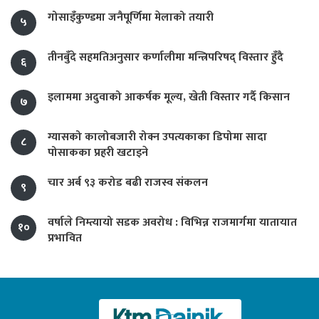
गोसाइँकुण्डमा जनैपूर्णिमा मेलाको तयारी
५
तीनबुँदे सहमतिअनुसार कर्णालीमा मन्त्रिपरिषद् विस्तार हुँदै
६
इलाममा अदुवाको आकर्षक मूल्य, खेती विस्तार गर्दै किसान
७
ग्यासको कालोबजारी रोक्न उपत्यकाका डिपोमा सादा
८
पोसाकका प्रहरी खटाइने
चार अर्ब ९३ करोड बढी राजस्व संकलन
९
वर्षाले निम्त्यायो सडक अवरोध : विभिन्न राजमार्गमा यातायात
१०
प्रभावित