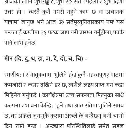
आजका लागि शुभअङ्क ८, शुभ रङ सेतो÷पहेंलो र शुभ दिशा
उत्तर हो । त्यस्तै कुनै नगरी नहुने काम छ वा अचानक
यात्रामा जानुछ भने आज ॐ सर्वमृत्युनिवारकाय नमः यस
मन्त्रलाई कम्तीमा २१ पटक जाप गरी प्रारम्भ गर्नुहोला, पक्कै
पनि लाभ हुनेछ ।
मीन (दि, दु, थ, झ, ञ, दे, दो, च, चि) –
रमणीयता र भावुकतामा भुलिने हुँदा कुनै महत्त्वपूणर् पाठमा
कमजोरी र कसर देखिने डर छ, त्यसैले लक्ष्य प्राप्त गर्न कडा
मिहिनेत गर्नुपर्छ । कार्यक्षेत्रमा उच्च सफलता मिल्नुका साथै
कल्पना र भावना केन्द्रित हुने तथा आत्मरतिमा भुलिने समय
छ, तर अहिले जुनसुकै कुरामा अरुले के भन्दैछन् भनी चासो
दिनु राम्रो हुन्छ । अप्ठ्यारा परिस्थितिलाई समेत सहज