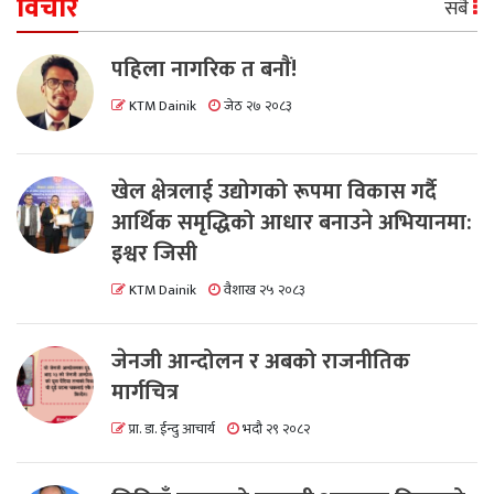
विचार
सबै
पहिला नागरिक त बनाैं!
KTM Dainik
जेठ २७ २०८३
खेल क्षेत्रलाई उद्योगको रूपमा विकास गर्दै
आर्थिक समृद्धिको आधार बनाउने अभियानमा:
इश्वर जिसी
KTM Dainik
वैशाख २५ २०८३
जेनजी आन्दोलन र अबको राजनीतिक
मार्गचित्र
प्रा. डा. ईन्दु आचार्य
भदौ २९ २०८२