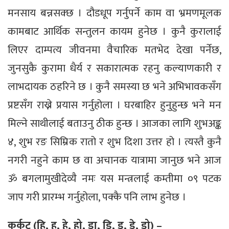
मनसाय बन्नसक्छ । दौडधूप गर्नुपर्ने काम वा भ्रमणमूलक
कामबाट आर्थिक सन्तुलन कायम हुनेछ । कुनै कुरालाई
लिएर दाम्पत्य जीवनमा वैचारिक मतभेद देखा पर्नेछ,
जुनसुकै कुरामा धैर्य र सकारात्मक रहनु कल्याणकारी र
लाभदायक ठहरिने छ । कुनै समस्या छ भने अभिभावकसँग
प्रष्टसँग राख्ने प्रयास गर्नुहोला । घरबाहिर हुनुहुन्छ भने मन
मिल्ने साथीलाई बताउनु ठीक हुन्छ । आजका लागि शुभअङ्क
४, शुभ रङ सिम्रिक रातो र शुभ दिशा उत्तर हो । त्यस्तै कुनै
नगरी नहुने काम छ वा अचानक यात्रामा जानुछ भने आज
ॐ बगलामुखीदेव्यै नमः यस मन्त्रलाई कम्तीमा ०९ पटक
जाप गरी प्रारम्भ गर्नुहोला, पक्कै पनि लाभ हुनेछ ।
कर्कट (हि, हु, हे, हो, डा, डि, डु, डे, डो) –