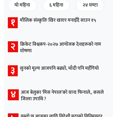
यो महिना
६ महिना
२४ घण्टा
१
मौलिक संस्कृतिः खिर खाएर मनाइँदै साउन १५
२
क्रिकेट विश्वकप-२०२७ आयोजक देशहरूको नाम
घोषणा
३
सुनको मूल्य आजपनि बढ्यो, चाँदी पनि महँगियो
४
आज बेलुका ‘मिस नेपाल’को ग्रान्ड फिनाले,, कसले
जित्ला उपाधि ?
यस्तो छ आजका लागि विदेशी मुद्राको विनिमयदर