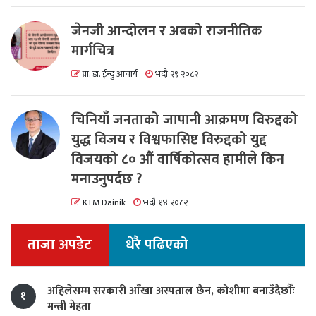
जेनजी आन्दोलन र अबको राजनीतिक
मार्गचित्र
प्रा. डा. ईन्दु आचार्य
भदौ २९ २०८२
चिनियाँ जनताको जापानी आक्रमण विरुद्दको
युद्ध विजय र विश्वफासिष्ट विरुद्दको युद्द
विजयको ८० औं वार्षिकोत्सव हामीले किन
मनाउनुपर्दछ ?
KTM Dainik
भदौ १४ २०८२
ताजा अपडेट
धेरै पढिएको
अहिलेसम्म सरकारी आँखा अस्पताल छैन, कोशीमा बनाउँदैछौँः
१
मन्त्री मेहता