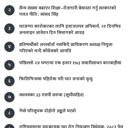
सैन्य संख्या बढाएर शिक्षा–रोजगारी बेवास्ता गर्नु सरकारको
२
गलत नीति : सांसद सिंह
घरजग्गा कारोबारका लागि इजाजतपत्र अनिवार्य, २१ दिनभित्र
३
अनलाइन आवेदन दिन विभागको आग्रह
प्रतिष्पर्धीको अन्तर्वार्ता नसकिँदै प्राधिकरण अध्यक्ष नियुक्त
४
गरिएको भन्दै काँग्रेसको आपत्ति
पछिल्लो २४ घण्टामा एक हजार १७३ सवारीसाधन कारबाहीमा
५
फिलिपिन्समा पहिरोमा परी चार जनाको मृत्यु
६
सशस्त्रका ३३ एसपी सरुवा (सूचीसहित)
७
नेप्से परिसूचक दोहोरो अङ्कले घट्यो
८
राष्ट्रियसभामा सङ्क्रामक पशु रोग नियन्त्रण विधेयक, २०८३ पेस