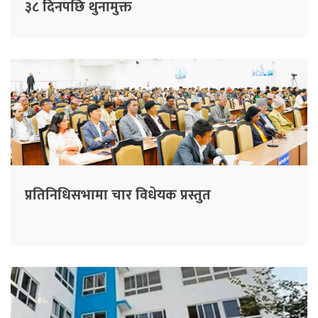
३८ दिनपछि थुनामुक्त
प्रतिनिधिसभामा चार विधेयक प्रस्तुत