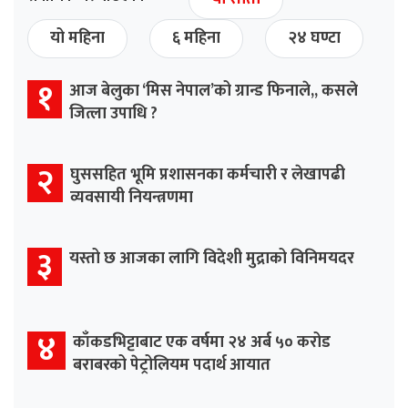
यो महिना
६ महिना
२४ घण्टा
१
आज बेलुका ‘मिस नेपाल’को ग्रान्ड फिनाले,, कसले
जित्ला उपाधि ?
२
घुससहित भूमि प्रशासनका कर्मचारी र लेखापढी
व्यवसायी नियन्त्रणमा
३
यस्तो छ आजका लागि विदेशी मुद्राको विनिमयदर
४
काँकडभिट्टाबाट एक वर्षमा २४ अर्ब ५० करोड
बराबरको पेट्रोलियम पदार्थ आयात