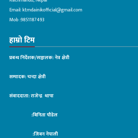
Kathmandu, Nepal
Email:
ktmdainikofficial@gmail.com
Mob :9851187493
हाम्रो टिम
प्रबन्ध निर्देशक/सञ्चालक: नेत्र क्षेत्री
सम्पादक: चन्दा क्षेत्री
संवाददाता: राजेन्द्र थापा
:बिनिता पौडेल
:जिबन नेपाली