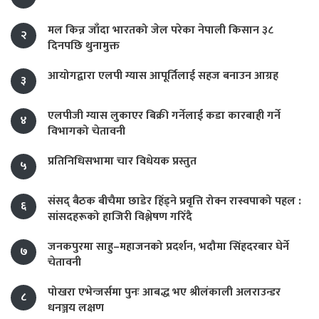
मल किन्न जाँदा भारतको जेल परेका नेपाली किसान ३८
२
दिनपछि थुनामुक्त
आयोगद्वारा एलपी ग्यास आपूर्तिलाई सहज बनाउन आग्रह
३
एलपीजी ग्यास लुकाएर बिक्री गर्नेलाई कडा कारबाही गर्ने
४
विभागको चेतावनी
प्रतिनिधिसभामा चार विधेयक प्रस्तुत
५
संसद् बैठक बीचैमा छाडेर हिँड्ने प्रवृत्ति रोक्न रास्वपाको पहल :
६
सांसदहरूको हाजिरी विश्लेषण गरिँदै
जनकपुरमा साहु–महाजनको प्रदर्शन, भदौमा सिंहदरबार घेर्ने
७
चेतावनी
पोखरा एभेन्जर्समा पुनः आबद्ध भए श्रीलंकाली अलराउन्डर
८
धनञ्जय लक्षण