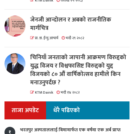
KTM Dainik
वैशाख २५ २०८३
जेनजी आन्दोलन र अबको राजनीतिक
मार्गचित्र
प्रा. डा. ईन्दु आचार्य
भदौ २९ २०८२
चिनियाँ जनताको जापानी आक्रमण विरुद्दको
युद्ध विजय र विश्वफासिष्ट विरुद्दको युद्द
विजयको ८० औं वार्षिकोत्सव हामीले किन
मनाउनुपर्दछ ?
KTM Dainik
भदौ १४ २०८२
ताजा अपडेट
धेरै पढिएको
भरतपुर अस्पताललाई बिमामार्फत एक वर्षमा एक अर्ब प्राप्त
१