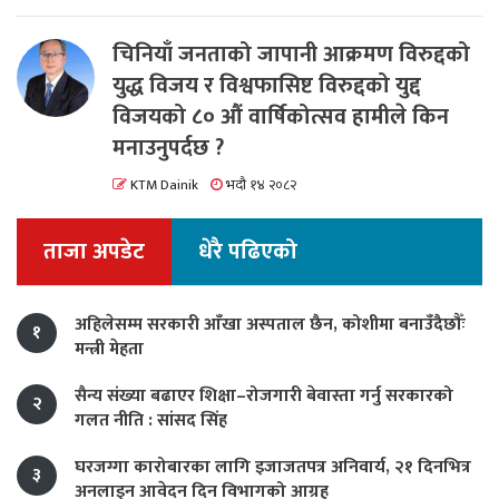
चिनियाँ जनताको जापानी आक्रमण विरुद्दको
युद्ध विजय र विश्वफासिष्ट विरुद्दको युद्द
विजयको ८० औं वार्षिकोत्सव हामीले किन
मनाउनुपर्दछ ?
KTM Dainik
भदौ १४ २०८२
ताजा अपडेट
धेरै पढिएको
अहिलेसम्म सरकारी आँखा अस्पताल छैन, कोशीमा बनाउँदैछौँः
१
मन्त्री मेहता
सैन्य संख्या बढाएर शिक्षा–रोजगारी बेवास्ता गर्नु सरकारको
२
गलत नीति : सांसद सिंह
घरजग्गा कारोबारका लागि इजाजतपत्र अनिवार्य, २१ दिनभित्र
३
अनलाइन आवेदन दिन विभागको आग्रह