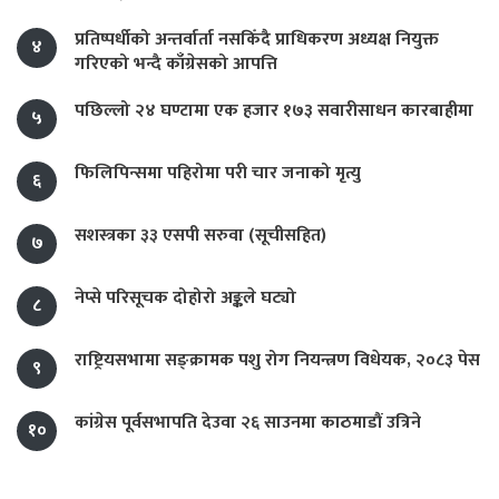
प्रतिष्पर्धीको अन्तर्वार्ता नसकिँदै प्राधिकरण अध्यक्ष नियुक्त
४
गरिएको भन्दै काँग्रेसको आपत्ति
पछिल्लो २४ घण्टामा एक हजार १७३ सवारीसाधन कारबाहीमा
५
फिलिपिन्समा पहिरोमा परी चार जनाको मृत्यु
६
सशस्त्रका ३३ एसपी सरुवा (सूचीसहित)
७
नेप्से परिसूचक दोहोरो अङ्कले घट्यो
८
राष्ट्रियसभामा सङ्क्रामक पशु रोग नियन्त्रण विधेयक, २०८३ पेस
९
कांग्रेस पूर्वसभापति देउवा २६ साउनमा काठमाडौं उत्रिने
१०