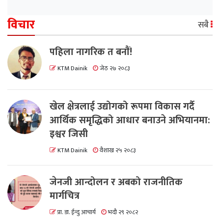
विचार
सबै
पहिला नागरिक त बनाैं!
KTM Dainik
जेठ २७ २०८३
खेल क्षेत्रलाई उद्योगको रूपमा विकास गर्दै
आर्थिक समृद्धिको आधार बनाउने अभियानमा:
इश्वर जिसी
KTM Dainik
वैशाख २५ २०८३
जेनजी आन्दोलन र अबको राजनीतिक
मार्गचित्र
प्रा. डा. ईन्दु आचार्य
भदौ २९ २०८२