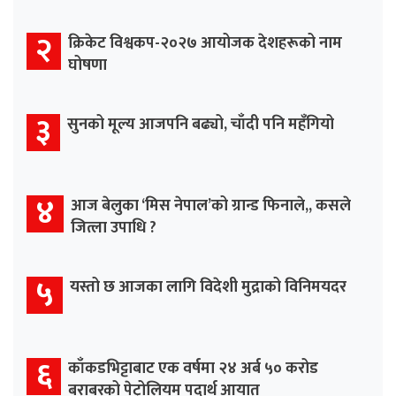
२
क्रिकेट विश्वकप-२०२७ आयोजक देशहरूको नाम
घोषणा
३
सुनको मूल्य आजपनि बढ्यो, चाँदी पनि महँगियो
४
आज बेलुका ‘मिस नेपाल’को ग्रान्ड फिनाले,, कसले
जित्ला उपाधि ?
५
यस्तो छ आजका लागि विदेशी मुद्राको विनिमयदर
६
काँकडभिट्टाबाट एक वर्षमा २४ अर्ब ५० करोड
बराबरको पेट्रोलियम पदार्थ आयात