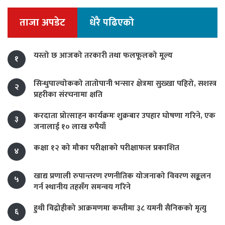
ताजा अपडेट
धेरै पढिएको
यस्तो छ आजको तरकारी तथा फलफूलको मूल्य
१
सिन्धुपाल्चोकको तातोपानी भन्सार क्षेत्रमा सुख्खा पहिरो, सशस्त्र
२
प्रहरीका संरचनामा क्षति
करदाता प्रोत्साहन कार्यक्रमः शुक्रबार उपहार घोषणा गरिने, एक
३
जनालाई १० लाख रुपैयाँ
कक्षा १२ को मौका परीक्षाको परीक्षाफल प्रकाशित
४
खाद्य प्रणाली रुपान्तरण रणनीतिक योजनाको विवरण सङ्कलन
५
गर्न स्थानीय तहसँग समन्वय गरिने
हुथी विद्रोहीको आक्रमणमा कम्तीमा ३८ यमनी सैनिकको मृत्यु
६