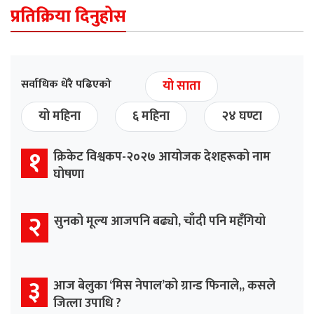
प्रतिक्रिया दिनुहोस
सर्वाधिक धेरै पढिएको
यो साता
यो महिना
६ महिना
२४ घण्टा
१
क्रिकेट विश्वकप-२०२७ आयोजक देशहरूको नाम
घोषणा
२
सुनको मूल्य आजपनि बढ्यो, चाँदी पनि महँगियो
३
आज बेलुका ‘मिस नेपाल’को ग्रान्ड फिनाले,, कसले
जित्ला उपाधि ?