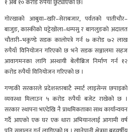
१ अर्ब १० करोड रुपैयाँ छुट्याएको छ।
गोरखाको आबुवा–खरि–सेराबजार, पर्वतको पातीचौर–
बाजुङ, कास्कीको घट्टेखोला–धम्पसु र बागलुङको अदालत
चौतारी–भकुण्डे सडक कालोपत्रे गर्न ७ करोड ७२ लाख
रुपैयाँ विनियोजन गरिएको छ भने सडक सञ्जालमा सहज
आवागमनका लागि अस्थायी बेलीब्रिज निर्माण गर्न १२
करोड रुपैयाँ विनियोजन गरिएको छ ।
गण्डकी सरकारले प्रदेशस्तरबाटै स्मार्ट लाइसेन्स छपाइको
व्यवस्था मिलाउन ५ करोड रुपैयाँ बजेट राखेको छ ।
सरकार स्थापना भएदेखि नै प्राथमिकताका साथ कार्यान्वयन
गर्दै आएको एक घर एक धारा अभियानलाई आगामी वर्ष
पनि सञ्चालन गर्न लागिएको छ । खानेपानी क्षेत्रमा बहुवर्षीय