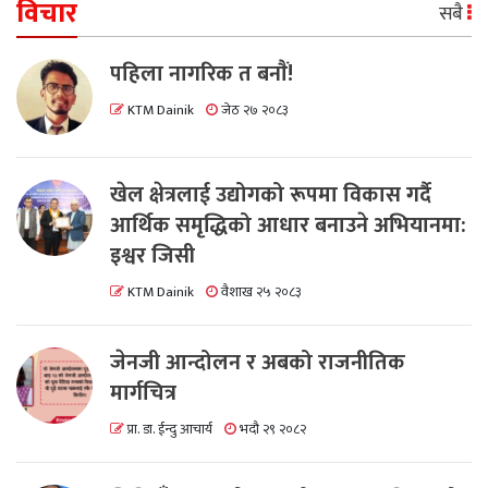
विचार
सबै
पहिला नागरिक त बनाैं!
KTM Dainik
जेठ २७ २०८३
खेल क्षेत्रलाई उद्योगको रूपमा विकास गर्दै
आर्थिक समृद्धिको आधार बनाउने अभियानमा:
इश्वर जिसी
KTM Dainik
वैशाख २५ २०८३
जेनजी आन्दोलन र अबको राजनीतिक
मार्गचित्र
प्रा. डा. ईन्दु आचार्य
भदौ २९ २०८२