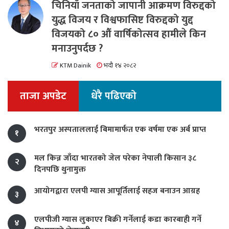
चिनियाँ जनताको जापानी आक्रमण विरुद्दको
युद्ध विजय र विश्वफासिष्ट विरुद्दको युद्द
विजयको ८० औं वार्षिकोत्सव हामीले किन
मनाउनुपर्दछ ?
KTM Dainik
भदौ १४ २०८२
ताजा अपडेट
धेरै पढिएको
भरतपुर अस्पताललाई बिमामार्फत एक वर्षमा एक अर्ब प्राप्त
१
मल किन्न जाँदा भारतको जेल परेका नेपाली किसान ३८
२
दिनपछि थुनामुक्त
आयोगद्वारा एलपी ग्यास आपूर्तिलाई सहज बनाउन आग्रह
३
एलपीजी ग्यास लुकाएर बिक्री गर्नेलाई कडा कारबाही गर्ने
४