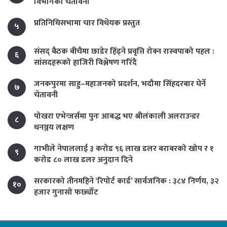
विभागको चेतावनी
प्रतिनिधिसभामा चार विधेयक प्रस्तुत
५
संसद् बैठक बीचैमा छाडेर हिँड्ने प्रवृत्ति रोक्न रास्वपाको पहल :
६
सांसदहरूको हाजिरी विश्लेषण गरिँदै
जनकपुरमा साहु–महाजनको प्रदर्शन, भदौमा सिंहदरबार घेर्ने
७
चेतावनी
पोखरा एभेन्जर्समा पुनः आबद्ध भए श्रीलंकाली अलराउन्डर
८
धनञ्जय लक्षण
गाभीले नेपाललाई ३ करोड ९६ लाख डलर बराबरको खोप र १
९
करोड ८० लाख डलर अनुदान दिने
सरकारको तीनमहिने ‘रिपोर्ट कार्ड’ सार्वजनिक : ३८४ निर्णय, ३२
१०
हजार गुनासो फर्छ्योट