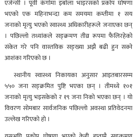
एजेन्सी । पूर्वी कंगोमा इबोला भाइरसको प्रकोप घोषणा
भएको एक महिनाभन्दा कम समयमा कम्तीमा १ सय
जनाको मृत्यु भएको स्वास्थ्य अधिकारीहरूले जनाएका छन्
। पछिल्लो तथ्यांकले सङ्क्रमण तीव्र रूपमा फैलिरहेको
संकेत गरे पनि वास्तविक सङ्ख्या अझै बढी हुन सक्ने
आशंका गरिएको छ ।
स्थानीय स्वास्थ्य निकायका अनुसार आइतबारसम्म
५५० जना सङ्क्रमित पुष्टि भएका छन् । तीमध्ये १०१
जनाको मृत्यु भइसकेको र १९ जना निको भएका छन् । यो
विवरण सोमबार सार्वजनिक पछिल्लो अवस्था प्रतिवेदनमा
उल्लेख गरिएको हो ।
यसअघि प्रकोप घोषणा भएको केही हप्तामै सङ्क्रमण