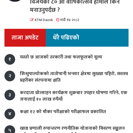
विजयको ८० औं वार्षिकोत्सव हामीले किन
मनाउनुपर्दछ ?
KTM Dainik
भदौ १४ २०८२
ताजा अपडेट
धेरै पढिएको
यस्तो छ आजको तरकारी तथा फलफूलको मूल्य
१
सिन्धुपाल्चोकको तातोपानी भन्सार क्षेत्रमा सुख्खा पहिरो, सशस्त्र
२
प्रहरीका संरचनामा क्षति
करदाता प्रोत्साहन कार्यक्रमः शुक्रबार उपहार घोषणा गरिने, एक
३
जनालाई १० लाख रुपैयाँ
कक्षा १२ को मौका परीक्षाको परीक्षाफल प्रकाशित
४
खाद्य प्रणाली रुपान्तरण रणनीतिक योजनाको विवरण सङ्कलन
५