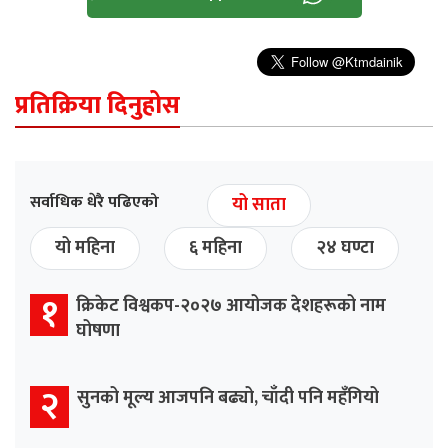
प्रतिक्रिया दिनुहोस
सर्वाधिक धेरै पढिएको
यो साता
यो महिना
६ महिना
२४ घण्टा
१
क्रिकेट विश्वकप-२०२७ आयोजक देशहरूको नाम
घोषणा
२
सुनको मूल्य आजपनि बढ्यो, चाँदी पनि महँगियो