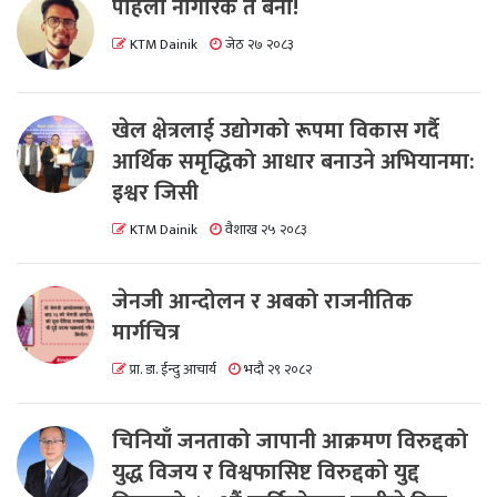
पहिला नागरिक त बनाैं!
KTM Dainik
जेठ २७ २०८३
खेल क्षेत्रलाई उद्योगको रूपमा विकास गर्दै
आर्थिक समृद्धिको आधार बनाउने अभियानमा:
इश्वर जिसी
KTM Dainik
वैशाख २५ २०८३
जेनजी आन्दोलन र अबको राजनीतिक
मार्गचित्र
प्रा. डा. ईन्दु आचार्य
भदौ २९ २०८२
चिनियाँ जनताको जापानी आक्रमण विरुद्दको
युद्ध विजय र विश्वफासिष्ट विरुद्दको युद्द