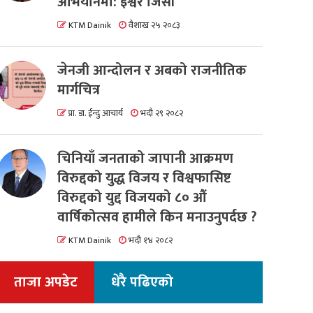
अभियानमा: इश्वर जिसी
KTM Dainik
वैशाख २५ २०८३
जेनजी आन्दोलन र अबको राजनीतिक
मार्गचित्र
प्रा. डा. ईन्दु आचार्य
भदौ २९ २०८२
चिनियाँ जनताको जापानी आक्रमण
विरुद्दको युद्ध विजय र विश्वफासिष्ट
विरुद्दको युद्द विजयको ८० औं
वार्षिकोत्सव हामीले किन मनाउनुपर्दछ ?
KTM Dainik
भदौ १४ २०८२
ताजा अपडेट
धेरै पढिएको