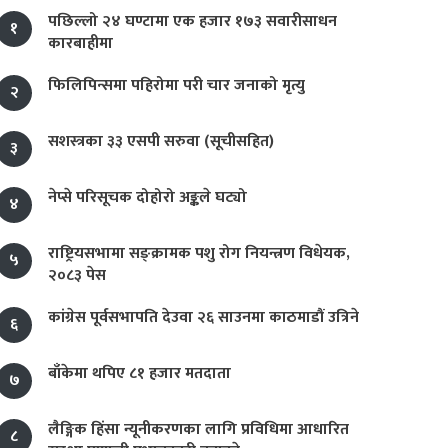
पछिल्लो २४ घण्टामा एक हजार १७३ सवारीसाधन
१
कारबाहीमा
फिलिपिन्समा पहिरोमा परी चार जनाको मृत्यु
२
सशस्त्रका ३३ एसपी सरुवा (सूचीसहित)
३
नेप्से परिसूचक दोहोरो अङ्कले घट्यो
४
राष्ट्रियसभामा सङ्क्रामक पशु रोग नियन्त्रण विधेयक,
५
२०८३ पेस
कांग्रेस पूर्वसभापति देउवा २६ साउनमा काठमाडौं उत्रिने
६
बाँकेमा थपिए ८१ हजार मतदाता
७
लैङ्गिक हिंसा न्यूनीकरणका लागि प्रविधिमा आधारित
८