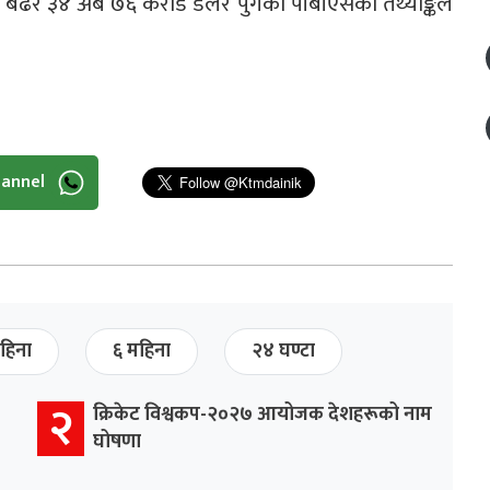
 बढेर ३४ अर्ब ७६ करोड डलर पुगेको पीबीएसको तथ्याङ्कले
hannel
हिना
६ महिना
२४ घण्टा
२
क्रिकेट विश्वकप-२०२७ आयोजक देशहरूको नाम
घोषणा