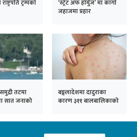
राष्ट्रपति ट्रम्पको
‘स्ट्रेट अफ होर्मुज’ मा कार्गो
जहाजमा प्रहार
न समुद्री तटमा
बङ्गलादेशमा दादुराका
मा सात जनाको
कारण ३११ बालबालिकाको
ाइते
मृत्यु