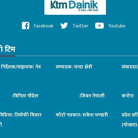
Facebook
Twitter
Youtube
रो टिम
ध निर्देशक/सञ्चालक: नेत्र
सम्पादक: चन्दा क्षेत्री
संवाददात
िनिता पौडेल
:जिबन नेपाली
कन्टेन्
िमिडिया: तिमोफी मिजार
फोटो पत्रकार: राकेश भण्डारी
प्रदेश प्र
ी
(पोखरा)