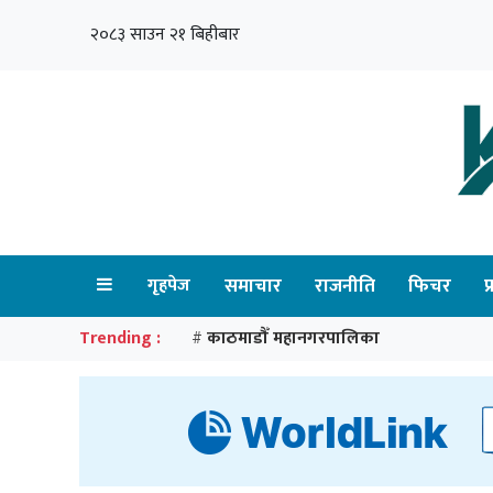
२०८३ साउन २१ बिहीबार
गृहपेज
समाचार
राजनीति
फिचर
प
Trending :
काठमाडौँ महानगरपालिका
#