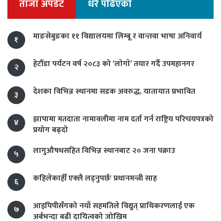
ताजा अपडेट
धेरै पढिएको
माङसेबुङका ११ विद्यालयमा लिम्बू र वान्तवा भाषा अनिवार्य
१
हेटौंडा पर्यटन वर्ष २०८३ को ‘लाेगाे’ तयार गर्दै उपमहानगर
२
देशका विभिन्न स्थानमा सडक अवरुद्ध, यातायात प्रभावित
३
झापामा मतदाता नामावलीमा नाम दर्ता गर्न राष्ट्रिय परिचयपत्रको
४
प्रयोग बढ्दो
लागुऔषधसहित विभिन्न स्थानबाट २० जना पक्राउ
५
कहिलेकाहीँ एक्लै लड्नुपर्छः प्रधानमन्त्री साह
६
आइपिपीसँगको नयाँ सहमतिले विद्युत् प्राधिकरणलाई एक
७
अर्बभन्दा बढी दायित्वको जोखिम