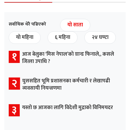
सर्वाधिक धेरै पढिएको
यो साता
यो महिना
६ महिना
२४ घण्टा
१
आज बेलुका ‘मिस नेपाल’को ग्रान्ड फिनाले,, कसले
जित्ला उपाधि ?
२
घुससहित भूमि प्रशासनका कर्मचारी र लेखापढी
व्यवसायी नियन्त्रणमा
३
यस्तो छ आजका लागि विदेशी मुद्राको विनिमयदर