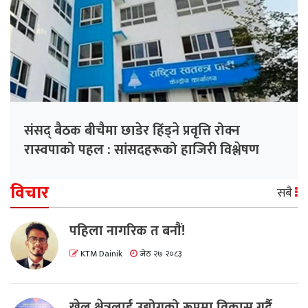
संसद् बैठक बीचैमा छाडेर हिँड्ने प्रवृत्ति रोक्न
रास्वपाको पहल : सांसदहरूको हाजिरी विश्लेषण
गरिँदै
विचार
सबै
पहिला नागरिक त बनाैं!
KTM Dainik
जेठ २७ २०८३
खेल क्षेत्रलाई उद्योगको रूपमा विकास गर्दै