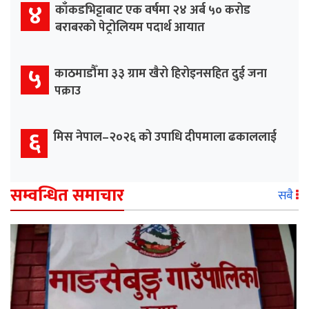
४
काँकडभिट्टाबाट एक वर्षमा २४ अर्ब ५० करोड
बराबरको पेट्रोलियम पदार्थ आयात
५
काठमाडौँमा ३३ ग्राम खैरो हिरोइनसहित दुई जना
पक्राउ
६
मिस नेपाल–२०२६ को उपाधि दीपमाला ढकाललाई
सम्वन्धित समाचार
सबै