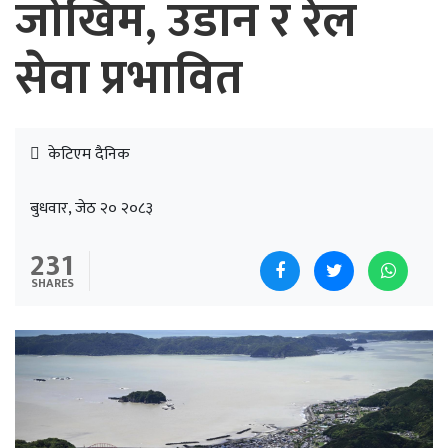
जोखिम, उडान र रेल
सेवा प्रभावित
केटिएम दैनिक
बुधवार, जेठ २० २०८३
231
SHARES