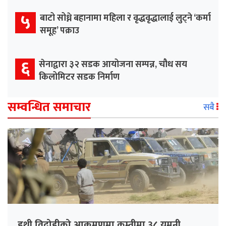
५
बाटो सोध्ने बहानामा महिला र वृद्धवृद्धालाई लुट्ने ‘कर्मा
समूह’ पक्राउ
६
सेनाद्वारा ३२ सडक आयोजना सम्पन्न, चौध सय
किलोमिटर सडक निर्माण
सम्वन्धित समाचार
सबै
हुथी विद्रोहीको आक्रमणमा कम्तीमा ३८ यमनी