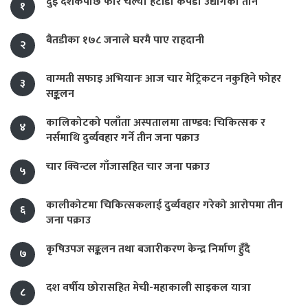
दुई दशकपछि फेरि चल्यो हेटौंडा कपडा उद्योगको तान
१
बैतडीका १७८ जनाले घरमै पाए राहदानी
२
वाग्मती सफाइ अभियानः आज चार मेट्रिकटन नकुहिने फोहर
३
सङ्कलन
कालिकोटको पलाँता अस्पतालमा ताण्डव: चिकित्सक र
४
नर्समाथि दुर्व्यवहार गर्ने तीन जना पक्राउ
चार क्विन्टल गाँजासहित चार जना पक्राउ
५
कालीकोटमा चिकित्सकलाई दुर्व्यवहार गरेको आरोपमा तीन
६
जना पक्राउ
कृषिउपज सङ्कलन तथा बजारीकरण केन्द्र निर्माण हुँदै
७
दश वर्षीय छोरासहित मेची-महाकाली साइकल यात्रा
८