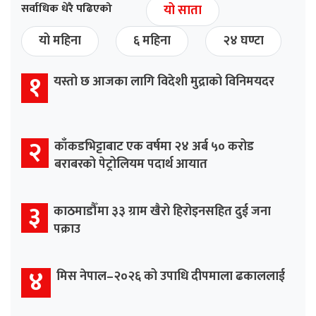
सर्वाधिक धेरै पढिएको
यो साता
यो महिना
६ महिना
२४ घण्टा
१
यस्तो छ आजका लागि विदेशी मुद्राको विनिमयदर
२
काँकडभिट्टाबाट एक वर्षमा २४ अर्ब ५० करोड
बराबरको पेट्रोलियम पदार्थ आयात
३
काठमाडौँमा ३३ ग्राम खैरो हिरोइनसहित दुई जना
पक्राउ
४
मिस नेपाल–२०२६ को उपाधि दीपमाला ढकाललाई