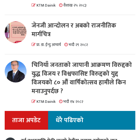
KTM Dainik
वैशाख २५ २०८३
जेनजी आन्दोलन र अबको राजनीतिक
मार्गचित्र
प्रा. डा. ईन्दु आचार्य
भदौ २९ २०८२
चिनियाँ जनताको जापानी आक्रमण विरुद्दको
युद्ध विजय र विश्वफासिष्ट विरुद्दको युद्द
विजयको ८० औं वार्षिकोत्सव हामीले किन
मनाउनुपर्दछ ?
KTM Dainik
भदौ १४ २०८२
ताजा अपडेट
धेरै पढिएको