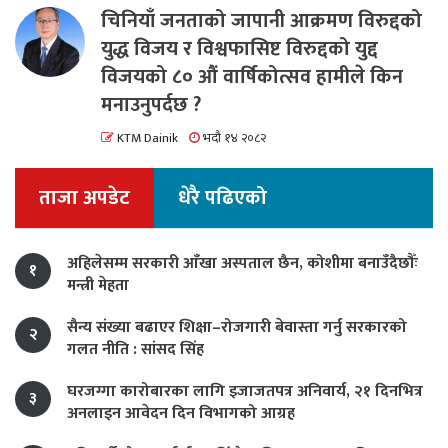
चिनियाँ जनताको जापानी आक्रमण विरुद्दको
युद्ध विजय र विश्वफासिष्ट विरुद्दको युद्द
विजयको ८० औं वार्षिकोत्सव हामीले किन
मनाउनुपर्दछ ?
KTM Dainik
भदौ १४ २०८२
ताजा अपडेट
धेरै पढिएको
अहिलेसम्म सरकारी आँखा अस्पताल छैन, कोशीमा बनाउँदैछौँः
१
मन्त्री मेहता
सैन्य संख्या बढाएर शिक्षा–रोजगारी बेवास्ता गर्नु सरकारको
२
गलत नीति : सांसद सिंह
घरजग्गा कारोबारका लागि इजाजतपत्र अनिवार्य, २१ दिनभित्र
३
अनलाइन आवेदन दिन विभागको आग्रह