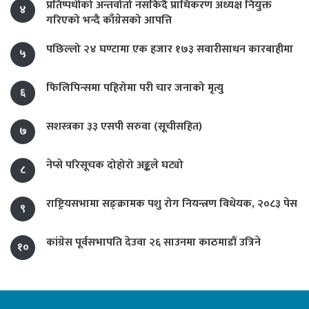
प्रतिष्पर्धीको अन्तर्वार्ता नसकिँदै प्राधिकरण अध्यक्ष नियुक्त
४
गरिएको भन्दै काँग्रेसको आपत्ति
पछिल्लो २४ घण्टामा एक हजार १७३ सवारीसाधन कारबाहीमा
५
फिलिपिन्समा पहिरोमा परी चार जनाको मृत्यु
६
सशस्त्रका ३३ एसपी सरुवा (सूचीसहित)
७
नेप्से परिसूचक दोहोरो अङ्कले घट्यो
८
राष्ट्रियसभामा सङ्क्रामक पशु रोग नियन्त्रण विधेयक, २०८३ पेस
९
कांग्रेस पूर्वसभापति देउवा २६ साउनमा काठमाडौं उत्रिने
१०