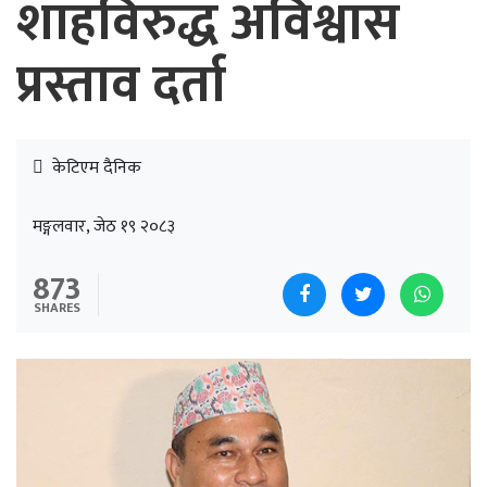
शाहविरुद्ध अविश्वास
प्रस्ताव दर्ता
केटिएम दैनिक
मङ्गलवार, जेठ १९ २०८३
873
SHARES