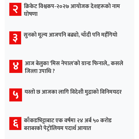
२
क्रिकेट विश्वकप-२०२७ आयोजक देशहरूको नाम
घोषणा
३
सुनको मूल्य आजपनि बढ्यो, चाँदी पनि महँगियो
४
आज बेलुका ‘मिस नेपाल’को ग्रान्ड फिनाले,, कसले
जित्ला उपाधि ?
५
यस्तो छ आजका लागि विदेशी मुद्राको विनिमयदर
६
काँकडभिट्टाबाट एक वर्षमा २४ अर्ब ५० करोड
बराबरको पेट्रोलियम पदार्थ आयात