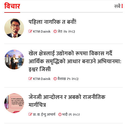
विचार
सबै
पहिला नागरिक त बनाैं!
KTM Dainik
जेठ २७ २०८३
खेल क्षेत्रलाई उद्योगको रूपमा विकास गर्दै
आर्थिक समृद्धिको आधार बनाउने अभियानमा:
इश्वर जिसी
KTM Dainik
वैशाख २५ २०८३
जेनजी आन्दोलन र अबको राजनीतिक
मार्गचित्र
प्रा. डा. ईन्दु आचार्य
भदौ २९ २०८२