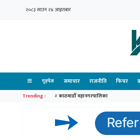
२०८३ साउन २४ आइतबार
गृहपेज
समाचार
राजनीति
फिचर
प
Trending :
काठमाडौँ महानगरपालिका
#