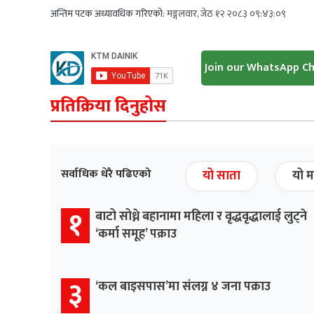
अन्तिम पटक अध्यावधिक गरिएको:
मङ्गलवार, जेठ १२ २०८३ ०९:४३:०९
Join our WhatsApp C
प्रतिक्रिया दिनुहोस
सर्वाधिक धेरै पढिएको
यो साता
यो म
१
बाटो सोध्ने बहानामा महिला र वृद्धवृद्धालाई लुट्ने
‘कर्मा समूह’ पक्राउ
३
‘कल बाइसपास’मा संलग्न ४ जना पक्राउ