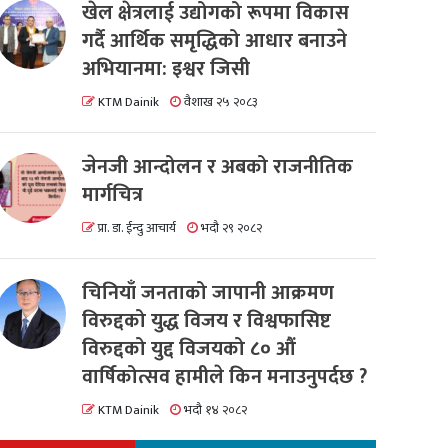
खेल क्षेत्रलाई उद्योगको रूपमा विकास
गर्दै आर्थिक समृद्धिको आधार बनाउने
अभियानमा: इश्वर जिसी
KTM Dainik
वैशाख २५ २०८३
जेनजी आन्दोलन र अबको राजनीतिक
मार्गचित्र
प्रा. डा. ईन्दु आचार्य
भदौ २९ २०८२
चिनियाँ जनताको जापानी आक्रमण
विरुद्दको युद्ध विजय र विश्वफासिष्ट
विरुद्दको युद्द विजयको ८० औं
वार्षिकोत्सव हामीले किन मनाउनुपर्दछ ?
KTM Dainik
भदौ १४ २०८२