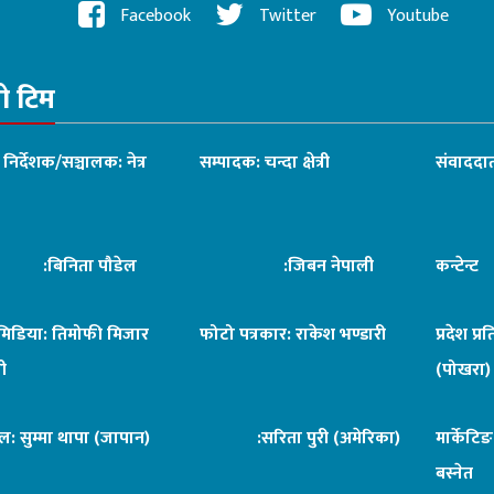
Facebook
Twitter
Youtube
रो टिम
ध निर्देशक/सञ्चालक: नेत्र
सम्पादक: चन्दा क्षेत्री
संवाददात
िनिता पौडेल
:जिबन नेपाली
कन्टेन्
िमिडिया: तिमोफी मिजार
फोटो पत्रकार: राकेश भण्डारी
प्रदेश प्र
ी
(पोखरा)
ल: सुम्मा थापा (जापान)
:सरिता पुरी (अमेरिका)
मार्केटि
बस्नेत