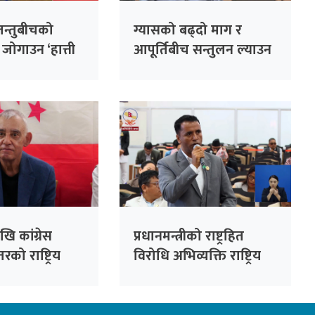
जन्तुबीचको
ग्यासको बढ्दो माग र
 जोगाउन ‘हात्ती
आपूर्तिबीच सन्तुलन ल्याउन
यक्रम : मन्त्री
सरकार प्रयासरतः
उद्योगमन्त्री
ि कांग्रेस
प्रधानमन्त्रीको राष्ट्रहित
रको राष्ट्रिय
विरोधि अभिव्यक्ति राष्ट्रिय
सभापति देउवाले
रेकर्डमा राख्न सकिँदैनः प्रमुख
े
सचेतक दुलाल