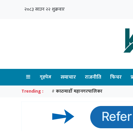
२०८३ साउन २२ शुक्रवार
गृहपेज
समाचार
राजनीति
फिचर
प
Trending :
काठमाडौँ महानगरपालिका
#