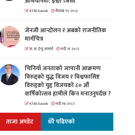
अभियानमा: इश्वर जिसी
KTM Dainik
वैशाख २५ २०८३
जेनजी आन्दोलन र अबको राजनीतिक
मार्गचित्र
प्रा. डा. ईन्दु आचार्य
भदौ २९ २०८२
चिनियाँ जनताको जापानी आक्रमण
विरुद्दको युद्ध विजय र विश्वफासिष्ट
विरुद्दको युद्द विजयको ८० औं
वार्षिकोत्सव हामीले किन मनाउनुपर्दछ ?
KTM Dainik
भदौ १४ २०८२
ताजा अपडेट
धेरै पढिएको