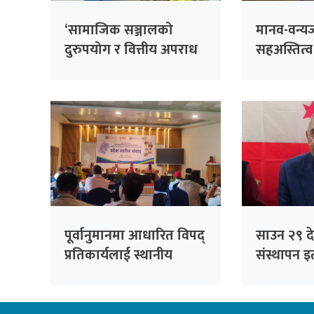
‘सामाजिक सञ्जालको
मानव-वन्य
दुरुपयोग र वित्तीय अपराध
सहअस्तित्व
मुख्य चुनौती’: प्रहरी प्रवक्ता
सेन्चुरी’ कार्
काफ्ले
चौधरी
पूर्वानुमानमा आधारित विपद्
साउन २९ देख
प्रतिकार्यलाई स्थानीय
संस्थापन इत
तहसम्म संस्थागत गर्ने
भेला, पूर्व
प्रतिबद्धता
सम्बोधन गर्न