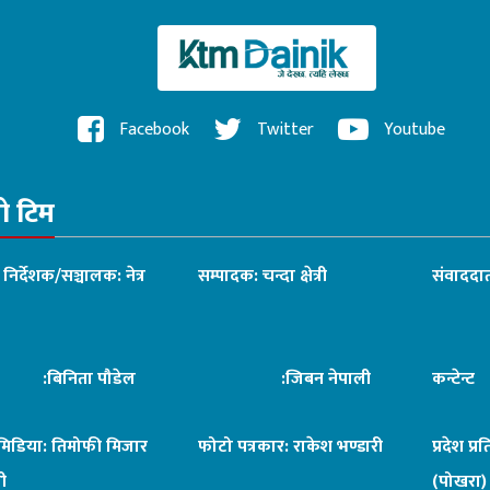
Facebook
Twitter
Youtube
रो टिम
ध निर्देशक/सञ्चालक: नेत्र
सम्पादक: चन्दा क्षेत्री
संवाददात
िनिता पौडेल
:जिबन नेपाली
कन्टेन्
िमिडिया: तिमोफी मिजार
फोटो पत्रकार: राकेश भण्डारी
प्रदेश प्र
ी
(पोखरा)