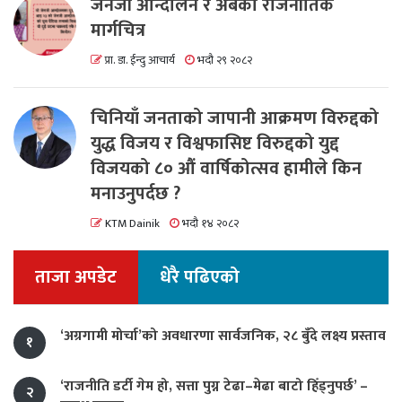
जेनजी आन्दोलन र अबको राजनीतिक
मार्गचित्र
प्रा. डा. ईन्दु आचार्य
भदौ २९ २०८२
चिनियाँ जनताको जापानी आक्रमण विरुद्दको
युद्ध विजय र विश्वफासिष्ट विरुद्दको युद्द
विजयको ८० औं वार्षिकोत्सव हामीले किन
मनाउनुपर्दछ ?
KTM Dainik
भदौ १४ २०८२
ताजा अपडेट
धेरै पढिएको
‘अग्रगामी मोर्चा’को अवधारणा सार्वजनिक, २८ बुँदे लक्ष्य प्रस्ताव
१
‘राजनीति डर्टी गेम हो, सत्ता पुग्न टेढा–मेढा बाटो हिँड्नुपर्छ’ –
२