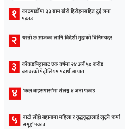
१
काठमाडौँमा ३३ ग्राम खैरो हिरोइनसहित दुई जना
पक्राउ
२
यस्तो छ आजका लागि विदेशी मुद्राको विनिमयदर
३
काँकडभिट्टाबाट एक वर्षमा २४ अर्ब ५० करोड
बराबरको पेट्रोलियम पदार्थ आयात
४
‘कल बाइसपास’मा संलग्न ४ जना पक्राउ
५
बाटो सोध्ने बहानामा महिला र वृद्धवृद्धालाई लुट्ने ‘कर्मा
समूह’ पक्राउ