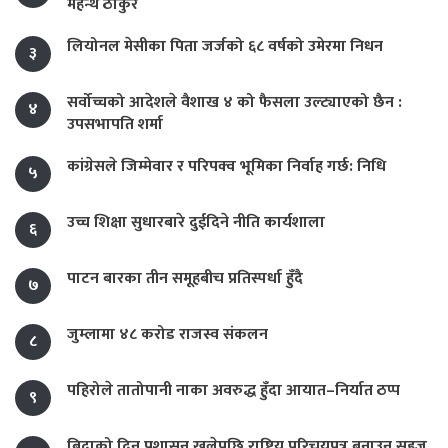
महन्थ ठाकुर
लियोनल मेसीका पिता जर्जको ६८ वर्षको उमेरमा निधन
३
सर्वोच्चको आदेशले वैशाख ४ को फैसला उल्ट्याएको छैन :
४
उपसभापति शर्मा
कांग्रेसले जिम्मेवार र परिपक्व भूमिका निर्वाह गर्छ: निधि
५
उच्च शिक्षा सुधारबारे दुईदिने नीति कार्यशाला
६
पाटन बारका तीन समूहबीच प्रतिस्पर्धा हुँदै
७
जुम्लामा ४८ करोड राजस्व संकलन
८
पहिरोले तातोपानी नाका अवरुद्ध हुँदा आयात–निर्यात ठप्प
९
बिदाको दिन प्रशासन खुलेपछि राष्ट्रिय परिचयपत्र बनाउन सहज