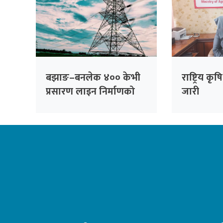
बझाङ–बनलेक ४०० केभी
राष्ट्रिय क
प्रसारण लाइन निर्माणको
जारी
बाटो खुल्यो