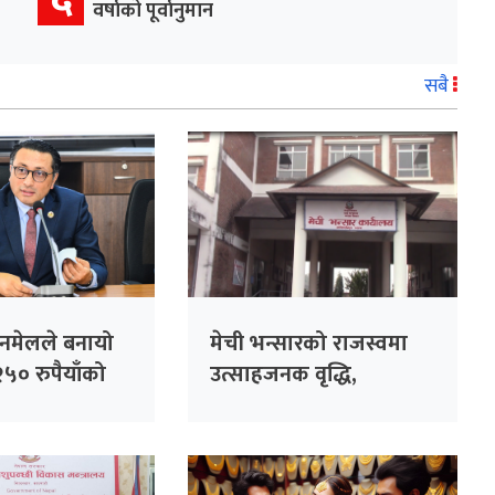
वर्षाको पूर्वानुमान
सबै
िनमेलले बनायो
मेची भन्सारको राजस्वमा
५० रुपैयाँको
उत्साहजनक वृद्धि,
 लाख पुरस्कार
लक्ष्यभन्दा ९३ प्रतिशत बढी
संकलन