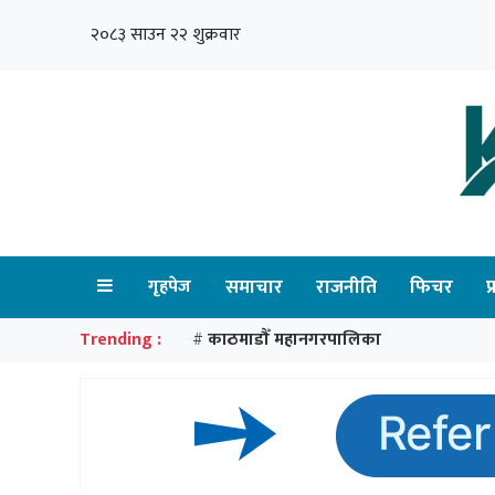
२०८३ साउन २२ शुक्रवार
गृहपेज
समाचार
राजनीति
फिचर
प
Trending :
काठमाडौँ महानगरपालिका
#