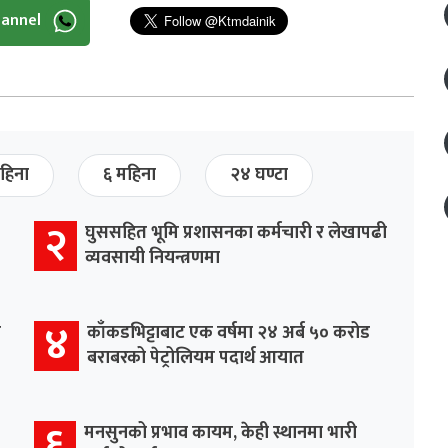
hannel
हिना
६ महिना
२४ घण्टा
२
घुससहित भूमि प्रशासनका कर्मचारी र लेखापढी
व्यवसायी नियन्त्रणमा
४
र
काँकडभिट्टाबाट एक वर्षमा २४ अर्ब ५० करोड
बराबरको पेट्रोलियम पदार्थ आयात
६
मनसुनको प्रभाव कायम, केही स्थानमा भारी