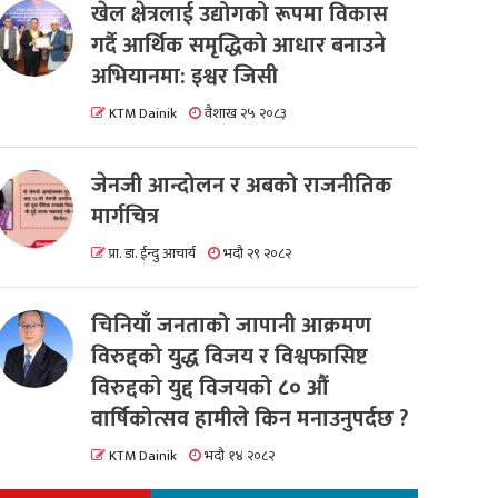
खेल क्षेत्रलाई उद्योगको रूपमा विकास
गर्दै आर्थिक समृद्धिको आधार बनाउने
अभियानमा: इश्वर जिसी
KTM Dainik
वैशाख २५ २०८३
जेनजी आन्दोलन र अबको राजनीतिक
मार्गचित्र
प्रा. डा. ईन्दु आचार्य
भदौ २९ २०८२
चिनियाँ जनताको जापानी आक्रमण
विरुद्दको युद्ध विजय र विश्वफासिष्ट
विरुद्दको युद्द विजयको ८० औं
वार्षिकोत्सव हामीले किन मनाउनुपर्दछ ?
KTM Dainik
भदौ १४ २०८२