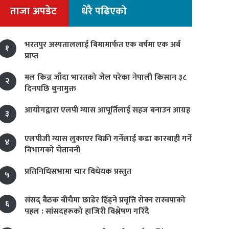
ताजा अपडेट
धेरै पढिएको
भरतपुर अस्पताललाई बिमामार्फत एक वर्षमा एक अर्ब
१
प्राप्त
मल किन्न जाँदा भारतको जेल परेका नेपाली किसान ३८
२
दिनपछि थुनामुक्त
आयोगद्वारा एलपी ग्यास आपूर्तिलाई सहज बनाउन आग्रह
३
एलपीजी ग्यास लुकाएर बिक्री गर्नेलाई कडा कारबाही गर्ने
४
विभागको चेतावनी
प्रतिनिधिसभामा चार विधेयक प्रस्तुत
५
संसद् बैठक बीचैमा छाडेर हिँड्ने प्रवृत्ति रोक्न रास्वपाको
६
पहल : सांसदहरूको हाजिरी विश्लेषण गरिँदै