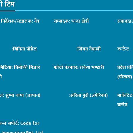
रो टिम
ध निर्देशक/सञ्चालक: नेत्र
सम्पादक: चन्दा क्षेत्री
संवाददात
िनिता पौडेल
:जिबन नेपाली
कन्टेन्
िमिडिया: तिमोफी मिजार
फोटो पत्रकार: राकेश भण्डारी
प्रदेश प्र
ी
(पोखरा)
ल: सुम्मा थापा (जापान)
:सरिता पुरी (अमेरिका)
मार्केटि
बस्नेत
िकल सपोर्ट:
Code for
 Innovation Pvt. Ltd.