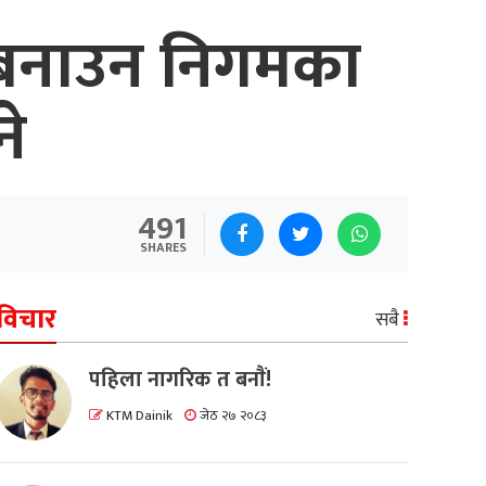
ज बनाउन निगमका
ने
491
SHARES
विचार
सबै
पहिला नागरिक त बनाैं!
KTM Dainik
जेठ २७ २०८३