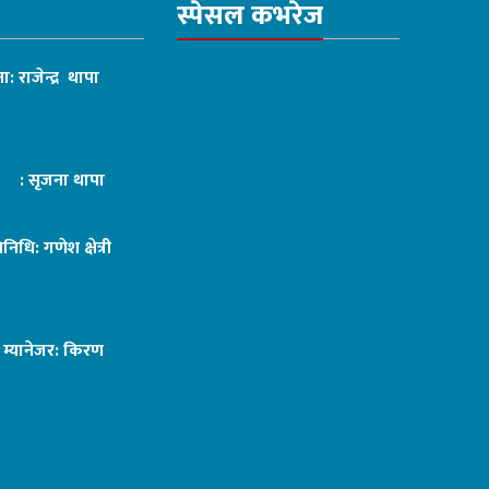
स्पेसल कभरेज
ा: राजेन्द्र थापा
ट : सृजना थापा
तिनिधि: गणेश क्षेत्री
ङ म्यानेजर: किरण