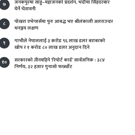
जनकपुरमा साहु–महाजनको प्रदर्शन, भदौमा सिंहदरबार
७
घेर्ने चेतावनी
पोखरा एभेन्जर्समा पुनः आबद्ध भए श्रीलंकाली अलराउन्डर
८
धनञ्जय लक्षण
गाभीले नेपाललाई ३ करोड ९६ लाख डलर बराबरको
९
खोप र १ करोड ८० लाख डलर अनुदान दिने
सरकारको तीनमहिने ‘रिपोर्ट कार्ड’ सार्वजनिक : ३८४
१०
निर्णय, ३२ हजार गुनासो फर्छ्योट