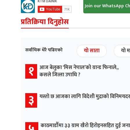
Join our WhatsApp C
प्रतिक्रिया दिनुहोस
सर्वाधिक धेरै पढिएको
यो साता
यो म
१
आज बेलुका ‘मिस नेपाल’को ग्रान्ड फिनाले,,
कसले जित्ला उपाधि ?
३
यस्तो छ आजका लागि विदेशी मुद्राको विनिमयद
५
काठमाडौँमा ३३ ग्राम खैरो हिरोइनसहित दुई जना