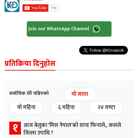
Join our WhatsApp Channel
प्रतिक्रिया दिनुहोस
सर्वाधिक धेरै पढिएको
यो साता
यो महिना
६ महिना
२४ घण्टा
१
आज बेलुका ‘मिस नेपाल’को ग्रान्ड फिनाले,, कसले
जित्ला उपाधि ?