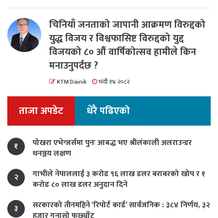
चिनियाँ जनताको जापानी आक्रमण विरुद्दको
युद्ध विजय र विश्वफासिष्ट विरुद्दको युद्द
विजयको ८० औं वार्षिकोत्सव हामीले किन
मनाउनुपर्दछ ?
KTM Dainik
भदौ १४ २०८२
ताजा अपडेट
धेरै पढिएको
पोखरा एभेन्जर्समा पुनः आबद्ध भए श्रीलंकाली अलराउन्डर
१
धनञ्जय लक्षण
गाभीले नेपाललाई ३ करोड ९६ लाख डलर बराबरको खोप र १
२
करोड ८० लाख डलर अनुदान दिने
सरकारको तीनमहिने ‘रिपोर्ट कार्ड’ सार्वजनिक : ३८४ निर्णय, ३२
३
हजार गुनासो फर्छ्योट