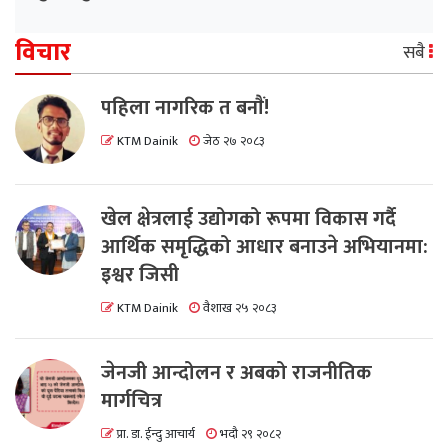
विचार
सबै
पहिला नागरिक त बनाैं!
KTM Dainik
जेठ २७ २०८३
खेल क्षेत्रलाई उद्योगको रूपमा विकास गर्दै
आर्थिक समृद्धिको आधार बनाउने अभियानमा:
इश्वर जिसी
KTM Dainik
वैशाख २५ २०८३
जेनजी आन्दोलन र अबको राजनीतिक
मार्गचित्र
प्रा. डा. ईन्दु आचार्य
भदौ २९ २०८२