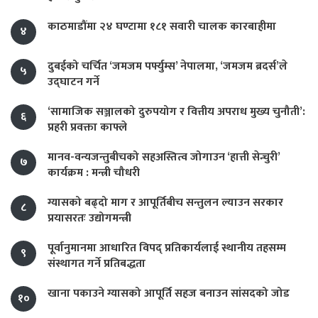
काठमाडौंमा २४ घण्टामा १८१ सवारी चालक कारबाहीमा
४
दुबईको चर्चित ‘जमजम पर्फ्युम्स’ नेपालमा, ‘जमजम ब्रदर्स’ले
५
उद्घाटन गर्ने
‘सामाजिक सञ्जालको दुरुपयोग र वित्तीय अपराध मुख्य चुनौती’:
६
प्रहरी प्रवक्ता काफ्ले
मानव-वन्यजन्तुबीचको सहअस्तित्व जोगाउन ‘हात्ती सेन्चुरी’
७
कार्यक्रम : मन्त्री चौधरी
ग्यासको बढ्दो माग र आपूर्तिबीच सन्तुलन ल्याउन सरकार
८
प्रयासरतः उद्योगमन्त्री
पूर्वानुमानमा आधारित विपद् प्रतिकार्यलाई स्थानीय तहसम्म
९
संस्थागत गर्ने प्रतिबद्धता
खाना पकाउने ग्यासको आपूर्ति सहज बनाउन सांसदको जोड
१०