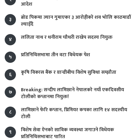
आदेश
ब्रोड पिकमा ज्यान गुमाएका ३ आरोहीको शव भोलि काठमाडौं
३
ल्याइँदै
ललिता नाथ र धनीराम चौधरी राखेप सदस्य नियुक्त
४
प्रतिनिधिसभामा तीन वटा विधेयक पेश
५
कृषि विकास बैंक र ग्रान्डीबीच विशेष सुविधा सम्झौता
६
Breaking: सन्दीप लामिछाने नेपालको नयाँ एकदिवसीय
७
टोलीको कप्तानमा नियुक्त!
लामिछाने फेरि कप्तान, प्रिमियर कपका लागि १४ सदस्यीय
८
टोली
विशेष सेवा ऐनको साविक व्यवस्था जगाउने विधेयक
९
प्रतिनिधिसभाबाट पारित