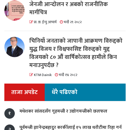
जेनजी आन्दोलन र अबको राजनीतिक
मार्गचित्र
प्रा. डा. ईन्दु आचार्य
भदौ २९ २०८२
चिनियाँ जनताको जापानी आक्रमण विरुद्दको
युद्ध विजय र विश्वफासिष्ट विरुद्दको युद्द
विजयको ८० औं वार्षिकोत्सव हामीले किन
मनाउनुपर्दछ ?
KTM Dainik
भदौ १४ २०८२
ताजा अपडेट
धेरै पढिएको
मधेशका सांसदसँग गृहमन्त्री र उद्योगमन्त्रीको छलफल
१
पूर्वमन्त्री ज्ञानेन्द्रबहादुर कार्कीलाई १५ लाख धरौटीमा रिहा गर्न
२