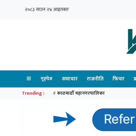
२०८३ साउन २४ आइतबार
गृहपेज
समाचार
राजनीति
फिचर
प
Trending :
काठमाडौँ महानगरपालिका
#