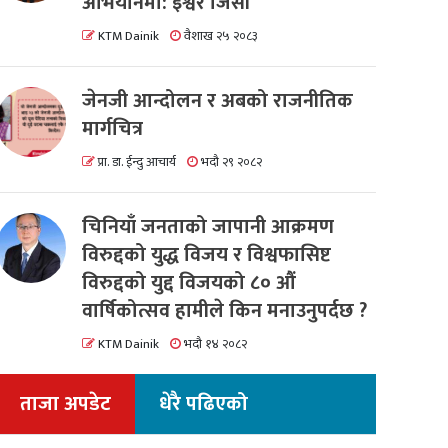
अभियानमा: इश्वर जिसी
KTM Dainik
वैशाख २५ २०८३
जेनजी आन्दोलन र अबको राजनीतिक
मार्गचित्र
प्रा. डा. ईन्दु आचार्य
भदौ २९ २०८२
चिनियाँ जनताको जापानी आक्रमण
विरुद्दको युद्ध विजय र विश्वफासिष्ट
विरुद्दको युद्द विजयको ८० औं
वार्षिकोत्सव हामीले किन मनाउनुपर्दछ ?
KTM Dainik
भदौ १४ २०८२
ताजा अपडेट
धेरै पढिएको