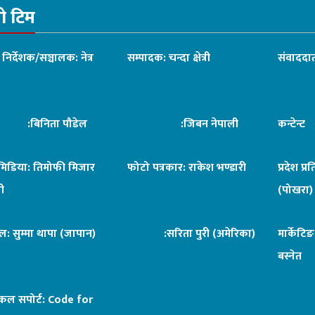
रो टिम
ध निर्देशक/सञ्चालक: नेत्र
सम्पादक: चन्दा क्षेत्री
संवाददात
िनिता पौडेल
:जिबन नेपाली
कन्टेन्
िमिडिया: तिमोफी मिजार
फोटो पत्रकार: राकेश भण्डारी
प्रदेश प्र
ी
(पोखरा)
ल: सुम्मा थापा (जापान)
:सरिता पुरी (अमेरिका)
मार्केटि
बस्नेत
िकल सपोर्ट:
Code for