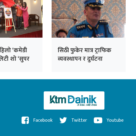
हिलो ‘कमेडी
सिठी फुकेर मात्र ट्राफिक
लिटी शो ‘सुपर
व्यवस्थापन र दुर्घटना
’ घोषणा, राजेश
न्यूनीकरण हुँदैन : ट्राफिक
 निर्णायक
प्रहरी
Facebook
Twitter
Youtube