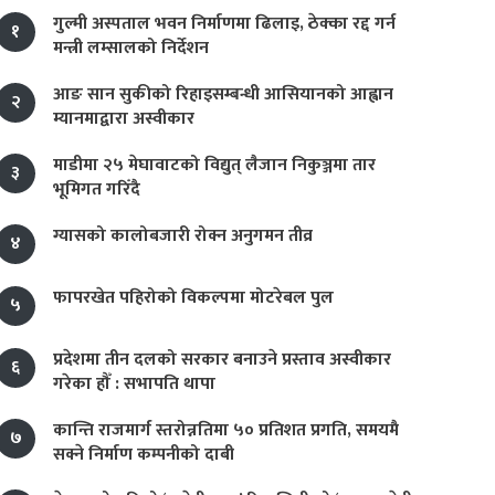
गुल्मी अस्पताल भवन निर्माणमा ढिलाइ, ठेक्का रद्द गर्न
१
मन्त्री लम्सालको निर्देशन
आङ सान सुकीको रिहाइसम्बन्धी आसियानको आह्वान
२
म्यानमाद्वारा अस्वीकार
माडीमा २५ मेघावाटको विद्युत् लैजान निकुञ्जमा तार
३
भूमिगत गरिँदै
ग्यासको कालोबजारी रोक्न अनुगमन तीव्र
४
फापरखेत पहिरोको विकल्पमा मोटरेबल पुल
५
प्रदेशमा तीन दलको सरकार बनाउने प्रस्ताव अस्वीकार
६
गरेका हौँ : सभापति थापा
कान्ति राजमार्ग स्तरोन्नतिमा ५० प्रतिशत प्रगति, समयमै
७
सक्ने निर्माण कम्पनीको दाबी