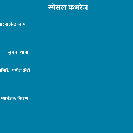
स्पेसल कभरेज
ा: राजेन्द्र थापा
ट : सृजना थापा
तिनिधि: गणेश क्षेत्री
ङ म्यानेजर: किरण