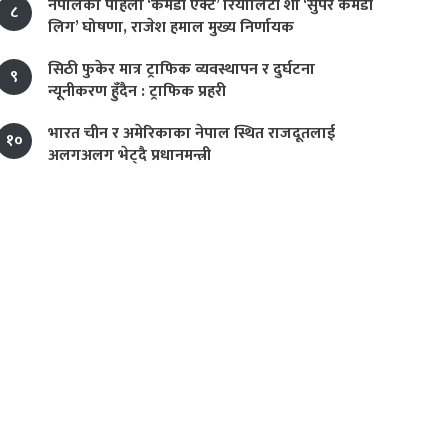
नेपालको पहिलो ‘कमेडी एक्ट’ रियालिटी शो ‘सुपर कमेडी
८
लिग’ घोषणा, राजेश हमाल मुख्य निर्णायक
सिठी फुकेर मात्र ट्राफिक व्यवस्थापन र दुर्घटना
९
न्यूनीकरण हुँदैन : ट्राफिक प्रहरी
भारत चीन र अमेरिकाका नेपाल स्थित राजदूतलाई
१०
अलगअलग भेट्दै प्रधानमन्त्री