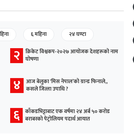
हिना
६ महिना
२४ घण्टा
२
क्रिकेट विश्वकप-२०२७ आयोजक देशहरूको नाम
घोषणा
४
आज बेलुका ‘मिस नेपाल’को ग्रान्ड फिनाले,,
कसले जित्ला उपाधि ?
६
काँकडभिट्टाबाट एक वर्षमा २४ अर्ब ५० करोड
बराबरको पेट्रोलियम पदार्थ आयात