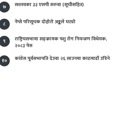
सशस्त्रका ३३ एसपी सरुवा (सूचीसहित)
७
नेप्से परिसूचक दोहोरो अङ्कले घट्यो
८
राष्ट्रियसभामा सङ्क्रामक पशु रोग नियन्त्रण विधेयक,
९
२०८३ पेस
कांग्रेस पूर्वसभापति देउवा २६ साउनमा काठमाडौं उत्रिने
१०