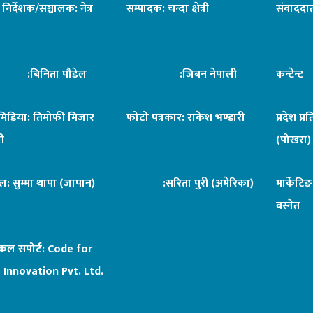
ध निर्देशक/सञ्चालक: नेत्र
सम्पादक: चन्दा क्षेत्री
संवाददात
िनिता पौडेल
:जिबन नेपाली
कन्टेन्
िमिडिया: तिमोफी मिजार
फोटो पत्रकार: राकेश भण्डारी
प्रदेश प्र
ी
(पोखरा)
ल: सुम्मा थापा (जापान)
:सरिता पुरी (अमेरिका)
मार्केटि
बस्नेत
िकल सपोर्ट:
Code for
 Innovation Pvt. Ltd.