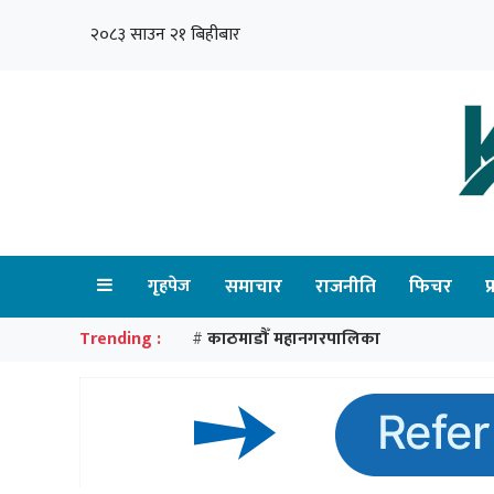
२०८३ साउन २१ बिहीबार
गृहपेज
समाचार
राजनीति
फिचर
प
Trending :
काठमाडौँ महानगरपालिका
#