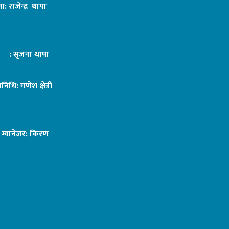
ा: राजेन्द्र थापा
ट : सृजना थापा
तिनिधि: गणेश क्षेत्री
ङ म्यानेजर: किरण