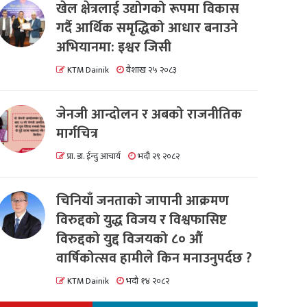
खेल क्षेत्रलाई उद्योगको रूपमा विकास
गर्दै आर्थिक समृद्धिको आधार बनाउने
अभियानमा: इश्वर जिसी
KTM Dainik
वैशाख २५ २०८३
जेनजी आन्दोलन र अबको राजनीतिक
मार्गचित्र
प्रा. डा. ईन्दु आचार्य
भदौ २९ २०८२
चिनियाँ जनताको जापानी आक्रमण
विरुद्दको युद्ध विजय र विश्वफासिष्ट
विरुद्दको युद्द विजयको ८० औं
वार्षिकोत्सव हामीले किन मनाउनुपर्दछ ?
KTM Dainik
भदौ १४ २०८२