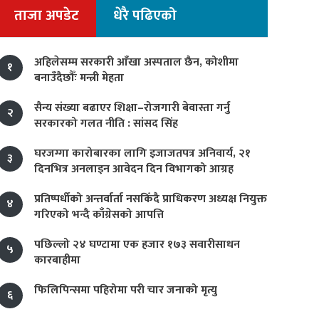
ताजा अपडेट
धेरै पढिएको
अहिलेसम्म सरकारी आँखा अस्पताल छैन, कोशीमा
१
बनाउँदैछौँः मन्त्री मेहता
सैन्य संख्या बढाएर शिक्षा–रोजगारी बेवास्ता गर्नु
२
सरकारको गलत नीति : सांसद सिंह
घरजग्गा कारोबारका लागि इजाजतपत्र अनिवार्य, २१
३
दिनभित्र अनलाइन आवेदन दिन विभागको आग्रह
प्रतिष्पर्धीको अन्तर्वार्ता नसकिँदै प्राधिकरण अध्यक्ष नियुक्त
४
गरिएको भन्दै काँग्रेसको आपत्ति
पछिल्लो २४ घण्टामा एक हजार १७३ सवारीसाधन
५
कारबाहीमा
फिलिपिन्समा पहिरोमा परी चार जनाको मृत्यु
६