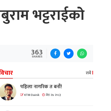
बाबुराम भट्टराईको
363
SHARES
विचार
सबै
पहिला नागरिक त बनाैं!
KTM Dainik
जेठ २७ २०८३