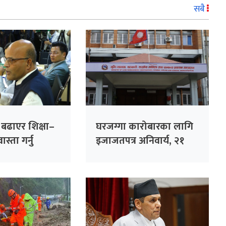
सबै
ा बढाएर शिक्षा–
घरजग्गा कारोबारका लागि
स्ता गर्नु
इजाजतपत्र अनिवार्य, २१
गलत नीति :
दिनभित्र अनलाइन आवेदन
दिन विभागको आग्रह