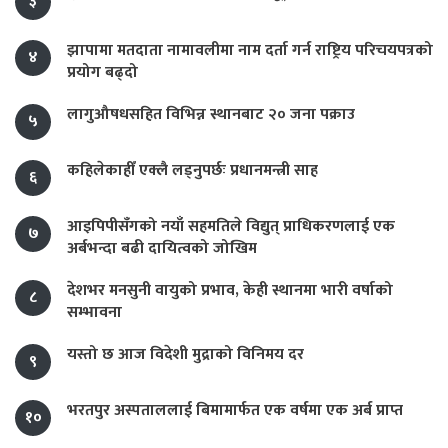
३
झापामा मतदाता नामावलीमा नाम दर्ता गर्न राष्ट्रिय परिचयपत्रको
४
प्रयोग बढ्दो
लागुऔषधसहित विभिन्न स्थानबाट २० जना पक्राउ
५
कहिलेकाहीँ एक्लै लड्नुपर्छः प्रधानमन्त्री साह
६
आइपिपीसँगको नयाँ सहमतिले विद्युत् प्राधिकरणलाई एक
७
अर्बभन्दा बढी दायित्वको जोखिम
देशभर मनसुनी वायुको प्रभाव, केही स्थानमा भारी वर्षाको
८
सम्भावना
यस्तो छ आज विदेशी मुद्राको विनिमय दर
९
भरतपुर अस्पताललाई बिमामार्फत एक वर्षमा एक अर्ब प्राप्त
१०