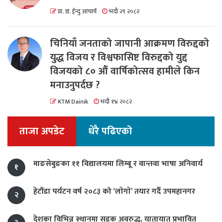
प्रा. डा. ईन्दु आचार्य
भदौ २९ २०८२
चिनियाँ जनताको जापानी आक्रमण विरुद्दको
युद्ध विजय र विश्वफासिष्ट विरुद्दको युद्द
विजयको ८० औं वार्षिकोत्सव हामीले किन
मनाउनुपर्दछ ?
KTM Dainik
भदौ १४ २०८२
ताजा अपडेट
धेरै पढिएको
माङसेबुङका ११ विद्यालयमा लिम्बू र वान्तवा भाषा अनिवार्य
१
हेटौंडा पर्यटन वर्ष २०८३ को ‘लाेगाे’ तयार गर्दै उपमहानगर
२
देशका विभिन्न स्थानमा सडक अवरुद्ध, यातायात प्रभावित