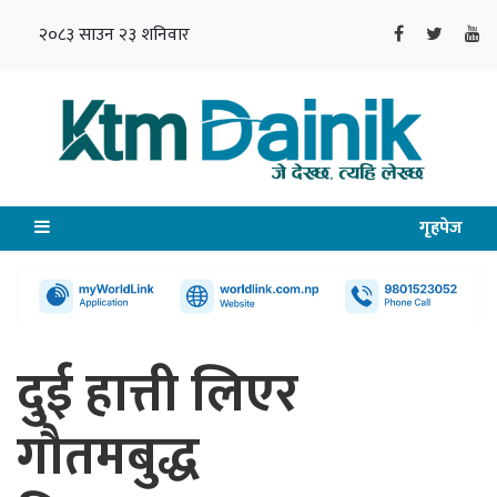
२०८३ साउन २३ शनिवार
गृहपेज
दुई हात्ती लिएर
गौतमबुद्ध