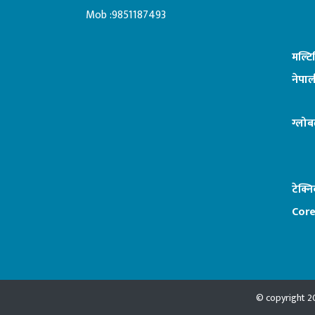
:ब
Mob :9851187493
मल्ट
नेपाल
ग्लोब
टेक्न
Core
© copyright 20