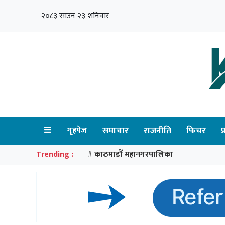
२०८३ साउन २३ शनिवार
गृहपेज
समाचार
राजनीति
फिचर
प
Trending :
काठमाडौँ महानगरपालिका
#