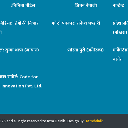
िनिता पौडेल
:जिबन नेपाली
कन्टेन्
िमिडिया: तिमोफी मिजार
फोटो पत्रकार: राकेश भण्डारी
प्रदेश प्र
ी
(पोखरा)
ल: सुम्मा थापा (जापान)
:सरिता पुरी (अमेरिका)
मार्केटि
बस्नेत
िकल सपोर्ट:
Code for
 Innovation Pvt. Ltd.
26 and all right reserved to Ktm Dainik | Design By :
Ktmdainik