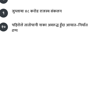
जुम्लामा ४८ करोड राजस्व संकलन
९
पहिरोले तातोपानी नाका अवरुद्ध हुँदा आयात–निर्यात
१०
ठप्प