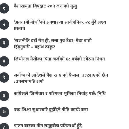
वैशाखयता विपद्बाट २०५ जनाको मृत्यु
१
‘अग्रगामी मोर्चा’को अवधारणा सार्वजनिक, २८ बुँदे लक्ष्य
२
प्रस्ताव
‘राजनीति डर्टी गेम हो, सत्ता पुग्न टेढा–मेढा बाटो
३
हिँड्नुपर्छ’ – महन्थ ठाकुर
लियोनल मेसीका पिता जर्जको ६८ वर्षको उमेरमा निधन
४
सर्वोच्चको आदेशले वैशाख ४ को फैसला उल्ट्याएको छैन
५
: उपसभापति शर्मा
कांग्रेसले जिम्मेवार र परिपक्व भूमिका निर्वाह गर्छ: निधि
६
उच्च शिक्षा सुधारबारे दुईदिने नीति कार्यशाला
७
पाटन बारका तीन समूहबीच प्रतिस्पर्धा हुँदै
८