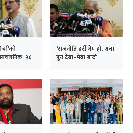
ोर्चा’को
‘राजनीति डर्टी गेम हो, सत्ता
ार्वजनिक, २८
पुग्न टेढा–मेढा बाटो
्रस्ताव
हिँड्नुपर्छ’ – महन्थ ठाकुर