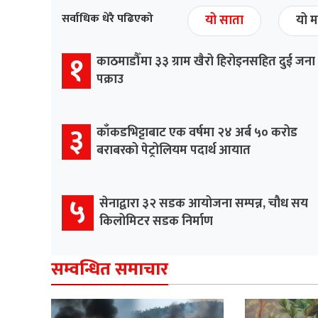
सर्वाधिक धेरै पढिएको
यो साता
यो म
१
काठमाडौँमा ३३ ग्राम खैरो हिरोइनसहित दुई जना
पक्राउ
३
काँकडभिट्टाबाट एक वर्षमा २४ अर्ब ५० करोड
बराबरको पेट्रोलियम पदार्थ आयात
५
सेनाद्वारा ३२ सडक आयोजना सम्पन्न, चौध सय
किलोमिटर सडक निर्माण
सम्वन्धित समाचार