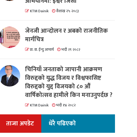
अभियानमा: इश्वर जिसी
KTM Dainik
वैशाख २५ २०८३
जेनजी आन्दोलन र अबको राजनीतिक
मार्गचित्र
प्रा. डा. ईन्दु आचार्य
भदौ २९ २०८२
चिनियाँ जनताको जापानी आक्रमण
विरुद्दको युद्ध विजय र विश्वफासिष्ट
विरुद्दको युद्द विजयको ८० औं
वार्षिकोत्सव हामीले किन मनाउनुपर्दछ ?
KTM Dainik
भदौ १४ २०८२
ताजा अपडेट
धेरै पढिएको