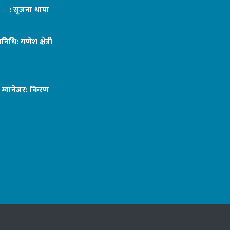
ट : सृजना थापा
तिनिधि: गणेश क्षेत्री
ङ म्यानेजर: किरण