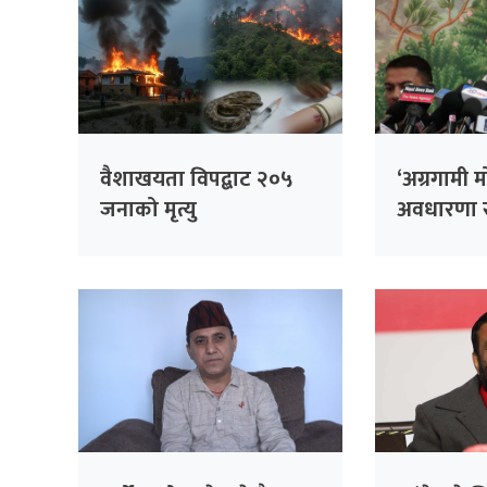
वैशाखयता विपद्बाट २०५
‘अग्रगामी म
जनाको मृत्यु
अवधारणा स
बुँदे लक्ष्य प