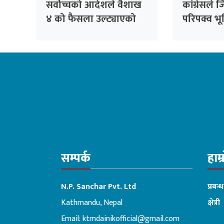
सर्वोच्चको आदेशले वैशाख
कांग्रेसले ज
४ को फैसला उल्ट्याएको
परिपक्व भू
छैन : उपसभापति शर्मा
गर्छ: निधि
सम्पर्क
हाम्
N.P. Sanchar Pvt. Ltd
प्रबन्
Kathmandu, Nepal
क्षेत्री
Email:
ktmdainikofficial@gmail.com