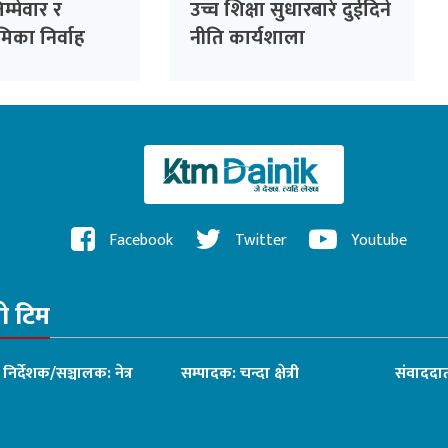
िम्मेवार र
उच्च शिक्षा सुधारबारे दुईदिने
मिका निर्वाह
नीति कार्यशाला
Facebook
Twitter
Youtube
रो टिम
ध निर्देशक/सञ्चालक: नेत्र
सम्पादक: चन्दा क्षेत्री
संवाददात