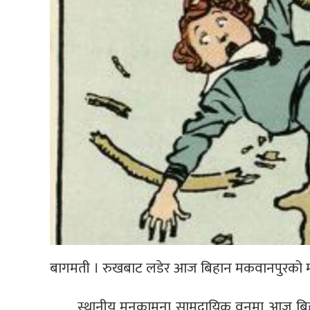
बागमती । रुखबाट लडेर आज बिहान मकवानपुरको म
स्थानीय मनकामना सामुदायिक वनमा आज बिहा