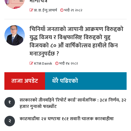
मार्गचित्र
प्रा. डा. ईन्दु आचार्य
भदौ २९ २०८२
चिनियाँ जनताको जापानी आक्रमण विरुद्दको
युद्ध विजय र विश्वफासिष्ट विरुद्दको युद्द
विजयको ८० औं वार्षिकोत्सव हामीले किन
मनाउनुपर्दछ ?
KTM Dainik
भदौ १४ २०८२
ताजा अपडेट
धेरै पढिएको
सरकारको तीनमहिने ‘रिपोर्ट कार्ड’ सार्वजनिक : ३८४ निर्णय, ३२
१
हजार गुनासो फर्छ्योट
काठमाडौंमा २४ घण्टामा १८१ सवारी चालक कारबाहीमा
२