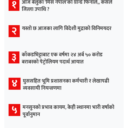
१
आज बेलुका ‘मिस नेपाल’को ग्रान्ड फिनाले,, कसले
जित्ला उपाधि ?
२
यस्तो छ आजका लागि विदेशी मुद्राको विनिमयदर
३
काँकडभिट्टाबाट एक वर्षमा २४ अर्ब ५० करोड
बराबरको पेट्रोलियम पदार्थ आयात
४
घुससहित भूमि प्रशासनका कर्मचारी र लेखापढी
व्यवसायी नियन्त्रणमा
५
मनसुनको प्रभाव कायम, केही स्थानमा भारी वर्षाको
पूर्वानुमान