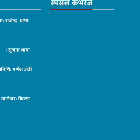
स्पेसल कभरेज
ा: राजेन्द्र थापा
ट : सृजना थापा
तिनिधि: गणेश क्षेत्री
ङ म्यानेजर: किरण