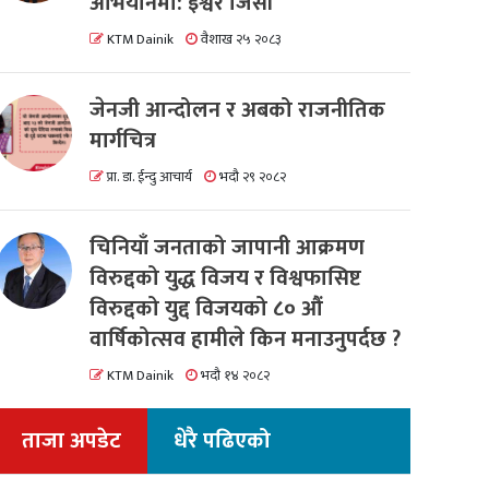
अभियानमा: इश्वर जिसी
KTM Dainik
वैशाख २५ २०८३
जेनजी आन्दोलन र अबको राजनीतिक
मार्गचित्र
प्रा. डा. ईन्दु आचार्य
भदौ २९ २०८२
चिनियाँ जनताको जापानी आक्रमण
विरुद्दको युद्ध विजय र विश्वफासिष्ट
विरुद्दको युद्द विजयको ८० औं
वार्षिकोत्सव हामीले किन मनाउनुपर्दछ ?
KTM Dainik
भदौ १४ २०८२
ताजा अपडेट
धेरै पढिएको