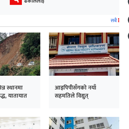
ढकाललाई
सबै
न्न स्थानमा
आइपिपीसँगको नयाँ
्ध, यातायात
सहमतिले विद्युत्
प्राधिकरणलाई एक
अर्बभन्दा बढी दायित्वको
जोखिम