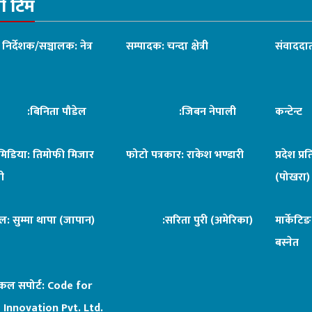
रो टिम
ध निर्देशक/सञ्चालक: नेत्र
सम्पादक: चन्दा क्षेत्री
संवाददात
िनिता पौडेल
:जिबन नेपाली
कन्टेन्
िमिडिया: तिमोफी मिजार
फोटो पत्रकार: राकेश भण्डारी
प्रदेश प्र
ी
(पोखरा)
ल: सुम्मा थापा (जापान)
:सरिता पुरी (अमेरिका)
मार्केटि
बस्नेत
िकल सपोर्ट:
Code for
 Innovation Pvt. Ltd.