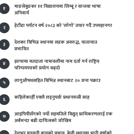
माङसेबुङका ११ विद्यालयमा लिम्बू र वान्तवा भाषा
१
अनिवार्य
हेटौंडा पर्यटन वर्ष २०८३ को ‘लाेगाे’ तयार गर्दै उपमहानगर
२
देशका विभिन्न स्थानमा सडक अवरुद्ध, यातायात
३
प्रभावित
झापामा मतदाता नामावलीमा नाम दर्ता गर्न राष्ट्रिय
४
परिचयपत्रको प्रयोग बढ्दो
लागुऔषधसहित विभिन्न स्थानबाट २० जना पक्राउ
५
कहिलेकाहीँ एक्लै लड्नुपर्छः प्रधानमन्त्री साह
६
आइपिपीसँगको नयाँ सहमतिले विद्युत् प्राधिकरणलाई एक
७
अर्बभन्दा बढी दायित्वको जोखिम
देशभर मनसुनी वायुको प्रभाव, केही स्थानमा भारी वर्षाको