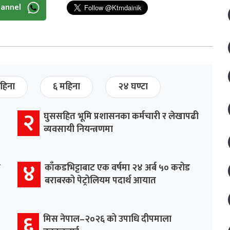
hannel
हिना
६ महिना
२४ घण्टा
२
घुससहित भूमि प्रशासनका कर्मचारी र लेखापढी
व्यवसायी नियन्त्रणमा
४
र
काँकडभिट्टाबाट एक वर्षमा २४ अर्ब ५० करोड
बराबरको पेट्रोलियम पदार्थ आयात
६
मिस नेपाल–२०२६ को उपाधि दीपमाला