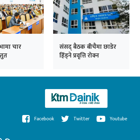
सभामा चार
संसद् बैठक बीचैमा छाडेर
्तुत
हिँड्ने प्रवृत्ति रोक्न
रास्वपाको पहल :
सांसदहरूको हाजिरी
विश्लेषण गरिँदै
Facebook
Twitter
Youtube