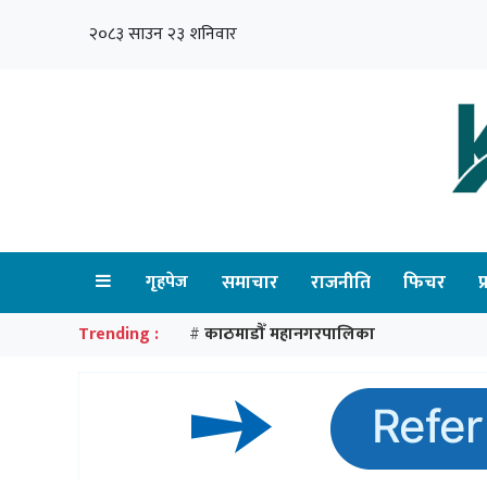
२०८३ साउन २३ शनिवार
गृहपेज
समाचार
राजनीति
फिचर
प
Trending :
काठमाडौँ महानगरपालिका
#