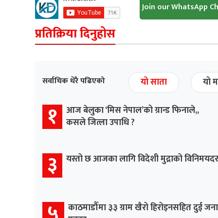
Join our WhatsApp C
प्रतिक्रिया दिनुहोस
सर्वाधिक धेरै पढिएको
यो साता
यो म
१
आज बेलुका ‘मिस नेपाल’को ग्रान्ड फिनाले,,
कसले जित्ला उपाधि ?
३
यस्तो छ आजका लागि विदेशी मुद्राको विनिमयद
५
काठमाडौँमा ३३ ग्राम खैरो हिरोइनसहित दुई जना