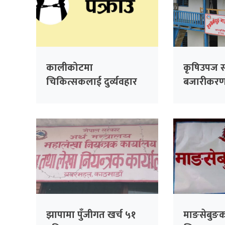
कालीकोटमा
कृषिउपज स
चिकित्सकलाई दुर्व्यवहार
बजारीकरण के
गरेको आरोपमा तीन जना
हुँदै
पक्राउ
झापामा पुँजीगत खर्च ५१
माङसेबुङक