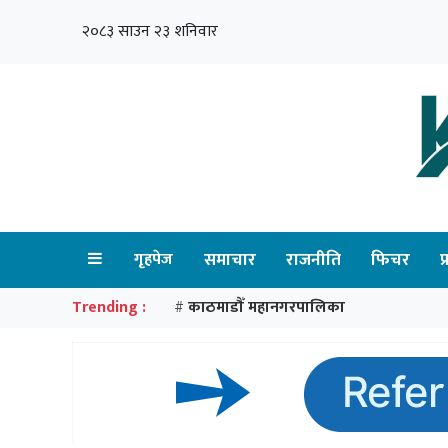
२०८३ साउन २३ शनिवार
गृहपेज
समाचार
राजनीति
फिचर
प
Trending :
काठमाडौँ महानगरपालिका
#