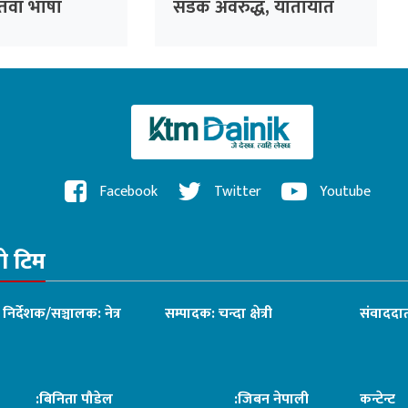
न्तवा भाषा
सडक अवरुद्ध, यातायात
प्रभावित
Facebook
Twitter
Youtube
रो टिम
ध निर्देशक/सञ्चालक: नेत्र
सम्पादक: चन्दा क्षेत्री
संवाददात
िनिता पौडेल
:जिबन नेपाली
कन्टेन्