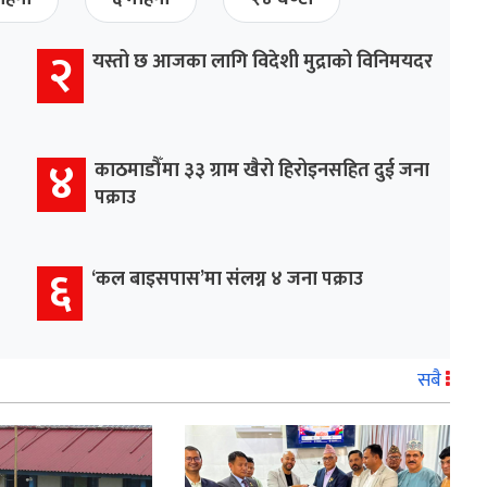
२
यस्तो छ आजका लागि विदेशी मुद्राको विनिमयदर
४
काठमाडौँमा ३३ ग्राम खैरो हिरोइनसहित दुई जना
पक्राउ
६
‘कल बाइसपास’मा संलग्न ४ जना पक्राउ
सबै