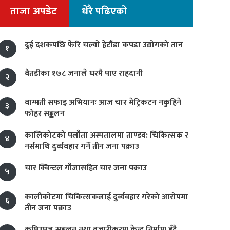
ताजा अपडेट
धेरै पढिएको
दुई दशकपछि फेरि चल्यो हेटौंडा कपडा उद्योगको तान
१
बैतडीका १७८ जनाले घरमै पाए राहदानी
२
वाग्मती सफाइ अभियानः आज चार मेट्रिकटन नकुहिने
३
फोहर सङ्कलन
कालिकोटको पलाँता अस्पतालमा ताण्डव: चिकित्सक र
४
नर्समाथि दुर्व्यवहार गर्ने तीन जना पक्राउ
चार क्विन्टल गाँजासहित चार जना पक्राउ
५
कालीकोटमा चिकित्सकलाई दुर्व्यवहार गरेको आरोपमा
६
तीन जना पक्राउ
कृषिउपज सङ्कलन तथा बजारीकरण केन्द्र निर्माण हुँदै