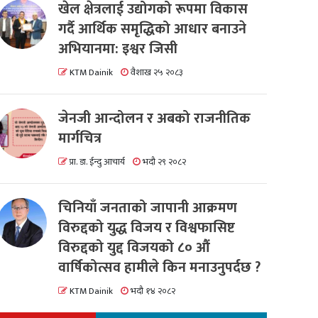
खेल क्षेत्रलाई उद्योगको रूपमा विकास
गर्दै आर्थिक समृद्धिको आधार बनाउने
अभियानमा: इश्वर जिसी
KTM Dainik
वैशाख २५ २०८३
जेनजी आन्दोलन र अबको राजनीतिक
मार्गचित्र
प्रा. डा. ईन्दु आचार्य
भदौ २९ २०८२
चिनियाँ जनताको जापानी आक्रमण
विरुद्दको युद्ध विजय र विश्वफासिष्ट
विरुद्दको युद्द विजयको ८० औं
वार्षिकोत्सव हामीले किन मनाउनुपर्दछ ?
KTM Dainik
भदौ १४ २०८२