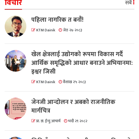
विचार
सबै
पहिला नागरिक त बनाैं!
KTM Dainik
जेठ २७ २०८३
खेल क्षेत्रलाई उद्योगको रूपमा विकास गर्दै
आर्थिक समृद्धिको आधार बनाउने अभियानमा:
इश्वर जिसी
KTM Dainik
वैशाख २५ २०८३
जेनजी आन्दोलन र अबको राजनीतिक
मार्गचित्र
प्रा. डा. ईन्दु आचार्य
भदौ २९ २०८२