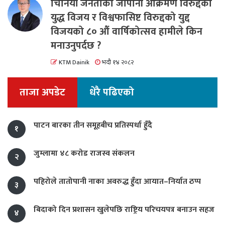
चिनियाँ जनताको जापानी आक्रमण विरुद्दको
युद्ध विजय र विश्वफासिष्ट विरुद्दको युद्द
विजयको ८० औं वार्षिकोत्सव हामीले किन
मनाउनुपर्दछ ?
KTM Dainik
भदौ १४ २०८२
ताजा अपडेट
धेरै पढिएको
पाटन बारका तीन समूहबीच प्रतिस्पर्धा हुँदै
१
जुम्लामा ४८ करोड राजस्व संकलन
२
पहिरोले तातोपानी नाका अवरुद्ध हुँदा आयात–निर्यात ठप्प
३
बिदाको दिन प्रशासन खुलेपछि राष्ट्रिय परिचयपत्र बनाउन सहज
४