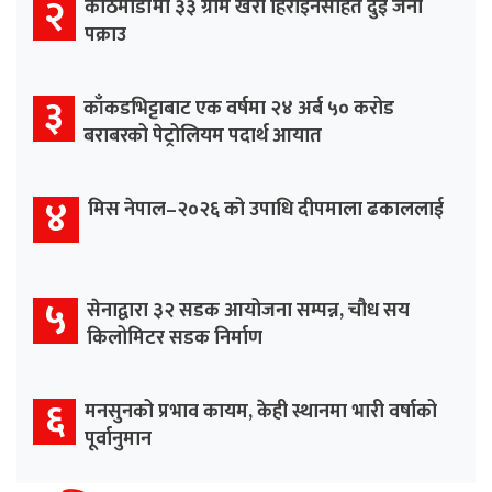
२
काठमाडौँमा ३३ ग्राम खैरो हिरोइनसहित दुई जना
पक्राउ
३
काँकडभिट्टाबाट एक वर्षमा २४ अर्ब ५० करोड
बराबरको पेट्रोलियम पदार्थ आयात
४
मिस नेपाल–२०२६ को उपाधि दीपमाला ढकाललाई
५
सेनाद्वारा ३२ सडक आयोजना सम्पन्न, चौध सय
किलोमिटर सडक निर्माण
६
मनसुनको प्रभाव कायम, केही स्थानमा भारी वर्षाको
पूर्वानुमान