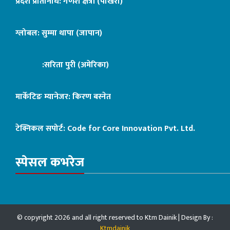
प्रदेश प्रतिनिधि: गणेश क्षेत्री (पोखरा)
ग्लोबल: सुम्मा थापा (जापान)
:सरिता पुरी (अमेरिका)
मार्केटिङ म्यानेजर: किरण बस्नेत
टेक्निकल सपोर्ट:
Code for Core Innovation Pvt. Ltd.
स्पेसल कभरेज
© copyright 2026 and all right reserved to Ktm Dainik | Design By :
Ktmdainik