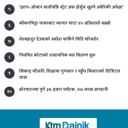
‘इरान–ओमान वार्तापछि स्ट्रेट अफ होर्मुज खुल्ने अमेरिकी अपेक्षा’
५
काँकरभिट्टा नाकाबाट व्यापार घाटा ४० प्रतिशतले बढ्यो
६
शेरबहादुर देउवाको स्वदेश फर्किने मिति परिवर्तन
७
नियमित कोटाको रासायनिक मल वितरण सुरु
८
सिकाइ चौतारी: शिक्षामा गुणस्तर र पहुँच विस्तारको डिजिटल
९
यात्रा
ढोरपाटनमा पुगे ३७ हजार पर्यटक, ४७ लाख आम्दानी
१०