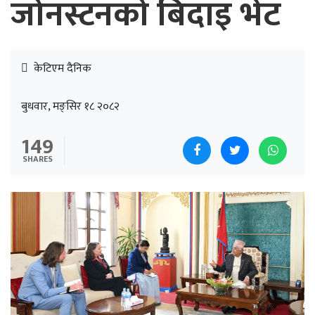
जोनस्टनको बिदाइ भेट
केटिएम दैनिक
बुधवार, मङ्सिर १८ २०८२
149
SHARES