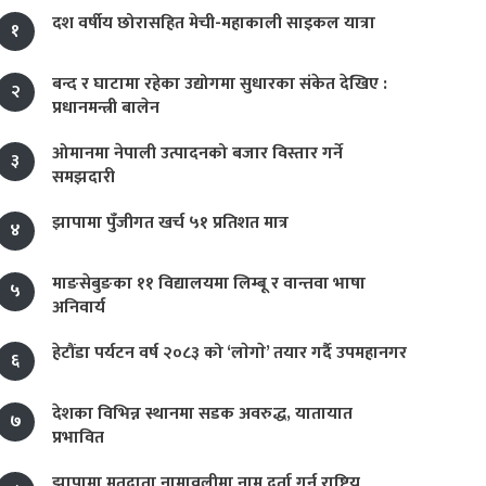
दश वर्षीय छोरासहित मेची-महाकाली साइकल यात्रा
१
बन्द र घाटामा रहेका उद्योगमा सुधारका संकेत देखिए :
२
प्रधानमन्त्री बालेन
ओमानमा नेपाली उत्पादनको बजार विस्तार गर्ने
३
समझदारी
झापामा पुँजीगत खर्च ५१ प्रतिशत मात्र
४
माङसेबुङका ११ विद्यालयमा लिम्बू र वान्तवा भाषा
५
अनिवार्य
हेटौंडा पर्यटन वर्ष २०८३ को ‘लाेगाे’ तयार गर्दै उपमहानगर
६
देशका विभिन्न स्थानमा सडक अवरुद्ध, यातायात
७
प्रभावित
झापामा मतदाता नामावलीमा नाम दर्ता गर्न राष्ट्रिय