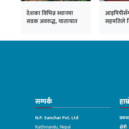
देशका विभिन्न स्थानमा
आइपिपीसँग
सडक अवरुद्ध, यातायात
सहमतिले विद
प्रभावित
प्राधिकर
अर्बभन्दा 
जोखिम
सम्पर्क
हाम्
N.P. Sanchar Pvt. Ltd
प्रबन्
Kathmandu, Nepal
क्षेत्री