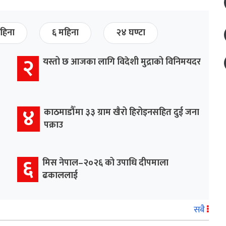
हिना
६ महिना
२४ घण्टा
२
यस्तो छ आजका लागि विदेशी मुद्राको विनिमयदर
४
काठमाडौँमा ३३ ग्राम खैरो हिरोइनसहित दुई जना
पक्राउ
६
मिस नेपाल–२०२६ को उपाधि दीपमाला
ढकाललाई
सबै