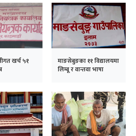
जीगत खर्च ५१
माङसेबुङका ११ विद्यालयमा
्र
लिम्बू र वान्तवा भाषा
अनिवार्य