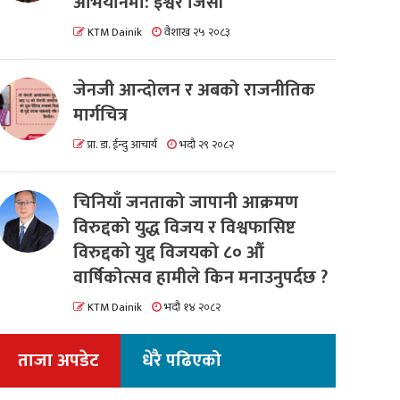
अभियानमा: इश्वर जिसी
KTM Dainik
वैशाख २५ २०८३
जेनजी आन्दोलन र अबको राजनीतिक
मार्गचित्र
प्रा. डा. ईन्दु आचार्य
भदौ २९ २०८२
चिनियाँ जनताको जापानी आक्रमण
विरुद्दको युद्ध विजय र विश्वफासिष्ट
विरुद्दको युद्द विजयको ८० औं
वार्षिकोत्सव हामीले किन मनाउनुपर्दछ ?
KTM Dainik
भदौ १४ २०८२
ताजा अपडेट
धेरै पढिएको