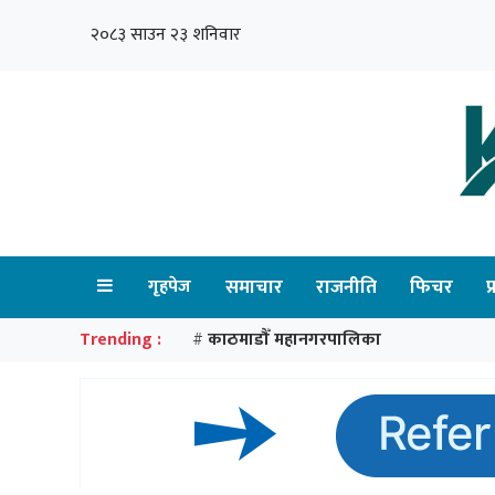
२०८३ साउन २३ शनिवार
गृहपेज
समाचार
राजनीति
फिचर
प
Trending :
काठमाडौँ महानगरपालिका
#