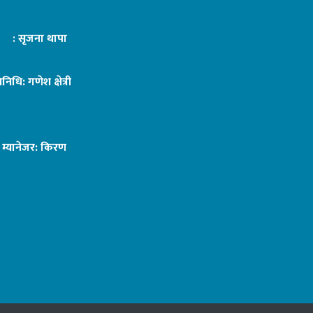
ट : सृजना थापा
तिनिधि: गणेश क्षेत्री
ङ म्यानेजर: किरण