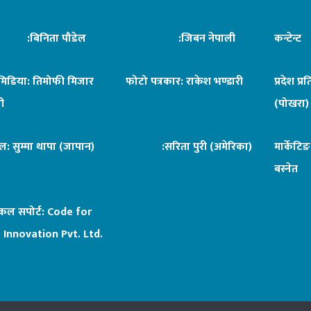
िनिता पौडेल
:जिबन नेपाली
कन्टेन्
िमिडिया: तिमोफी मिजार
फोटो पत्रकार: राकेश भण्डारी
प्रदेश प्र
ी
(पोखरा)
ल: सुम्मा थापा (जापान)
:सरिता पुरी (अमेरिका)
मार्केटि
बस्नेत
िकल सपोर्ट:
Code for
 Innovation Pvt. Ltd.