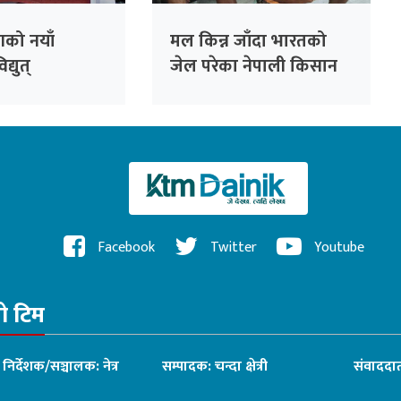
को नयाँ
मल किन्न जाँदा भारतको
्युत्
जेल परेका नेपाली किसान
णलाई एक
३८ दिनपछि थुनामुक्त
बढी दायित्वको
Facebook
Twitter
Youtube
रो टिम
ध निर्देशक/सञ्चालक: नेत्र
सम्पादक: चन्दा क्षेत्री
संवाददात