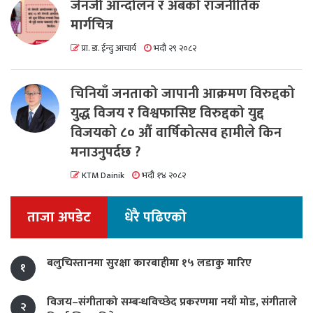
जेनजी आन्दोलन र अबको राजनीतिक
मार्गचित्र
प्रा. डा. ईन्दु आचार्य
भदौ २९ २०८२
चिनियाँ जनताको जापानी आक्रमण विरुद्दको
युद्ध विजय र विश्वफासिष्ट विरुद्दको युद्द
विजयको ८० औं वार्षिकोत्सव हामीले किन
मनाउनुपर्दछ ?
KTM Dainik
भदौ १४ २०८२
ताजा अपडेट
धेरै पढिएको
बलुचिस्तानमा सुरक्षा कारबाहीमा १५ लडाकु मारिए
१
विजय–संगीताको सम्बन्धविच्छेद प्रकरणमा नयाँ मोड, संगीता‍ले
२