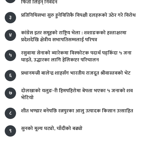
फिर्ता लिइन् निवेदन
प्रतिनिधिसभा सुरु हुनेवित्तिकै विपक्षी दलहरूको उठेर गरे विरोध
३
कांग्रेस इतर समूहको राष्ट्रिय भेला : शशाङकको हस्ताक्षरमा
४
प्रदेशदेखि क्षेत्रीय सभापतिसम्मलाई परिपत्र
रसुवामा सेनाको ब्यारेकमा विस्फोटक पदार्थ पड्किँदा ५ जना
५
घाइते, उद्धारका लागि हेलिकप्टर परिचालन
प्रधानमन्त्री बालेन्द्र शाहसँग भारतीय राजदूत श्रीवास्तवको भेट
६
दोलखाको यलुङ-री हिमपहिरोमा बेपत्ता भएका ५ जनाको शव
७
भेटियो
शीत भण्डार बनेपछि रत्नपुरका आलु उत्पादक किसान उत्साहित
८
सुनको मूल्य घट्यो, चाँदीको बढ्यो
९