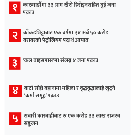
१
काठमाडौँमा ३३ ग्राम खैरो हिरोइनसहित दुई जना
पक्राउ
२
काँकडभिट्टाबाट एक वर्षमा २४ अर्ब ५० करोड
बराबरको पेट्रोलियम पदार्थ आयात
३
‘कल बाइसपास’मा संलग्न ४ जना पक्राउ
४
बाटो सोध्ने बहानामा महिला र वृद्धवृद्धालाई लुट्ने
‘कर्मा समूह’ पक्राउ
५
सवारी कारबाहीबाट रु एक करोड ३३ लाख राजस्व
सङ्कलन