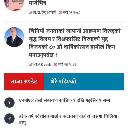
मार्गचित्र
प्रा. डा. ईन्दु आचार्य
भदौ २९ २०८२
चिनियाँ जनताको जापानी आक्रमण विरुद्दको
युद्ध विजय र विश्वफासिष्ट विरुद्दको युद्द
विजयको ८० औं वार्षिकोत्सव हामीले किन
मनाउनुपर्दछ ?
KTM Dainik
भदौ १४ २०८२
ताजा अपडेट
धेरै पढिएको
एनपीएल तेस्रो संस्करण कात्तिक ९ देखि मङ्सिर ५ सम्म
१
हरेक वर्ष कोशीको बाढी र कटानको दोहोरो त्रासमा चिलिया
२
टापु