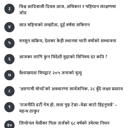
विश्व आदिवासी दिवस आज, अधिकार र पहिचान संरक्षणमा
३
जोड
सात महिनाको सम्झौता, दुई वर्षमा सकिएन
४
मनसुन सक्रिय, देशका केही स्थानमा भारी वर्षाको सम्भावना
५
आजका लागि कुन विदेशी मुद्राको विनिमय दर कति ?
६
वैशाखयता विपद्बाट २०५ जनाको मृत्यु
७
‘अग्रगामी मोर्चा’को अवधारणा सार्वजनिक, २८ बुँदे लक्ष्य प्रस्ताव
८
‘राजनीति डर्टी गेम हो, सत्ता पुग्न टेढा–मेढा बाटो हिँड्नुपर्छ’ –
९
महन्थ ठाकुर
लियोनल मेसीका पिता जर्जको ६८ वर्षको उमेरमा निधन
१०