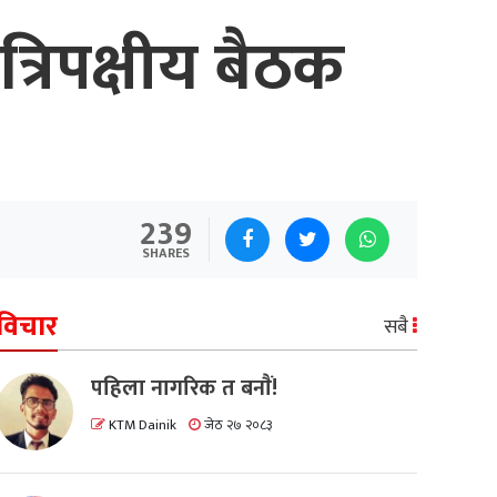
रिपक्षीय बैठक
239
SHARES
विचार
सबै
पहिला नागरिक त बनाैं!
KTM Dainik
जेठ २७ २०८३