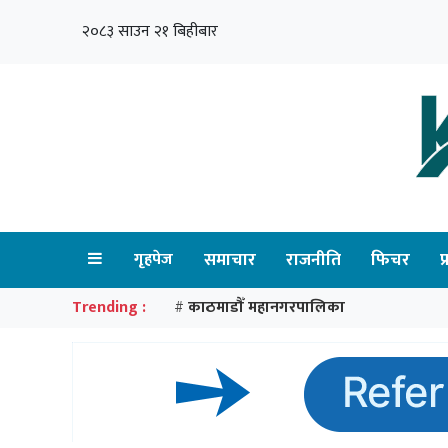
२०८३ साउन २१ बिहीबार
गृहपेज
समाचार
राजनीति
फिचर
प
Trending :
काठमाडौँ महानगरपालिका
#