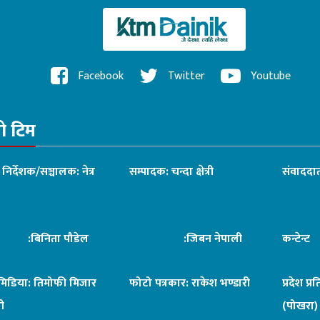
Facebook
Twitter
Youtube
रो टिम
ध निर्देशक/सञ्चालक: नेत्र
सम्पादक: चन्दा क्षेत्री
संवाददात
िनिता पौडेल
:जिबन नेपाली
कन्टेन्
िमिडिया: तिमोफी मिजार
फोटो पत्रकार: राकेश भण्डारी
प्रदेश प्र
ी
(पोखरा)