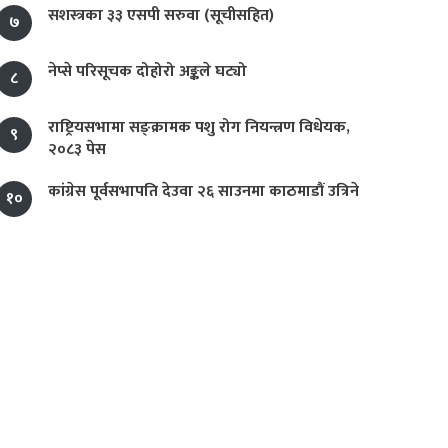
सशस्त्रका ३३ एसपी सरुवा (सूचीसहित)
७
नेप्से परिसूचक दोहोरो अङ्कले घट्यो
८
राष्ट्रियसभामा सङ्क्रामक पशु रोग नियन्त्रण विधेयक,
९
२०८३ पेस
कांग्रेस पूर्वसभापति देउवा २६ साउनमा काठमाडौं उत्रिने
१०