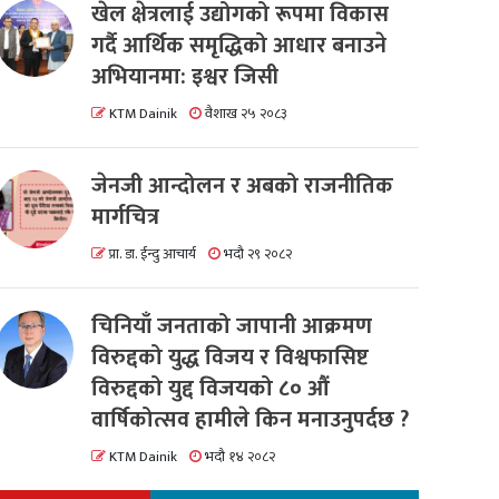
खेल क्षेत्रलाई उद्योगको रूपमा विकास
गर्दै आर्थिक समृद्धिको आधार बनाउने
अभियानमा: इश्वर जिसी
KTM Dainik
वैशाख २५ २०८३
जेनजी आन्दोलन र अबको राजनीतिक
मार्गचित्र
प्रा. डा. ईन्दु आचार्य
भदौ २९ २०८२
चिनियाँ जनताको जापानी आक्रमण
विरुद्दको युद्ध विजय र विश्वफासिष्ट
विरुद्दको युद्द विजयको ८० औं
वार्षिकोत्सव हामीले किन मनाउनुपर्दछ ?
KTM Dainik
भदौ १४ २०८२