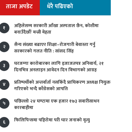
ताजा अपडेट
धेरै पढिएको
अहिलेसम्म सरकारी आँखा अस्पताल छैन, कोशीमा
१
बनाउँदैछौँः मन्त्री मेहता
सैन्य संख्या बढाएर शिक्षा–रोजगारी बेवास्ता गर्नु
२
सरकारको गलत नीति : सांसद सिंह
घरजग्गा कारोबारका लागि इजाजतपत्र अनिवार्य, २१
३
दिनभित्र अनलाइन आवेदन दिन विभागको आग्रह
प्रतिष्पर्धीको अन्तर्वार्ता नसकिँदै प्राधिकरण अध्यक्ष नियुक्त
४
गरिएको भन्दै काँग्रेसको आपत्ति
पछिल्लो २४ घण्टामा एक हजार १७३ सवारीसाधन
५
कारबाहीमा
फिलिपिन्समा पहिरोमा परी चार जनाको मृत्यु
६