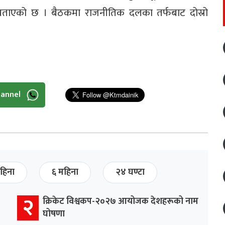
ले बताएको छ । बैठकमा राजनीतिक दलका तर्फबाट दोस्रो
hannel
हिना
६ महिना
२४ घण्टा
२
क्रिकेट विश्वकप-२०२७ आयोजक देशहरूको नाम
घोषणा