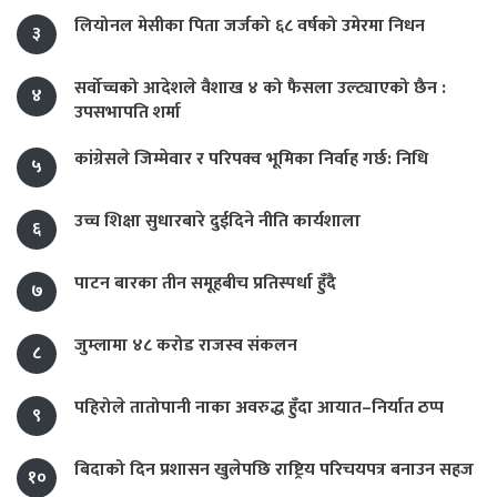
लियोनल मेसीका पिता जर्जको ६८ वर्षको उमेरमा निधन
३
सर्वोच्चको आदेशले वैशाख ४ को फैसला उल्ट्याएको छैन :
४
उपसभापति शर्मा
कांग्रेसले जिम्मेवार र परिपक्व भूमिका निर्वाह गर्छ: निधि
५
उच्च शिक्षा सुधारबारे दुईदिने नीति कार्यशाला
६
पाटन बारका तीन समूहबीच प्रतिस्पर्धा हुँदै
७
जुम्लामा ४८ करोड राजस्व संकलन
८
पहिरोले तातोपानी नाका अवरुद्ध हुँदा आयात–निर्यात ठप्प
९
बिदाको दिन प्रशासन खुलेपछि राष्ट्रिय परिचयपत्र बनाउन सहज
१०