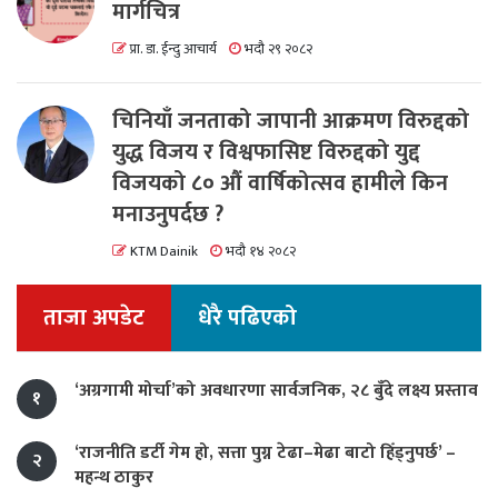
मार्गचित्र
प्रा. डा. ईन्दु आचार्य
भदौ २९ २०८२
चिनियाँ जनताको जापानी आक्रमण विरुद्दको
युद्ध विजय र विश्वफासिष्ट विरुद्दको युद्द
विजयको ८० औं वार्षिकोत्सव हामीले किन
मनाउनुपर्दछ ?
KTM Dainik
भदौ १४ २०८२
ताजा अपडेट
धेरै पढिएको
‘अग्रगामी मोर्चा’को अवधारणा सार्वजनिक, २८ बुँदे लक्ष्य प्रस्ताव
१
‘राजनीति डर्टी गेम हो, सत्ता पुग्न टेढा–मेढा बाटो हिँड्नुपर्छ’ –
२
महन्थ ठाकुर