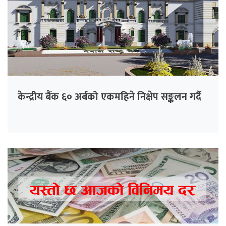
केन्द्रीय बैंक ६० अर्बको एकमहिने निक्षेप सङ्कलन गर्दै