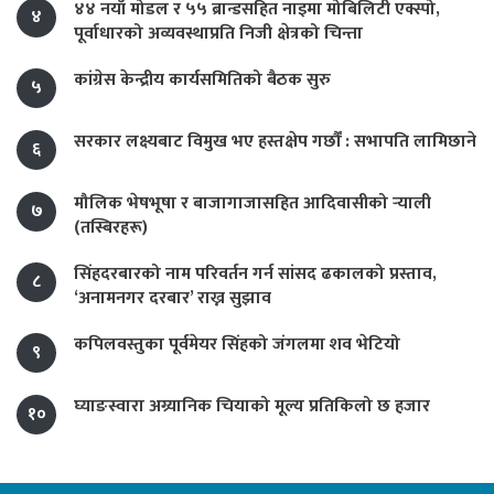
४४ नयाँ मोडल र ५५ ब्रान्डसहित नाइमा मोबिलिटी एक्स्पो,
४
पूर्वाधारको अव्यवस्थाप्रति निजी क्षेत्रको चिन्ता
कांग्रेस केन्द्रीय कार्यसमितिको बैठक सुरु
५
सरकार लक्ष्यबाट विमुख भए हस्तक्षेप गर्छौं : सभापति लामिछाने
६
मौलिक भेषभूषा र बाजागाजासहित आदिवासीको र्‍याली
७
(तस्बिरहरू)
सिंहदरबारको नाम परिवर्तन गर्न सांसद ढकालको प्रस्ताव,
८
‘अनामनगर दरबार’ राख्न सुझाव
कपिलवस्तुका पूर्वमेयर सिंहको जंगलमा शव भेटियो
९
घ्याङस्वारा अग्र्यानिक चियाको मूल्य प्रतिकिलो छ हजार
१०