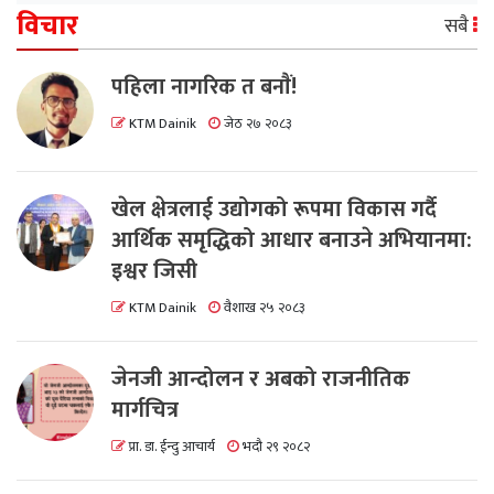
विचार
सबै
पहिला नागरिक त बनाैं!
KTM Dainik
जेठ २७ २०८३
खेल क्षेत्रलाई उद्योगको रूपमा विकास गर्दै
आर्थिक समृद्धिको आधार बनाउने अभियानमा:
इश्वर जिसी
KTM Dainik
वैशाख २५ २०८३
जेनजी आन्दोलन र अबको राजनीतिक
मार्गचित्र
प्रा. डा. ईन्दु आचार्य
भदौ २९ २०८२