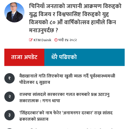
चिनियाँ जनताको जापानी आक्रमण विरुद्दको
युद्ध विजय र विश्वफासिष्ट विरुद्दको युद्द
विजयको ८० औं वार्षिकोत्सव हामीले किन
मनाउनुपर्दछ ?
KTM Dainik
भदौ १४ २०८२
ताजा अपडेट
धेरै पढिएको
वैद्यखानाले गति लिएकोमा खुसी व्यक्त गर्दै पूर्वस्वास्थ्यमन्त्री
१
पौडेलका ६ सुझाव
रास्वपा सांसदले सरकारका गलत कामबारे प्रश्न उठाउनु
२
सकारात्मक : गगन थापा
‘सिंहदरबार’को नाम फेरेर ‘अनामनगर दरबार’ राख्न सांसद
३
ढकालको प्रस्ताव