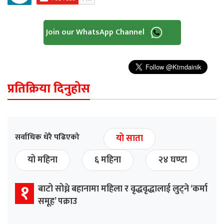
Join our WhatsApp Channel
प्रतिक्रिया दिनुहोस
सर्वाधिक धेरै पढिएको
यो साता
यो महिना
६ महिना
२४ घण्टा
१
बाटो सोध्ने बहानामा महिला र वृद्धवृद्धालाई लुट्ने ‘कर्मा
समूह’ पक्राउ