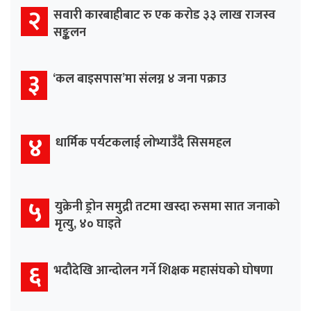
२
सवारी कारबाहीबाट रु एक करोड ३३ लाख राजस्व
सङ्कलन
३
‘कल बाइसपास’मा संलग्न ४ जना पक्राउ
४
धार्मिक पर्यटकलाई लोभ्याउँदै सिसमहल
५
युक्रेनी ड्रोन समुद्री तटमा खस्दा रुसमा सात जनाको
मृत्यु, ४० घाइते
६
भदौदेखि आन्दोलन गर्ने शिक्षक महासंघको घोषणा