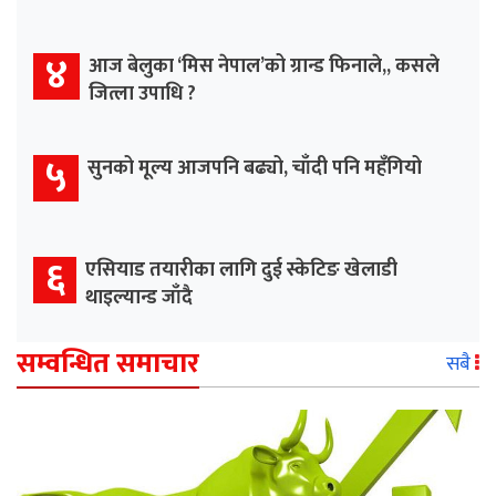
४
आज बेलुका ‘मिस नेपाल’को ग्रान्ड फिनाले,, कसले
जित्ला उपाधि ?
५
सुनको मूल्य आजपनि बढ्यो, चाँदी पनि महँगियो
६
एसियाड तयारीका लागि दुई स्केटिङ खेलाडी
थाइल्यान्ड जाँदै
सम्वन्धित समाचार
सबै