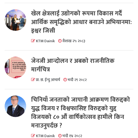
खेल क्षेत्रलाई उद्योगको रूपमा विकास गर्दै
आर्थिक समृद्धिको आधार बनाउने अभियानमा:
इश्वर जिसी
KTM Dainik
वैशाख २५ २०८३
जेनजी आन्दोलन र अबको राजनीतिक
मार्गचित्र
प्रा. डा. ईन्दु आचार्य
भदौ २९ २०८२
चिनियाँ जनताको जापानी आक्रमण विरुद्दको
युद्ध विजय र विश्वफासिष्ट विरुद्दको युद्द
विजयको ८० औं वार्षिकोत्सव हामीले किन
मनाउनुपर्दछ ?
KTM Dainik
भदौ १४ २०८२