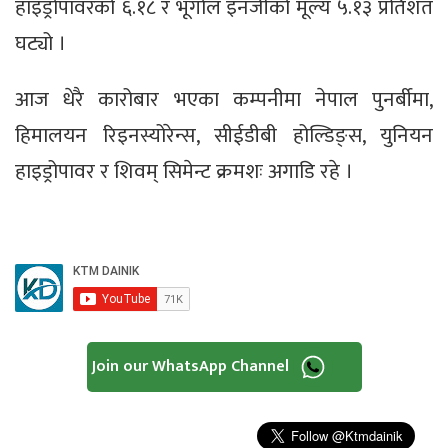
हाइड्रोपावरको ६.१८ र भूगोल इनर्जीको मूल्य ५.१३ प्रतिशत
घट्यो ।
आज धेरै कारोबार भएका कम्पनीमा नेपाल पुनर्बीमा,
हिमालयन रिइनस्योरेन्स, सीईडीबी होल्डिङ्स, युनियन
हाइड्रोपावर र शिवम् सिमेन्ट क्रमशः अगाडि रहे ।
Join our WhatsApp Channel