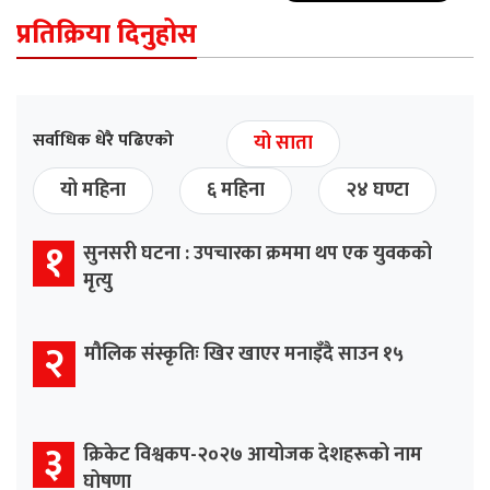
प्रतिक्रिया दिनुहोस
सर्वाधिक धेरै पढिएको
यो साता
यो महिना
६ महिना
२४ घण्टा
१
सुनसरी घटना : उपचारका क्रममा थप एक युवकको
मृत्यु
२
मौलिक संस्कृतिः खिर खाएर मनाइँदै साउन १५
३
क्रिकेट विश्वकप-२०२७ आयोजक देशहरूको नाम
घोषणा