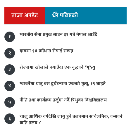
ताजा अपडेट
धेरै पढिएको
भारतीय सेना प्रमुख साउन ३१ गते नेपाल आउँदै
१
दाङमा ९४ प्रतिशत रोपाइँ सम्पन्न
२
रोल्पामा खोलाले बगाउँदा एक वृद्धको *मृ*त्यु
३
ग्वार्कोमा यात्रु बस दुर्घटनामा एकको मृत्यु, १९ घाइते
४
नीति तथा कार्यक्रम तर्जुमा गर्दै त्रिभुवन विश्वविद्यालय
५
चालु आर्थिक वर्षदेखि लागु हुने तलबमान सार्वजनिक, कसको
६
कति तलब ?