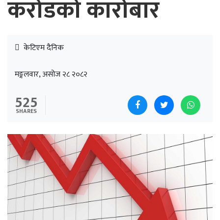
करोडको कारोबार
केटिएम दैनिक
मङ्गलवार, असोज २८ २०८२
525
SHARES