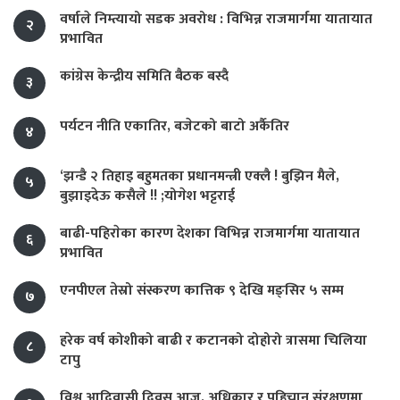
वर्षाले निम्त्यायो सडक अवरोध : विभिन्न राजमार्गमा यातायात
२
प्रभावित
कांग्रेस केन्द्रीय समिति बैठक बस्दै
३
पर्यटन नीति एकातिर, बजेटको बाटो अर्कैतिर
४
‘झन्डै २ तिहाइ बहुमतका प्रधानमन्त्री एक्लै ! बुझिन मैले,
५
बुझाइदेऊ कसैले !! ;योगेश भट्टराई
बाढी-पहिराेका कारण देशका विभिन्न राजमार्गमा यातायात
६
प्रभावित
एनपीएल तेस्रो संस्करण कात्तिक ९ देखि मङ्सिर ५ सम्म
७
हरेक वर्ष कोशीको बाढी र कटानको दोहोरो त्रासमा चिलिया
८
टापु
विश्व आदिवासी दिवस आज, अधिकार र पहिचान संरक्षणमा