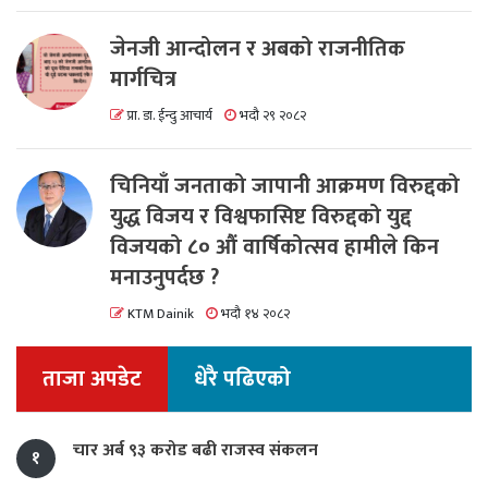
जेनजी आन्दोलन र अबको राजनीतिक
मार्गचित्र
प्रा. डा. ईन्दु आचार्य
भदौ २९ २०८२
चिनियाँ जनताको जापानी आक्रमण विरुद्दको
युद्ध विजय र विश्वफासिष्ट विरुद्दको युद्द
विजयको ८० औं वार्षिकोत्सव हामीले किन
मनाउनुपर्दछ ?
KTM Dainik
भदौ १४ २०८२
ताजा अपडेट
धेरै पढिएको
चार अर्ब ९३ करोड बढी राजस्व संकलन
१