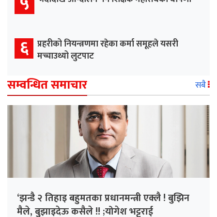
५
६
प्रहरीको नियन्त्रणमा रहेका कर्मा समूहले यसरी
मच्चाउथ्यो लुटपाट
सम्वन्धित समाचार
सबै
‘झन्डै २ तिहाइ बहुमतका प्रधानमन्त्री एक्लै ! बुझिन
मैले, बुझाइदेऊ कसैले !! ;योगेश भट्टराई