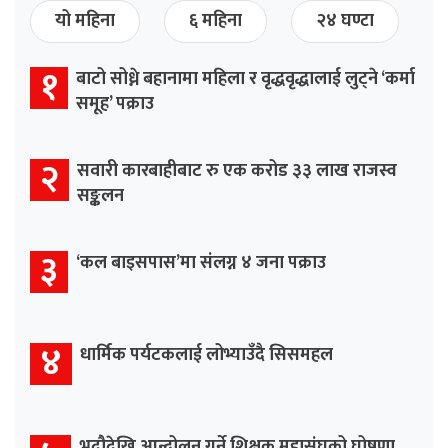
यो महिना
६ महिना
२४ घण्टा
१
बाटो सोध्ने बहानामा महिला र वृद्धवृद्धालाई लुट्ने ‘कर्मा
समूह’ पक्राउ
२
सवारी कारबाहीबाट रु एक करोड ३३ लाख राजस्व
सङ्कलन
३
‘कल बाइसपास’मा संलग्न ४ जना पक्राउ
४
धार्मिक पर्यटकलाई लोभ्याउँदै सिसमहल
भदौदेखि आन्दोलन गर्ने शिक्षक महासंघको घोषणा