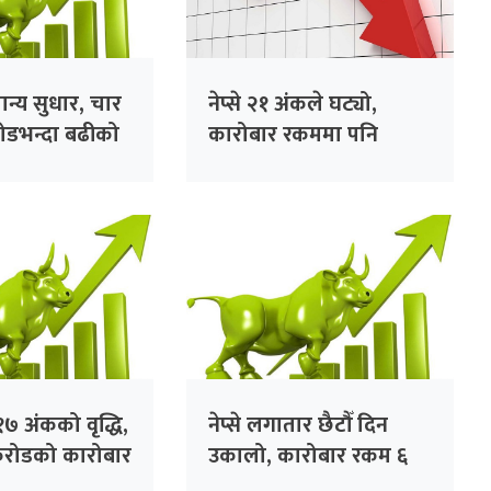
मान्य सुधार, चार
नेप्से २१ अंकले घट्यो,
रोडभन्दा बढीको
कारोबार रकममा पनि
गिरावट
.१७ अंकको वृद्धि,
नेप्से लगातार छैटौँ दिन
 करोडको कारोबार
उकालो, कारोबार रकम ६
अर्ब ६७ करोड रुपैयाँ