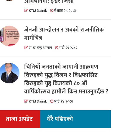
अभियानमा: इश्वर जिसी
KTM Dainik
वैशाख २५ २०८३
जेनजी आन्दोलन र अबको राजनीतिक
मार्गचित्र
प्रा. डा. ईन्दु आचार्य
भदौ २९ २०८२
चिनियाँ जनताको जापानी आक्रमण
विरुद्दको युद्ध विजय र विश्वफासिष्ट
विरुद्दको युद्द विजयको ८० औं
वार्षिकोत्सव हामीले किन मनाउनुपर्दछ ?
KTM Dainik
भदौ १४ २०८२
ताजा अपडेट
धेरै पढिएको