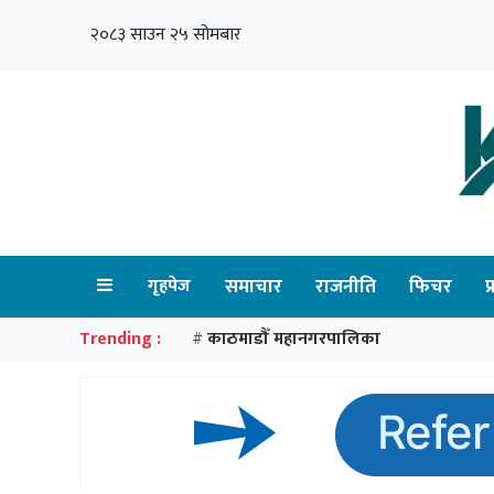
२०८३ साउन २५ सोमबार
गृहपेज
समाचार
राजनीति
फिचर
प
Trending :
काठमाडौँ महानगरपालिका
#