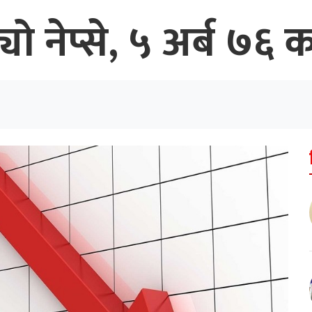
ो नेप्से, ५ अर्ब ७६