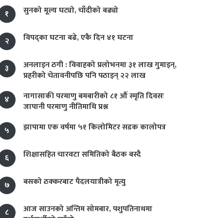
सुनको मूल्य घट्यो, चाँदीको बढ्यो
१
विपद्का घटना बढे, एकै दिन ४१ घटना
२
अनलाइन ठगी : विवाहको प्रलोभनमा ३१ लाख गुमाइन्,
३
प्रहरीको चेतावनीपछि पनि पठाइन् २२ लाख
नागासाकी परमाणु बमबारीको ८१ औं स्मृति दिवसः
४
जापानी परमाणु नीतिमाथि प्रश्न
झापामा एक वर्षमा ५१ किलोमिटर सडक कालोपत्र
५
शिक्षासहित चारवटा समितिको बैठक बस्दै
६
बसको ठक्करबाट पैदलयात्रीको मृत्यु
७
आज साउनको अन्तिम सोमबार, पशुपतिनाथमा
८