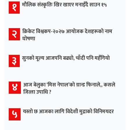
१
मौलिक संस्कृतिः खिर खाएर मनाइँदै साउन १५
२
क्रिकेट विश्वकप-२०२७ आयोजक देशहरूको नाम
घोषणा
३
सुनको मूल्य आजपनि बढ्यो, चाँदी पनि महँगियो
४
आज बेलुका ‘मिस नेपाल’को ग्रान्ड फिनाले,, कसले
जित्ला उपाधि ?
५
यस्तो छ आजका लागि विदेशी मुद्राको विनिमयदर