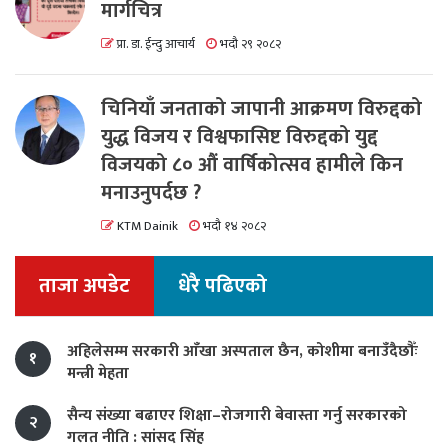
मार्गचित्र
प्रा. डा. ईन्दु आचार्य
भदौ २९ २०८२
चिनियाँ जनताको जापानी आक्रमण विरुद्दको
युद्ध विजय र विश्वफासिष्ट विरुद्दको युद्द
विजयको ८० औं वार्षिकोत्सव हामीले किन
मनाउनुपर्दछ ?
KTM Dainik
भदौ १४ २०८२
ताजा अपडेट
धेरै पढिएको
अहिलेसम्म सरकारी आँखा अस्पताल छैन, कोशीमा बनाउँदैछौँः
१
मन्त्री मेहता
सैन्य संख्या बढाएर शिक्षा–रोजगारी बेवास्ता गर्नु सरकारको
२
गलत नीति : सांसद सिंह