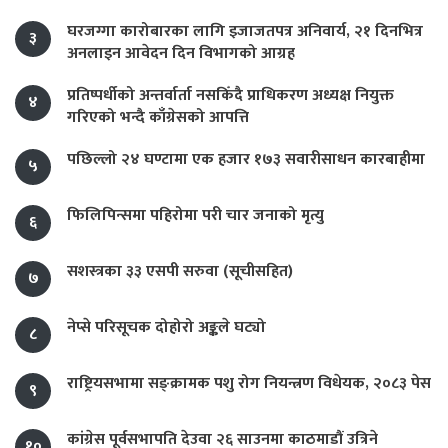
घरजग्गा कारोबारका लागि इजाजतपत्र अनिवार्य, २१ दिनभित्र
३
अनलाइन आवेदन दिन विभागको आग्रह
प्रतिष्पर्धीको अन्तर्वार्ता नसकिँदै प्राधिकरण अध्यक्ष नियुक्त
४
गरिएको भन्दै काँग्रेसको आपत्ति
पछिल्लो २४ घण्टामा एक हजार १७३ सवारीसाधन कारबाहीमा
५
फिलिपिन्समा पहिरोमा परी चार जनाको मृत्यु
६
सशस्त्रका ३३ एसपी सरुवा (सूचीसहित)
७
नेप्से परिसूचक दोहोरो अङ्कले घट्यो
८
राष्ट्रियसभामा सङ्क्रामक पशु रोग नियन्त्रण विधेयक, २०८३ पेस
९
कांग्रेस पूर्वसभापति देउवा २६ साउनमा काठमाडौं उत्रिने
१०