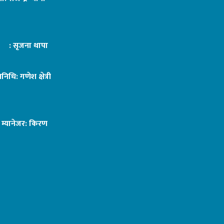
ट : सृजना थापा
तिनिधि: गणेश क्षेत्री
ङ म्यानेजर: किरण