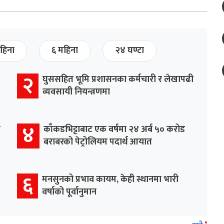
हिना
६ महिना
२४ घण्टा
२
घुससहित भूमि प्रशासनका कर्मचारी र लेखापढी
व्यवसायी नियन्त्रणमा
४
र
काँकडभिट्टाबाट एक वर्षमा २४ अर्ब ५० करोड
बराबरको पेट्रोलियम पदार्थ आयात
६
मनसुनको प्रभाव कायम, केही स्थानमा भारी
वर्षाको पूर्वानुमान