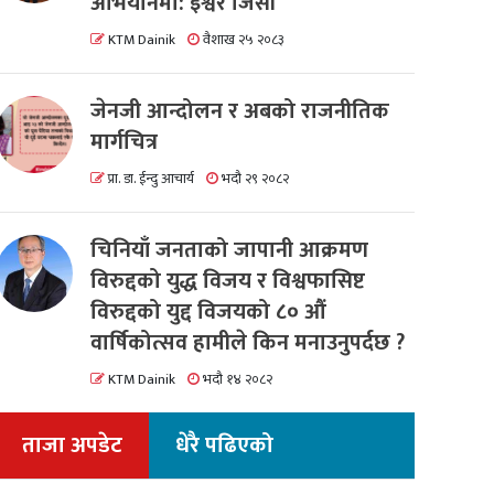
अभियानमा: इश्वर जिसी
KTM Dainik
वैशाख २५ २०८३
जेनजी आन्दोलन र अबको राजनीतिक
मार्गचित्र
प्रा. डा. ईन्दु आचार्य
भदौ २९ २०८२
चिनियाँ जनताको जापानी आक्रमण
विरुद्दको युद्ध विजय र विश्वफासिष्ट
विरुद्दको युद्द विजयको ८० औं
वार्षिकोत्सव हामीले किन मनाउनुपर्दछ ?
KTM Dainik
भदौ १४ २०८२
ताजा अपडेट
धेरै पढिएको