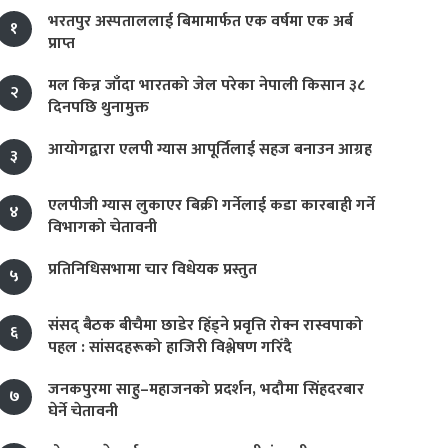
भरतपुर अस्पताललाई बिमामार्फत एक वर्षमा एक अर्ब
१
प्राप्त
मल किन्न जाँदा भारतको जेल परेका नेपाली किसान ३८
२
दिनपछि थुनामुक्त
आयोगद्वारा एलपी ग्यास आपूर्तिलाई सहज बनाउन आग्रह
३
एलपीजी ग्यास लुकाएर बिक्री गर्नेलाई कडा कारबाही गर्ने
४
विभागको चेतावनी
प्रतिनिधिसभामा चार विधेयक प्रस्तुत
५
संसद् बैठक बीचैमा छाडेर हिँड्ने प्रवृत्ति रोक्न रास्वपाको
६
पहल : सांसदहरूको हाजिरी विश्लेषण गरिँदै
जनकपुरमा साहु–महाजनको प्रदर्शन, भदौमा सिंहदरबार
७
घेर्ने चेतावनी