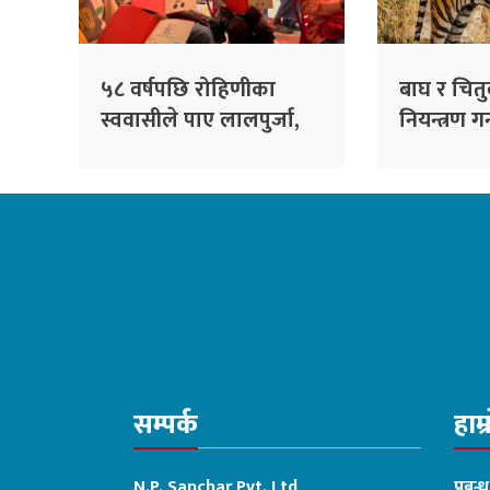
५८ वर्षपछि रोहिणीका
बाघ र चित
स्ववासीले पाए लालपुर्जा,
नियन्त्रण 
२७१ परिवार बने जग्गाधनी
क्यामरा ज
सम्पर्क
हाम्
N.P. Sanchar Pvt. Ltd
प्रबन्