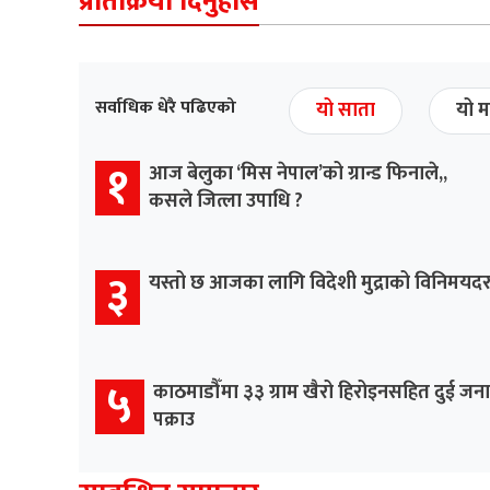
प्रतिक्रिया दिनुहोस
सर्वाधिक धेरै पढिएको
यो साता
यो म
१
आज बेलुका ‘मिस नेपाल’को ग्रान्ड फिनाले,,
कसले जित्ला उपाधि ?
३
यस्तो छ आजका लागि विदेशी मुद्राको विनिमयद
५
काठमाडौँमा ३३ ग्राम खैरो हिरोइनसहित दुई जना
पक्राउ