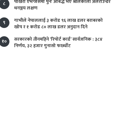
पोखरा एभेन्जर्समा पुनः आबद्ध भए श्रीलंकाली अलराउन्डर
८
धनञ्जय लक्षण
गाभीले नेपाललाई ३ करोड ९६ लाख डलर बराबरको
९
खोप र १ करोड ८० लाख डलर अनुदान दिने
सरकारको तीनमहिने ‘रिपोर्ट कार्ड’ सार्वजनिक : ३८४
१०
निर्णय, ३२ हजार गुनासो फर्छ्योट