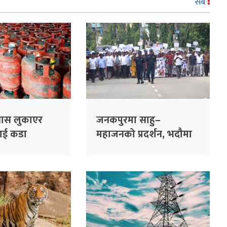
सबै
यास लुकाएर
जनकपुरमा साहु–
ेलाई कडा
महाजनको प्रदर्शन, भदौमा
्ने विभागको
सिंहदरबार घेर्ने चेतावनी