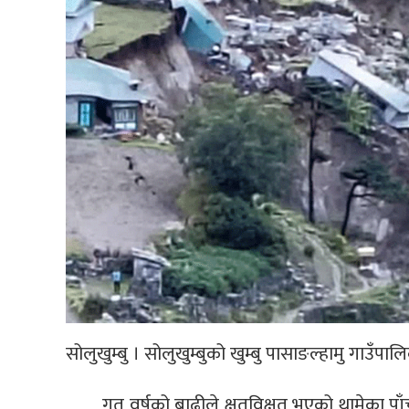
सोलुखुम्बु । सोलुखुम्बुको खुम्बु पासाङल्हामु गाउँ
गत वर्षको बाढीले क्षतविक्षत भएको थामेका 