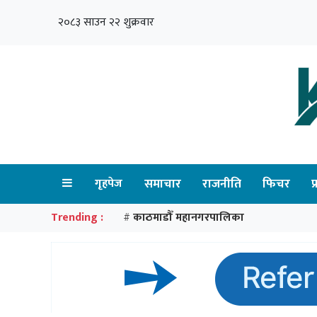
२०८३ साउन २२ शुक्रवार
गृहपेज
समाचार
राजनीति
फिचर
प
Trending :
काठमाडौँ महानगरपालिका
#