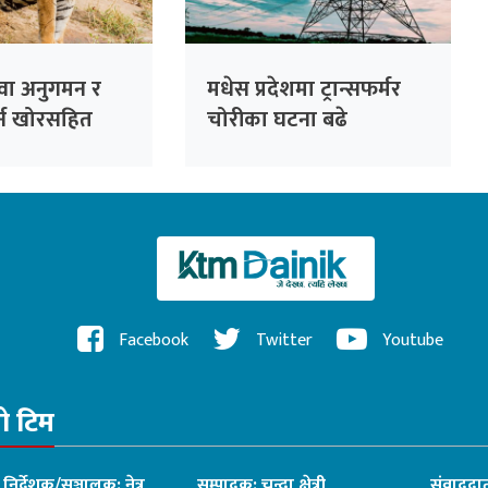
ुवा अनुगमन र
मधेस प्रदेशमा ट्रान्सफर्मर
गर्न खोरसहित
चोरीका घटना बढे
डान
Facebook
Twitter
Youtube
रो टिम
ध निर्देशक/सञ्चालक: नेत्र
सम्पादक: चन्दा क्षेत्री
संवाददात