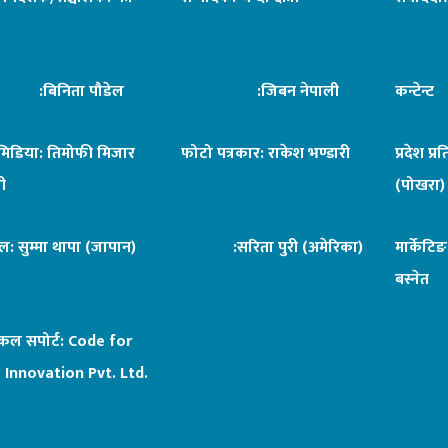
िनिता पौडेल
:जिबन नेपाली
कन्टेन्
िमिडिया: तिमोफी मिजार
फोटो पत्रकार: राकेश भण्डारी
प्रदेश प्र
ी
(पोखरा)
ल: सुम्मा थापा (जापान)
:सरिता पुरी (अमेरिका)
मार्केटि
बस्नेत
िकल सपोर्ट:
Code for
 Innovation Pvt. Ltd.