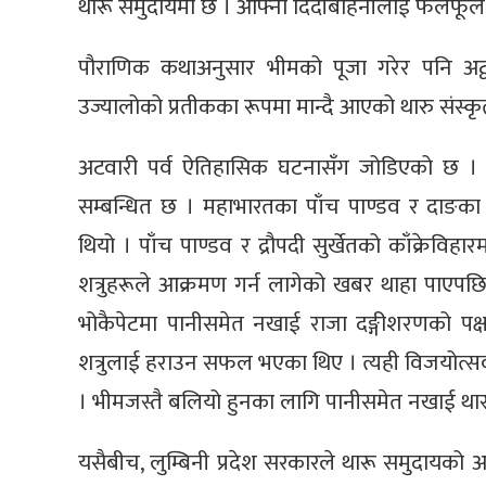
थारू समुदायमा छ । आफ्ना दिदीबहिनीलाई फलफूल, रो
पौराणिक कथाअनुसार भीमको पूजा गरेर पनि अट्वा
उज्यालोको प्रतीकका रूपमा मान्दै आएको थारु संस्
अटवारी पर्व ऐतिहासिक घटनासँग जोडिएको छ । द
सम्बन्धित छ । महाभारतका पाँच पाण्डव र दाङका
थियो । पाँच पाण्डव र द्रौपदी सुर्खेतको काँक्रेविह
शत्रुहरूले आक्रमण गर्न लागेको खबर थाहा पाएपछि 
भोकैपेटमा पानीसमेत नखाई राजा दङ्गीशरणको पक्
शत्रुलाई हराउन सफल भएका थिए । त्यही विजयोत्
। भीमजस्तै बलियो हुनका लागि पानीसमेत नखाई थारू 
यसैबीच, लुम्बिनी प्रदेश सरकारले थारू समुदायक