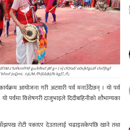
 df3M z'SnfkmfF6f gu/kflnsf j8f g+ ( n] cfOtaf/ eDs]kfgLdf cfof]hgf
bfosf JoQmL . t:jL/M /fh]Gb|k|;fb kg]?, /f;;
्यक्रम आयोजना गरी अटवारी पर्व मनाउँदैछन् । यो पर्व
यो पर्वमा विशेषगरी दाजुभाइले दिदीबहिनीको शौभाग्यका
 र साँझपख रोटी पकाएर देउतालाई चढाइसकेपछि खाने तथा