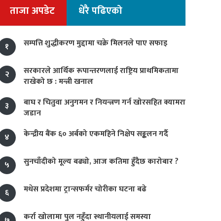
ताजा अपडेट
धेरै पढिएको
सम्पत्ति शुद्धीकरण मुद्दामा चक्रे मिलनले पाए सफाइ
१
सरकारले आर्थिक रूपान्तरणलाई राष्ट्रिय प्राथमिकतामा
२
राखेको छ : मन्त्री खनाल
बाघ र चितुवा अनुगमन र नियन्त्रण गर्न खोरसहित क्यामरा
३
जडान
केन्द्रीय बैंक ६० अर्बको एकमहिने निक्षेप सङ्कलन गर्दै
४
सुनचाँदीको मूल्य बढ्यो, आज कतिमा हुँदैछ कारोबार ?
५
मधेस प्रदेशमा ट्रान्सफर्मर चोरीका घटना बढे
६
कर्रा खोलामा पुल नहुँदा स्थानीयलाई समस्या
७