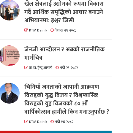
खेल क्षेत्रलाई उद्योगको रूपमा विकास
गर्दै आर्थिक समृद्धिको आधार बनाउने
अभियानमा: इश्वर जिसी
KTM Dainik
वैशाख २५ २०८३
जेनजी आन्दोलन र अबको राजनीतिक
मार्गचित्र
प्रा. डा. ईन्दु आचार्य
भदौ २९ २०८२
चिनियाँ जनताको जापानी आक्रमण
विरुद्दको युद्ध विजय र विश्वफासिष्ट
विरुद्दको युद्द विजयको ८० औं
वार्षिकोत्सव हामीले किन मनाउनुपर्दछ ?
KTM Dainik
भदौ १४ २०८२