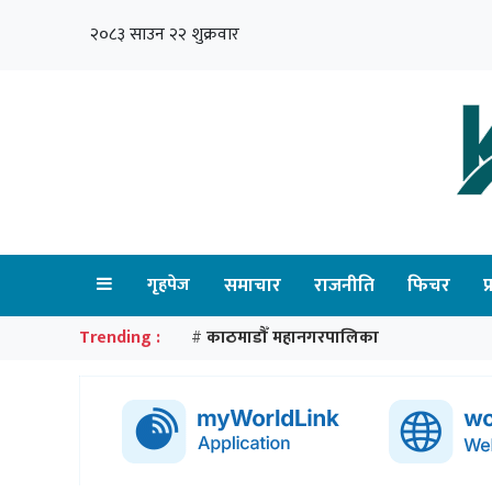
२०८३ साउन २२ शुक्रवार
गृहपेज
समाचार
राजनीति
फिचर
प
Trending :
काठमाडौँ महानगरपालिका
#