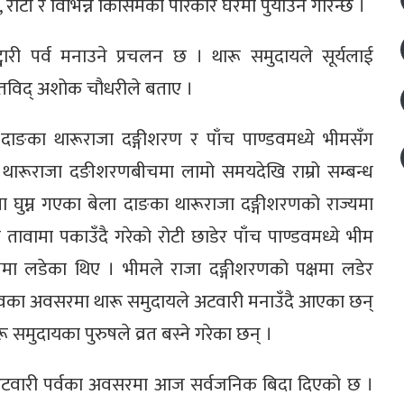
टी र विभिन्न किसिमका परिकार घरमा पुर्याउने गरिन्छ ।
री पर्व मनाउने प्रचलन छ । थारू समुदायले सूर्यलाई
कृतविद् अशोक चौधरीले बताए ।
ाङका थारूराजा दङ्गीशरण र पाँच पाण्डवमध्ये भीमसँग
 थारूराजा दङीशरणबीचमा लामो समयदेखि राम्रो सम्बन्ध
ारमा घुम्न गएका बेला दाङका थारूराजा दङ्गीशरणको राज्यमा
तावामा पकाउँदै गरेको रोटी छाडेर पाँच पाण्डवमध्ये भीम
षमा लडेका थिए । भीमले राजा दङ्गीशरणको पक्षमा लडेर
सवका अवसरमा थारू समुदायले अटवारी मनाउँदै आएका छन्
समुदायका पुरुषले व्रत बस्ने गरेका छन् ।
ो अटवारी पर्वका अवसरमा आज सर्वजनिक बिदा दिएको छ ।