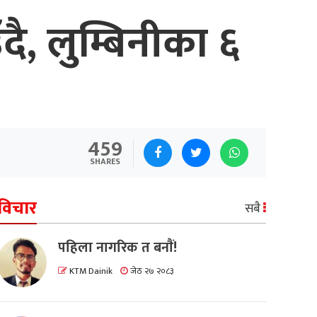
ै, लुम्बिनीका ६
459
SHARES
विचार
सबै
पहिला नागरिक त बनाैं!
KTM Dainik
जेठ २७ २०८३