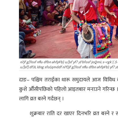
n7jf g[Tosf nflu dfbn ahfpFb} u/]sf yf? ;d'bfosf JoQmL s~rgk'/, $
u/]sf] df3L ldng sfo{qmddf n7f}jf g[Tosf nflu dfbn ahfpFb} yf? ;d'
दाङ– पश्चिम तराईका थारू समुदायले आज विविध कार
कुशे औँसीपछिको पहिलो आइतबार मनाउने गरिन्छ । 
लागि व्रत बस्ने गर्दछन् ।
शुक्रबार राति दर खाएर दिनभरि व्रत बस्ने